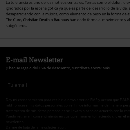
La tolerancia es uno de los motivos centrales. Temas como el dolor, lo e
ignorados por la escena gótica ya que es parte del desarrollo de la vida, 
desapareciendo con la música, como elemento de peso en la forma de 
The Cure, Christian Death o Bauhaus
han dado forma al movimiento y al
subgéneros.
E-mail Newsletter
¡Cheque regalo del 15% de descuento, suscríbete ahora!
Más
Doy mi consentimiento para recibir la newsletter de EMP y acepto que E.M.P
mbH procese mis datos personales con el fin de informarme de manera person
tratamiento de mis datos personales se llevará a cabo de acuerdo con lo est
Puedo retirar mi consentimiento en cualquier momento haciendo clic en el e
newsletter.
Darme de baja de la newsletter
aquí
.