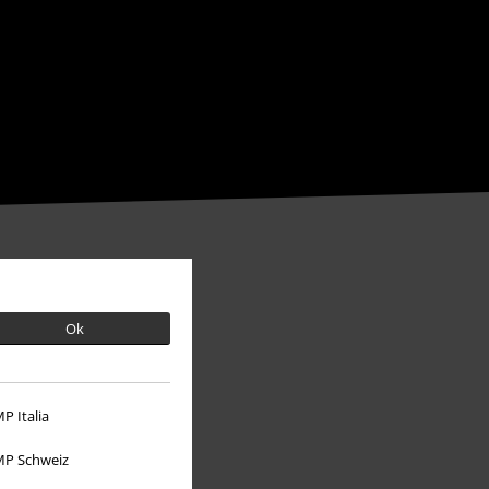
Ok
P Italia
P Schweiz