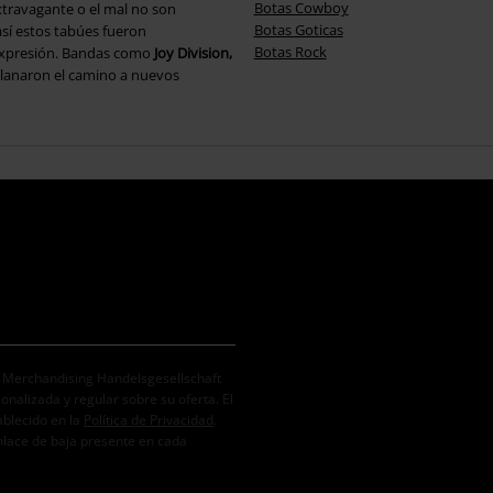
Botas Cowboy
xtravagante o el mal no son
Botas Goticas
así estos tabúes fueron
Botas Rock
expresión. Bandas como
Joy Division,
lanaron el camino a nuevos
. Merchandising Handelsgesellschaft
alizada y regular sobre su oferta. El
ablecido en la
Política de Privacidad
.
nlace de baja presente en cada