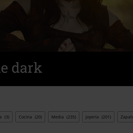
e dark
na
(3)
Cocina
(20)
Media
(235)
Joyería
(201)
Zapat