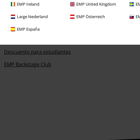
EMP Ireland
EMP United Kingdom
EM
Descuentos para ti
Large Nederland
EMP Österreich
EM
Concursos
EMP España
Cheques Regalo
Descuento para estudiantes
EMP Backstage Club