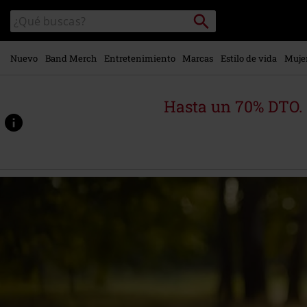
Ir al
Buscar
Buscar
contenido
en
principal
el
catálogo
Nuevo
Band Merch
Entretenimiento
Marcas
Estilo de vida
Muje
Hasta un 70% DTO.