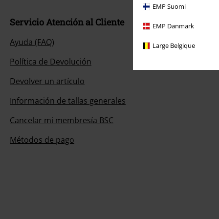
EMP Suomi
Servicio Atención al Cliente
EMP Danmark
Ayuda (FAQ)
Large Belgique
Política de Devolución
Devolver un artículo
Información de tallas generales
Cancelar mi membresía BSC
Métodos de pago