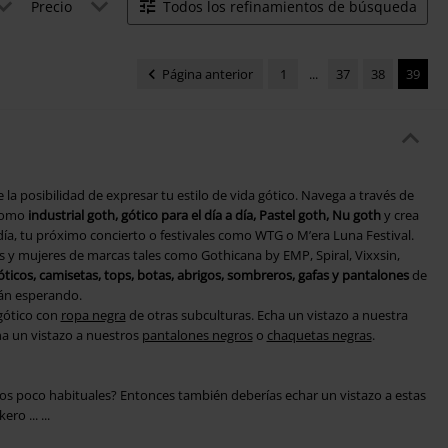
Precio
Todos los refinamientos de búsqueda
Página anterior
1
...
37
38
39
 la posibilidad de expresar tu estilo de vida gótico. Navega a través de
 como
industrial goth, gótico para el día a día, Pastel goth, Nu goth
y crea
 día, tu próximo concierto o festivales como WTG o M’era Luna Festival.
s y mujeres de marcas tales como
Gothicana by EMP, Spiral, Vixxsin,
óticos, camisetas, tops, botas, abrigos, sombreros, gafas y pantalones
de
tán esperando.
gótico con
ropa negra
de otras subculturas. Echa un vistazo a nuestra
a un vistazo a nuestros
pantalones negros
o
chaquetas negras
.
tilos poco habituales? Entonces también deberías echar un vistazo a estas
ro ... ...