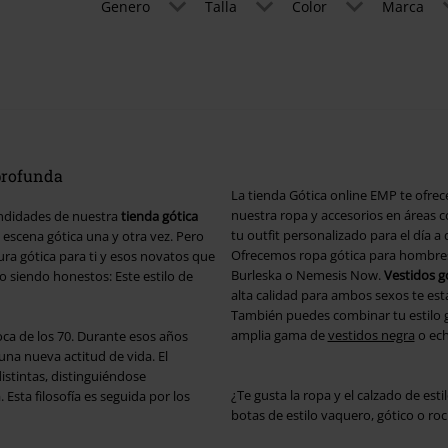
Genero
Talla
Color
Marca
 profunda
La tienda Gótica online EMP te ofrece
nuestra ropa y accesorios en áreas
fundidades de nuestra
tienda gótica
tu outfit personalizado para el día a
a escena gótica una y otra vez. Pero
Ofrecemos ropa gótica para hombre
tura gótica para ti y esos novatos que
Burleska o Nemesis Now
.
Vestidos g
ero siendo honestos: Este estilo de
alta calidad para ambos sexos te es
También puedes combinar tu estilo 
amplia gama de
vestidos negra
o ech
ca de los 70. Durante esos años
una nueva actitud de vida. El
istintas, distinguiéndose
¿Te gusta la ropa y el calzado de es
Esta filosofía es seguida por los
botas de estilo vaquero, gótico o rocke