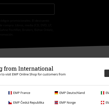
códigos promocionales. El descuento
de compra. Libros, media (CD, DVD, LP,
Sahne Fischfilet, Broilers, Böhse Onkelz,
promoción.
 from International
re to visit EMP Online Shop for customers from
sposición
15:30.
Más información
EMP France
EMP Deutschland
EM
EMP Česká Republika
EMP Norge
EM