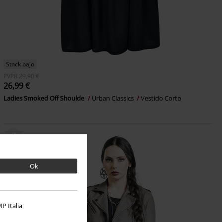
Stock bajo
PVPR
29,90 €
26,99 €
Ladies Smoked Off Shoulde
Urban Classics
Vestido Corto
Ok
P Italia