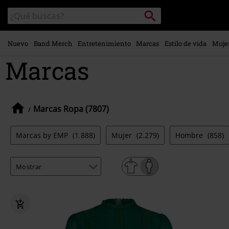
Ir al
Buscar
Buscar
contenido
en
principal
el
catálogo
Nuevo
Band Merch
Entretenimiento
Marcas
Estilo de vida
Muje
Marcas
Marcas Ropa (7807)
Marcas by EMP
(1.888)
Mujer
(2.279)
Hombre
(858)