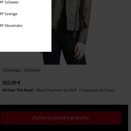
P Schweiz
P Sverige
P Slovensko
Stock bajo
Exclusivo
302,99 €
All Over The Road
Black Premium by EMP
Chaqueta de Cuero
¡Activa tu prueba gratuita!