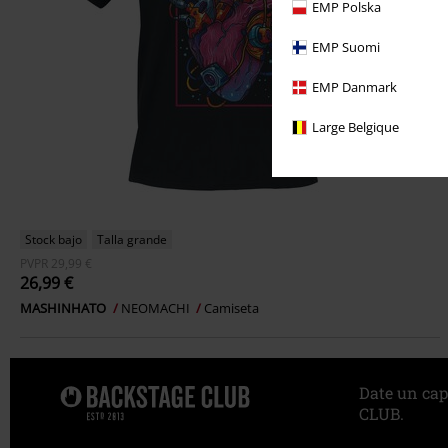
EMP Polska
EMP Suomi
EMP Danmark
Large Belgique
Stock bajo
Talla grande
PVPR
29,99 €
26,99 €
MASHINHATO
NEOMACHI
Camiseta
Date un cap
CLUB.