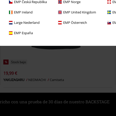
EMP Česká Republika
EMP Norge
EM
EMP Ireland
EMP United Kingdom
EM
Large Nederland
EMP Österreich
EM
EMP España
%
Stock bajo
19,99 €
YAKUZAGARU
NEOMACHI
Camiseta
richo con una prueba de 30 días de nuestro BACKSTAGE