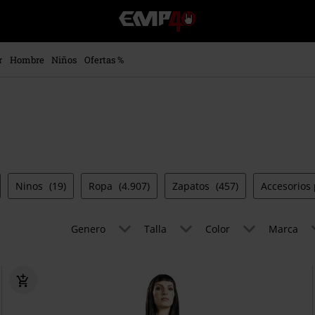
EMP
-
Música,
Películas,
r
Hombre
Niños
Ofertas %
TV
&
Gaming
Merch
-
Ropa
Alternativa
Ninos
(19)
Ropa
(4.907)
Zapatos
(457)
Accesorios 
Genero
Talla
Color
Marca