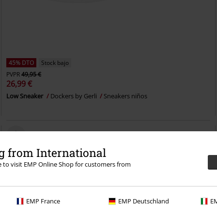
45% DTO
Stock bajo
PVPR
49,95 €
26,99 €
Low Sneaker
Dockers by Gerli
Sneakers niños
 from International
re to visit EMP Online Shop for customers from
EMP France
EMP Deutschland
EM