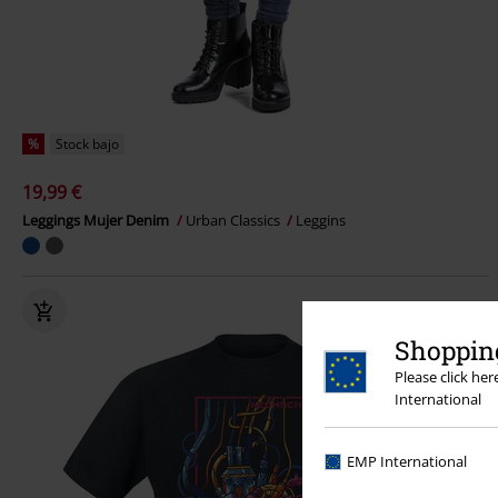
%
Stock bajo
19,99 €
Leggings Mujer Denim
Urban Classics
Leggins
Shopping
Please click he
International
EMP International