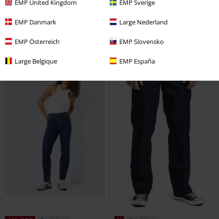
EMP United Kingdom
EMP Sverige
AZ358MB NOOS
Noisy May
VI506DB FWD NOOS
Noisy May
Tejanos
Tejanos
EMP Danmark
Large Nederland
+1
EMP Österreich
EMP Slovensko
Large Belgique
EMP España