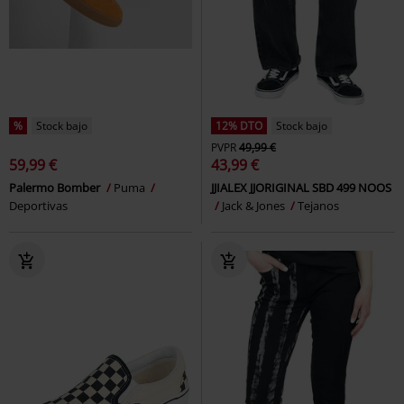
%
Stock bajo
12% DTO
Stock bajo
PVPR
49,99 €
59,99 €
43,99 €
Palermo Bomber
Puma
JJIALEX JJORIGINAL SBD 499 NOOS
Deportivas
Jack & Jones
Tejanos