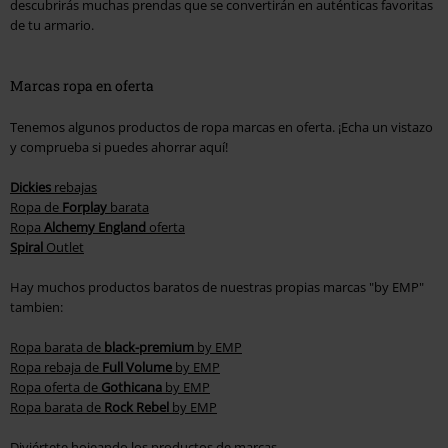
descubrirás muchas prendas que se convertirán en auténticas favoritas
de tu armario.
Marcas ropa en oferta
Tenemos algunos productos de ropa marcas en oferta. ¡Echa un vistazo
y comprueba si puedes ahorrar aquí!
Dickies
rebajas
Ropa de
Forplay
barata
Ropa
Alchemy England
oferta
Spiral
Outlet
Hay muchos productos baratos de nuestras propias marcas "by EMP"
tambien:
Ropa barata de
black-premium
by EMP
Ropa rebaja de
Full Volume
by EMP
Ropa oferta de
Gothicana
by EMP
Ropa barata de
Rock Rebel
by EMP
Diviértete hojeando los productos de marcas.