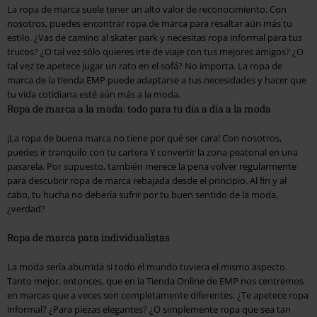
La ropa de marca suele tener un alto valor de reconocimiento. Con
nosotros, puedes encontrar ropa de marca para resaltar aún más tu
estilo. ¿Vas de camino al skater park y necesitas ropa informal para tus
trucos? ¿O tal vez sólo quieres irte de viaje con tus mejores amigos? ¿O
tal vez te apetece jugar un rato en el sofá? No importa. La ropa de
marca de la tienda EMP puede adaptarse a tus necesidades y hacer que
tu vida cotidiana esté aún más a la moda.
Ropa de marca a la moda: todo para tu día a día a la moda
¡La ropa de buena marca no tiene por qué ser cara! Con nosotros,
puedes ir tranquilo con tu cartera Y convertir la zona peatonal en una
pasarela. Por supuesto, también merece la pena volver regularmente
para descubrir ropa de marca rebajada desde el principio. Al fin y al
cabo, tu hucha no debería sufrir por tu buen sentido de la moda,
¿verdad?
Ropa de marca para individualistas
La moda sería aburrida si todo el mundo tuviera el mismo aspecto.
Tanto mejor, entonces, que en la Tienda Online de EMP nos centremos
en marcas que a veces son completamente diferentes. ¿Te apetece ropa
informal? ¿Para piezas elegantes? ¿O simplemente ropa que sea tan