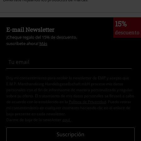
15%
E-mail Newsletter
descuento
¡Cheque regalo del 15% de descuento,
suscríbete ahora!
Más
Doy mi consentimiento para recibir la newsletter de EMP y acepto que
E.M.P. Merchandising Handelsgesellschaft mbH procese mis datos
personales con el fin de informarme de manera personalizada y regular
sobre su oferta. El tratamiento de mis datos personales se llevará a cabo
de acuerdo con lo establecido en la
Política de Privacidad
. Puedo retirar
mi consentimiento en cualquier momento haciendo clic en el enlace de
baja presente en cada newsletter.
Darme de baja de la newsletter
aquí
.
Suscripción