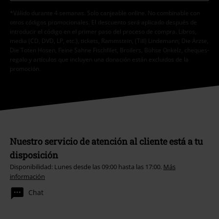
*Válido durante 4 semanas. Solo canjeable online. No combinable con
otros códigos promocionales. El descuento será aplicado después de
introducir el código en el primer paso del proceso de compra. Libros,
media (CD, DVD, LP, etc.), tickets, Rammstein, (Till) Lindemann, Die Ärzte,
Die Toten Hosen, Feine Sahne Fischfilet, Broilers, Böhse Onkelz, cheques-
regalo y artículos que incluyen una donación están excluidos de la
promoción.
Nuestro servicio de atención al cliente está a tu
disposición
Disponibilidad: Lunes desde las 09:00 hasta las 17:00.
Más
información
Chat