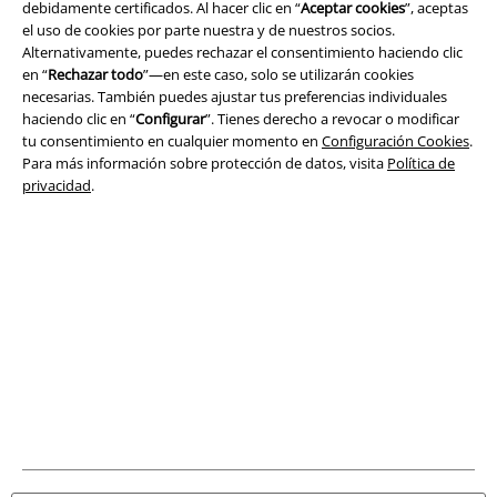
Términos y Condiciones
debidamente certificados. Al hacer clic en “
Aceptar cookies
”, aceptas
el uso de cookies por parte nuestra y de nuestros socios.
Aviso Legal
Alternativamente, puedes rechazar el consentimiento haciendo clic
en “
Rechazar todo
”—en este caso, solo se utilizarán cookies
necesarias. También puedes ajustar tus preferencias individuales
Ley protección de datos
haciendo clic en “
Configurar
”. Tienes derecho a revocar o modificar
tu consentimiento en cualquier momento en
Configuración Cookies
.
Eliminación de residuos y protección del medioambiente
Para más información sobre protección de datos, visita
Política de
privacidad
.
Declaración de Conformidad
Información sobre accesibilidad
Configuración Cookies
Cancelar pedido
Todos los precios incluyen el IVA pero no los
gastos de transporte
© 1986-2026 E.M.P. Merchandising HGmbH