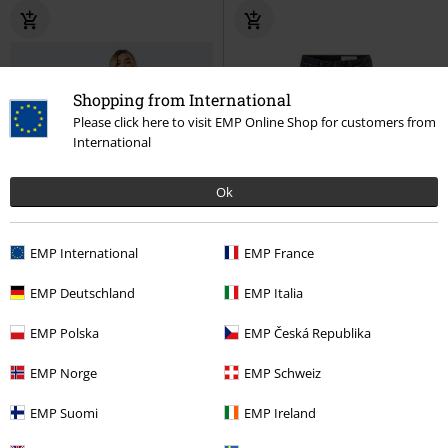
Shopping from International
Please click here to visit EMP Online Shop for customers from
International
Ok
EMP International
EMP France
EMP Deutschland
EMP Italia
EMP Polska
EMP Česká Republika
66% DTO
Stock bajo
%
Stock bajo
EMP Norge
EMP Schweiz
PVPR
44,99 €
14,99 €
25,99 €
EMP Suomi
EMP Ireland
NMMONI HW ST ANK JEANS
NMCALLIE HW SKINNY JEANS