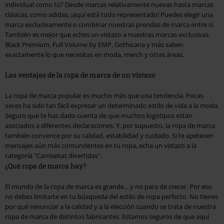
individual como tú? Desde marcas relativamente nuevas hasta marcas
clásicas, como adidas, ¡aquí está todo representado! Puedes elegir una
marca exclusivamente o combinar nuestras prendas de marca entre sí.
También es mejor que eches un vistazo a nuestras marcas exclusivas.
Black Premium, Full Volume by EMP, Gothicana y más saben
exactamente lo que necesitas en moda, merch y otras áreas.
Las ventajas de la ropa de marca de un vistazo
La ropa de marca popular es mucho más que una tendencia. Pocas
veces ha sido tan fácil expresar un determinado estilo de vida a la moda.
Seguro que te has dado cuenta de que muchos logotipos están
asociados a diferentes declaraciones. Y, por supuesto, la ropa de marca
también convence por su calidad, estabilidad y cuidado. Si te apetecen
mensajes aún más contundentes en tu ropa, echa un vistazo a la
categoría "Camisetas divertidas".
¿Qué ropa de marca hay?
El mundo de la ropa de marca es grande... y no para de crecer. Por eso
no debes limitarte en tu búsqueda del estilo de ropa perfecto. No tienes
por qué renunciar a la calidad y a la elección cuando se trata de nuestra
ropa de marca de distintos fabricantes. Estamos seguros de que aquí