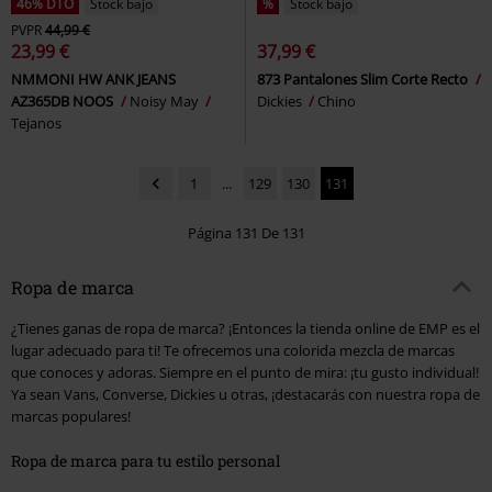
46% DTO
Stock bajo
%
Stock bajo
PVPR
44,99 €
23,99 €
37,99 €
NMMONI HW ANK JEANS
873 Pantalones Slim Corte Recto
AZ365DB NOOS
Noisy May
Dickies
Chino
Tejanos
1
...
129
130
131
Página 131 De 131
Ropa de marca
¿Tienes ganas de ropa de marca? ¡Entonces la tienda online de EMP es el
lugar adecuado para ti! Te ofrecemos una colorida mezcla de marcas
que conoces y adoras. Siempre en el punto de mira: ¡tu gusto individual!
Ya sean Vans, Converse, Dickies u otras, ¡destacarás con nuestra ropa de
marcas populares!
Ropa de marca para tu estilo personal