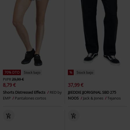
70% DTO
Stock bajo
%
Stock bajo
PVPR
29,99 €
8,79 €
37,99 €
Shorts Distressed Effects
RED by
JJIEDDIE JJORIGINAL SBD 275
EMP
Pantalones cortos
NOOS
Jack & Jones
Tejanos