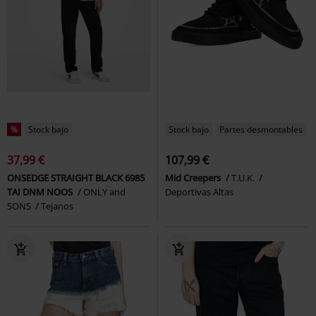
%
Stock bajo
Stock bajo
Partes desmontables
37,99 €
107,99 €
ONSEDGE STRAIGHT BLACK 6985
Mid Creepers
T.U.K.
TAI DNM NOOS
ONLY and
Deportivas Altas
SONS
Tejanos