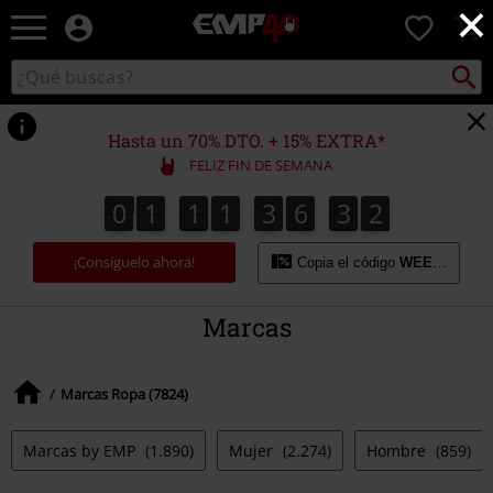
×
EMP
0
-
Música,
Buscar
Buscar
Películas,
en
TV
el
&
catálogo
Hasta un 70% DTO. + 15% EXTRA*
Gaming
FELIZ FIN DE SEMANA
Merch
-
0
1
1
1
3
6
3
2
1
0
1
1
1
3
6
3
1
3
2
Ropa
Alternativa
¡Consíguelo ahora!
Copia el código
WEEKEND
Marcas
Marcas Ropa (7824)
Marcas by EMP
(1.890)
Mujer
(2.274)
Hombre
(859)