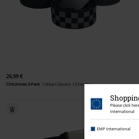
26,99 €
Cinturones 3-Pack
Urban Classics
Cinturón
Shopping
Please click he
International
EMP International