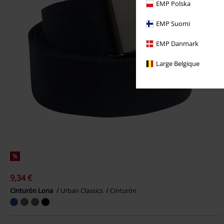
EMP Polska
EMP Suomi
EMP Danmark
Large Belgique
%
9,34 €
Cinturón Lona
Urban Classics
Cinturón