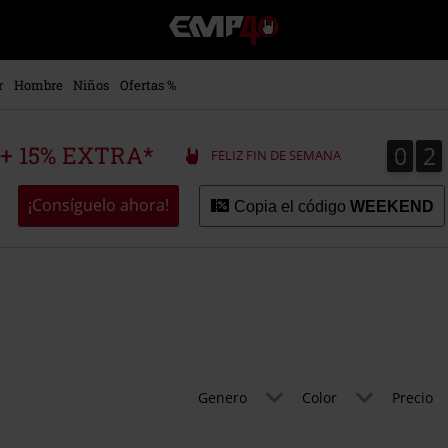
EMP
-
Música,
Películas,
r
Hombre
Niños
Ofertas %
TV
&
Gaming
0
2
0
2
 + 15% EXTRA*
FELIZ FIN DE SEMANA
Merch
-
Ropa
¡Consíguelo ahora!
Copia el código
WEEKEND
Alternativa
Genero
Color
Precio