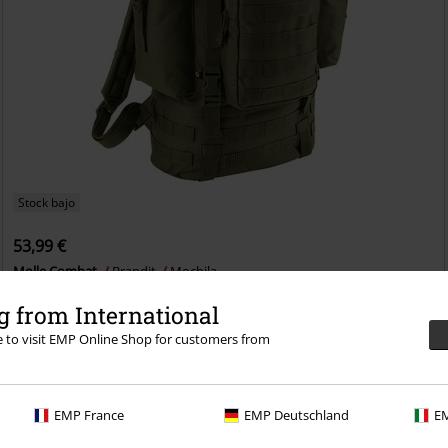
Stock bajo
53,99 €
Molle Combat
Brandit
Mochila
 from International
re to visit EMP Online Shop for customers from
EMP France
EMP Deutschland
EM