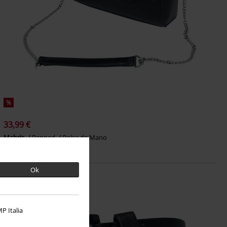
%
33,99 €
Mabris
Banned
Bolsa de Mano
Ok
P Italia