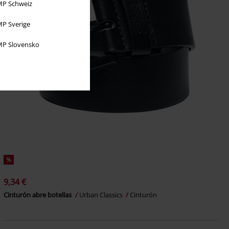
P Schweiz
P Sverige
P Slovensko
%
9,34 €
Cinturón abre botellas
Urban Classics
Cinturón