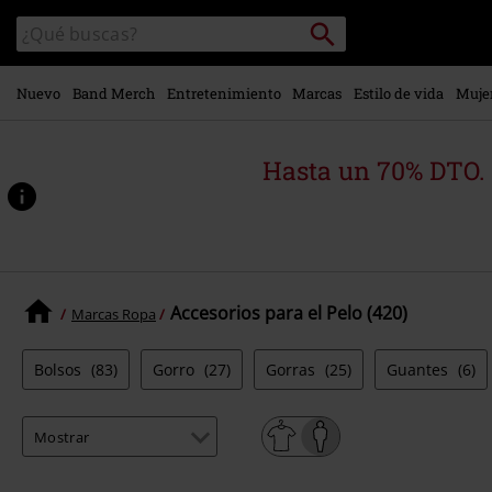
Ir al
Buscar
Buscar
contenido
en
principal
el
catálogo
Nuevo
Band Merch
Entretenimiento
Marcas
Estilo de vida
Muje
Hasta un 70% DTO.
Accesorios para el Pelo (420)
Marcas Ropa
Bolsos
(83)
Gorro
(27)
Gorras
(25)
Guantes
(6)