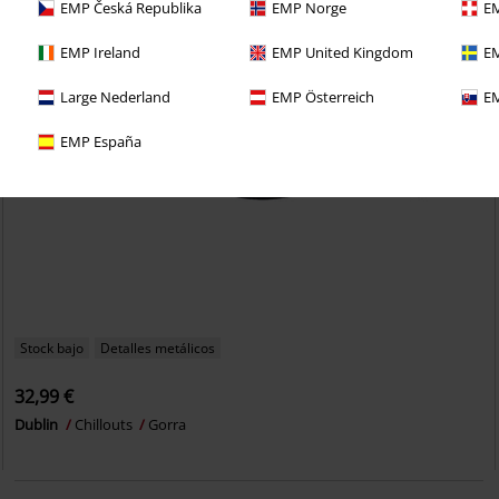
EMP Česká Republika
EMP Norge
EM
EMP Ireland
EMP United Kingdom
EM
Large Nederland
EMP Österreich
EM
EMP España
Stock bajo
Detalles metálicos
32,99 €
Dublin
Chillouts
Gorra