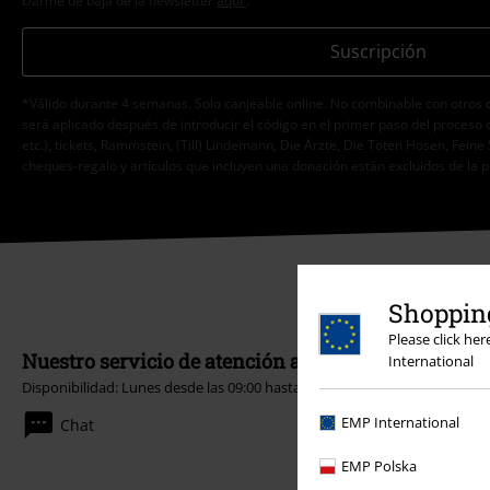
Darme de baja de la newsletter
aquí
.
Suscripción
*Válido durante 4 semanas. Solo canjeable online. No combinable con otros 
será aplicado después de introducir el código en el primer paso del proceso 
etc.), tickets, Rammstein, (Till) Lindemann, Die Ärzte, Die Toten Hosen, Feine 
cheques-regalo y artículos que incluyen una donación están excluidos de la 
Shopping
Please click he
Nuestro servicio de atención al cliente está a tu di
International
Disponibilidad: Lunes desde las 09:00 hasta las 17:00.
Más información
EMP International
Chat
EMP Polska