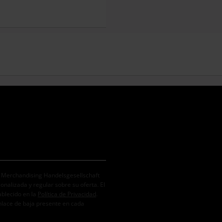
. Merchandising Handelsgesellschaft
alizada y regular sobre su oferta. El
ablecido en la
Política de Privacidad
.
nlace de baja presente en cada