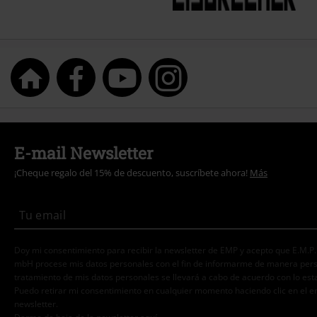
E-mail Newsletter
¡Cheque regalo del 15% de descuento, suscríbete ahora!
Más
Doy mi consentimiento para recibir la newsletter de EMP y acepto que E.M.P
mbH procese mis datos personales con el fin de informarme de manera person
tratamiento de mis datos personales se llevará a cabo de acuerdo con lo est
Puedo retirar mi consentimiento en cualquier momento haciendo clic en el e
newsletter.