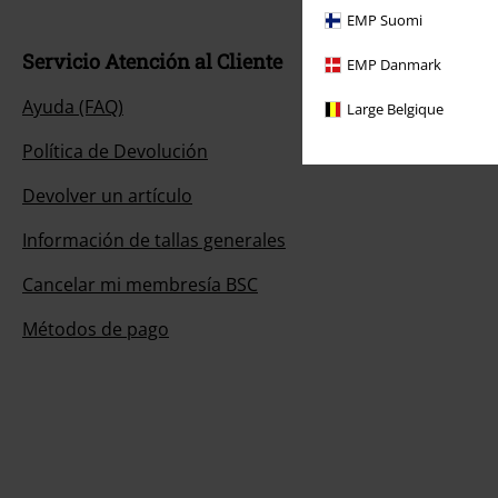
EMP Suomi
Servicio Atención al Cliente
EMP Danmark
Ayuda (FAQ)
Large Belgique
Política de Devolución
Devolver un artículo
Información de tallas generales
Cancelar mi membresía BSC
Métodos de pago