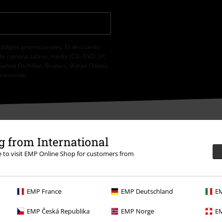
códigos promocionales. El descuento
de compra. Libros, media (CD, DVD, LP,
Sahne Fischfilet, Broilers, Böhse Onkelz,
promoción.
 from International
re to visit EMP Online Shop for customers from
sposición
EMP France
EMP Deutschland
EM
EMP Česká Republika
EMP Norge
EM