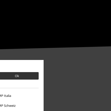
Ok
P Italia
P Schweiz