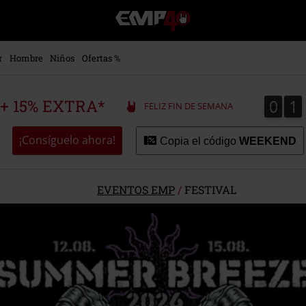
EMP
-
Música,
Películas,
r
Hombre
Niños
Ofertas %
TV
&
Gaming
0
1
0
1
 + 15% EXTRA*
FELIZ FIN DE SEMANA
Merch
-
Ropa
¡Consíguelo ahora!
Copia el código
WEEKEND
Alternativa
EVENTOS EMP
/
FESTIVAL