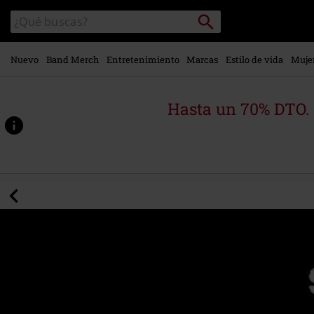
Ir al
Buscar
Buscar
contenido
en
principal
el
catálogo
Nuevo
Band Merch
Entretenimiento
Marcas
Estilo de vida
Muje
Hasta un 70% DTO.