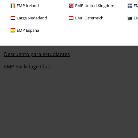
EMP Ireland
EMP United Kingdom
EM
Descuentos para ti
Large Nederland
EMP Österreich
EM
Concursos
EMP España
Cheques Regalo
Descuento para estudiantes
EMP Backstage Club