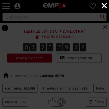
×
EMP
0
-
Música,
Buscar
Buscar
Películas,
en
TV
el
&
catálogo
Hasta un 70% DTO. + 15% EXTRA*
Gaming
FELIZ FIN DE SEMANA
Merch
-
0
1
2
0
2
9
4
7
6
0
1
2
0
2
9
4
6
5
8
7
Ropa
Alternativa
¡Consíguelo ahora!
Copia el código
WEEKEND
Hombre
Ropa
Camisetas (5074)
Camisetas
(4.539)
Tirantes y sin mangas
(219)
Polos
(
Filtro