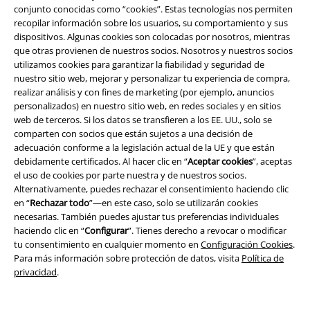
conjunto conocidas como “cookies”. Estas tecnologías nos permiten
15,99 €
15,99 €
recopilar información sobre los usuarios, su comportamiento y sus
Season 5 - Vecna Monsters are
Strip Ink
Hysteria Ink
dispositivos. Algunas cookies son colocadas por nosotros, mientras
real
Stranger Things
Camiseta
Camiseta
que otras provienen de nuestros socios. Nosotros y nuestros socios
utilizamos cookies para garantizar la fiabilidad y seguridad de
nuestro sitio web, mejorar y personalizar tu experiencia de compra,
realizar análisis y con fines de marketing (por ejemplo, anuncios
personalizados) en nuestro sitio web, en redes sociales y en sitios
web de terceros. Si los datos se transfieren a los EE. UU., solo se
comparten con socios que están sujetos a una decisión de
adecuación conforme a la legislación actual de la UE y que están
debidamente certificados. Al hacer clic en “
Aceptar cookies
”, aceptas
el uso de cookies por parte nuestra y de nuestros socios.
Alternativamente, puedes rechazar el consentimiento haciendo clic
en “
Rechazar todo
”—en este caso, solo se utilizarán cookies
necesarias. También puedes ajustar tus preferencias individuales
haciendo clic en “
Configurar
”. Tienes derecho a revocar o modificar
tu consentimiento en cualquier momento en
Configuración Cookies
.
Para más información sobre protección de datos, visita
Política de
privacidad
.