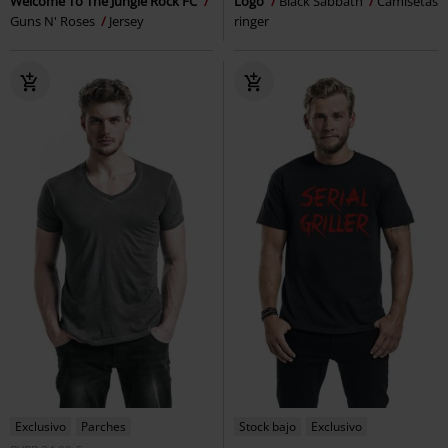
Welcome To The Jungle Rock FC
Logo
Black Sabbath
Camisetas
Guns N' Roses
Jersey
ringer
Exclusivo
Parches
Stock bajo
Exclusivo