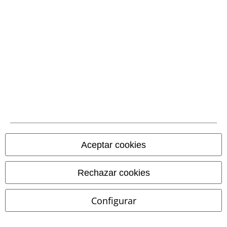
Talla grande
Talla grande
23,99 €
19,99 €
Metal Crest
Parkway Drive
England
Motörhead
Camiseta
Camiseta
1
...
54
55
56
...
85
Página 55 De 85
15%
Aceptar cookies
E-mail Newsletter
descuento
¡Cheque regalo del 15% de descuento,
suscríbete ahora!
Más
Rechazar cookies
Configurar
Doy mi consentimiento para recibir la newsletter de EMP y acepto que