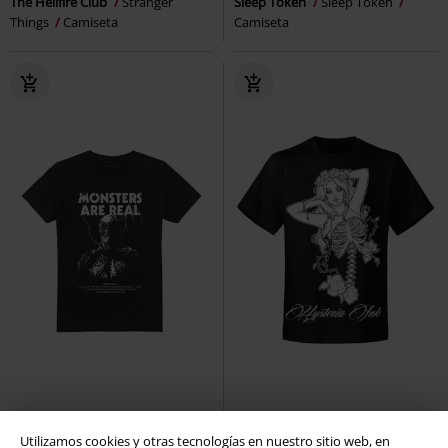
The Hellfire Club
Stranger
Sleep Token
Sleep Token
Things
Camiseta
Camiseta
%
%
Talla grande
Utilizamos cookies y otras tecnologías en nuestro sitio web, en