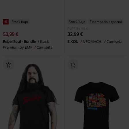
%
Stock bajo
Stock bajo
Estampado especial
PVPR
34,99 €
53,99 €
32,99 €
Rebel Soul - Bundle
Black
EIKOU
NEOMACHI
Camiseta
Premium by EMP
Camiseta