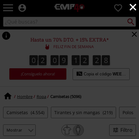
×
EMP
0
-
Música,
Buscar
Buscar
Películas,
en
TV
el
&
catálogo
Hasta un 70% DTO. + 15% EXTRA*
Gaming
FELIZ FIN DE SEMANA
Merch
-
0
2
0
9
1
2
2
7
0
2
0
9
1
2
2
6
3
8
6
7
Ropa
Alternativa
¡Consíguelo ahora!
Copia el código
WEEKEND
Hombre
Ropa
Camisetas (5096)
Camisetas
(4.554)
Tirantes y sin mangas
(219)
Polos
(
Filtro