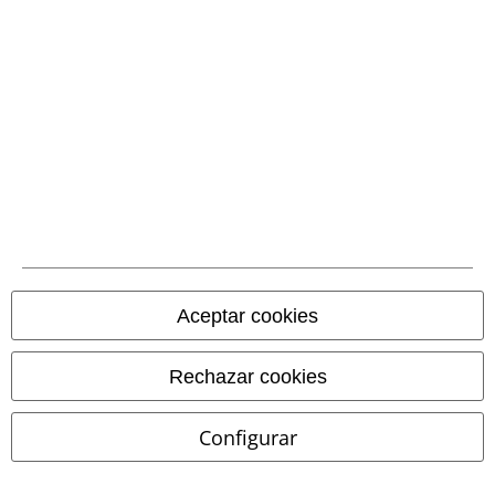
Aceptar cookies
Rechazar cookies
Stock bajo
%
Stock bajo
19,99 €
30,99 €
Configurar
Jester Skull
In Flames
Gull
Derbe Hamburg
Camiseta
Camiseta