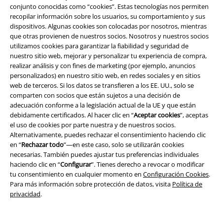
conjunto conocidas como “cookies”. Estas tecnologías nos permiten
recopilar información sobre los usuarios, su comportamiento y sus
dispositivos. Algunas cookies son colocadas por nosotros, mientras
que otras provienen de nuestros socios. Nosotros y nuestros socios
utilizamos cookies para garantizar la fiabilidad y seguridad de
nuestro sitio web, mejorar y personalizar tu experiencia de compra,
realizar análisis y con fines de marketing (por ejemplo, anuncios
personalizados) en nuestro sitio web, en redes sociales y en sitios
web de terceros. Si los datos se transfieren a los EE. UU., solo se
comparten con socios que están sujetos a una decisión de
adecuación conforme a la legislación actual de la UE y que están
debidamente certificados. Al hacer clic en “
Aceptar cookies
”, aceptas
el uso de cookies por parte nuestra y de nuestros socios.
Alternativamente, puedes rechazar el consentimiento haciendo clic
en “
Rechazar todo
”—en este caso, solo se utilizarán cookies
Stock bajo
Talla grande
%
Stock bajo
necesarias. También puedes ajustar tus preferencias individuales
PVPR
24,99 €
haciendo clic en “
Configurar
”. Tienes derecho a revocar o modificar
19,99 €
43,99 €
tu consentimiento en cualquier momento en
Configuración Cookies
.
Funky Monkey
Gas Monkey
Never Never Never
King Kerosin
Para más información sobre protección de datos, visita
Política de
Garage
Camiseta
Camiseta
privacidad
.