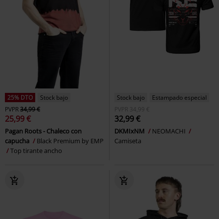
25% DTO
Stock bajo
Stock bajo
Estampado especial
PVPR
34,99 €
PVPR
34,99 €
25,99 €
32,99 €
Pagan Roots - Chaleco con
DKMIxNM
NEOMACHI
capucha
Black Premium by EMP
Camiseta
Top tirante ancho