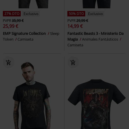
27% DTO
Exclusivo
50% DTO
Exclusivo
PVPR
35,99 €
PVPR
29,99 €
25,99 €
14,99 €
EMP Signature Collection
Sleep
Fantastic Beasts 3 - Ministerio Da
Token
Camiseta
Magia
Animales Fantásticos
Camiseta