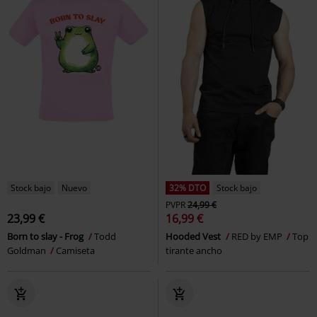
Stock bajo
Nuevo
32% DTO
Stock bajo
PVPR
24,99 €
23,99 €
16,99 €
Born to slay - Frog
Todd
Hooded Vest
RED by EMP
Top
Goldman
Camiseta
tirante ancho