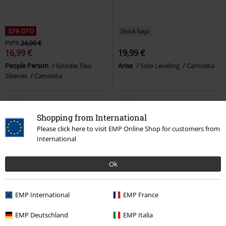
32% DTO
Stock bajo
PVPR
24,99 €
16,99 €
19,99 €
People Person
Goodie Two
Arise
Solo Leveling
Camiseta
Sleeves
Camiseta
Shopping from International
Please click here to visit EMP Online Shop for customers from
International
Ok
EMP International
EMP France
EMP Deutschland
EMP Italia