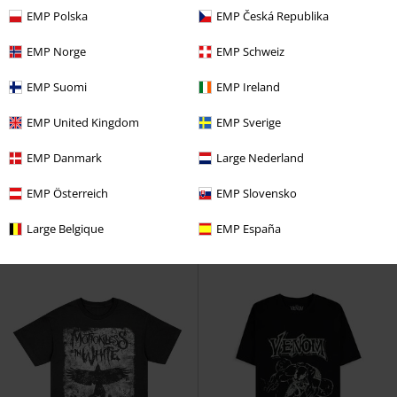
EMP Polska
EMP Česká Republika
EMP Norge
EMP Schweiz
EMP Suomi
EMP Ireland
Stock bajo
20% DTO
Stock bajo
PVPR
24,99 €
EMP United Kingdom
EMP Sverige
23,99 €
19,99 €
Zombie Eye
Bring Me The
Ship
The Amity Affliction
EMP Danmark
Large Nederland
Horizon
Camiseta
Camiseta
EMP Österreich
EMP Slovensko
Large Belgique
EMP España