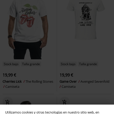
Stock bajo
Talla grande
Stock bajo
Talla grande
19,99 €
19,99 €
Cherries Lick
The Rolling Stones
Game Over
Avenged Sevenfold
Camiseta
Camiseta
Utilizamos cookies y otras tecnologías en nuestro sitio web, en