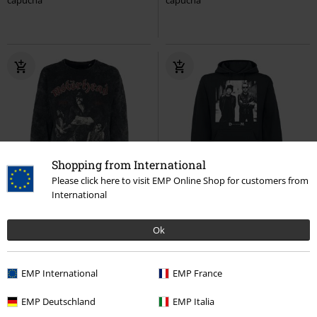
Shopping from International
Please click here to visit EMP Online Shop for customers from
%
Exclusivo
%
International
37,99 €
45,89 €
Ok
Fifty Years
Motörhead
Alley Photo
Depeche Mode
Sudadera
Sudadera con capucha
EMP International
EMP France
EMP Deutschland
EMP Italia