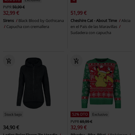
PVPR
59,99 €
32,99 €
51,99 €
Sirens
Black Blood by Gothicana
Cheshire Cat - About Time
Alicia
Capucha con cremallera
en el País de las Maravillas
Sudadera con capucha
Stock bajo
52% DTO
Exclusivo
PVPR
69,99 €
34,90 €
32,99 €
Ladies Polar Fleece Zip Hoodie
Pikachu - Pika, Pika!
Pokémon