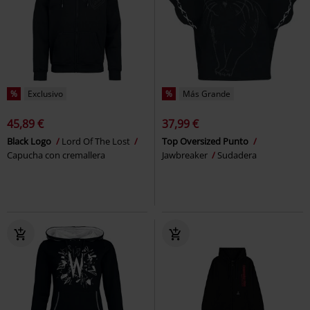
%
Exclusivo
%
Más Grande
45,89 €
37,99 €
Black Logo
Lord Of The Lost
Top Oversized Punto
Capucha con cremallera
Jawbreaker
Sudadera