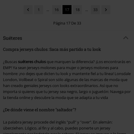
1
...
16
17
18
...
33
Página 17 De 33
Suéteres
Compra jerseys chulos: Saca más partido a tu look
¿Buscas
suéteres chulos
que marquen la diferencia? ¡Los encontrarás en
EMP! Ya sean jerseys molones para mujer o jerseys molones para
hombre: ¡no dejes que dicten tu look y mantente fiel a tu línea! Lonsdale
London, Vollbeat o Spiral son sólo algunas de las marcas de moda que
han creado geniales jerseys con looks extraordinarios. Así que no
importa si quieres que tu jersey sea negro, largo o juguetón: Navega por
la tienda online y descubre la moda que se adapta a tu vida
¿De dónde viene el nombre "saltador"?
La palabra jersey procede del inglés "pull" y "over". En alemán:
überziehen. Lógico, al fin y al cabo, puedes ponerte un jersey
simplemente pasándotelo por la cabeza. El jersey se impuso a lo largo