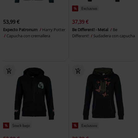
%
Exclusivo
53,99 €
37,39 €
Expecto Patronum
Harry Potter
Be Different! - Metal
Be
Capucha con cremallera
Different!
Sudadera con capucha
%
Stock bajo
%
Exclusivo