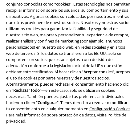
tener un
bolsillo canguro
o
conjunto conocidas como “cookies”. Estas tecnologías nos permiten
bolsillos laterales, lo que las hace
recopilar información sobre los usuarios, su comportamiento y sus
especialmente acogedoras. Si tu
dispositivos. Algunas cookies son colocadas por nosotros, mientras
sudadera con capucha tiene una cremallera central, es una chaqueta
que otras provienen de nuestros socios. Nosotros y nuestros socios
con capucha.
utilizamos cookies para garantizar la fiabilidad y seguridad de
nuestro sitio web, mejorar y personalizar tu experiencia de compra,
Cuello de tortuga
realizar análisis y con fines de marketing (por ejemplo, anuncios
personalizados) en nuestro sitio web, en redes sociales y en sitios
Los jerseys de cuello alto son adecuados para la estación fría. El
web de terceros. Si los datos se transfieren a los EE. UU., solo se
cuello alto te protege del viento y la intemperie y es una bendición
comparten con socios que están sujetos a una decisión de
para los cuellos fríos. En cuanto al corte, vienen en versiones ceñidas
adecuación conforme a la legislación actual de la UE y que están
o ceñidas a la figura. La prenda de punto combina perfectamente
debidamente certificados. Al hacer clic en “
Aceptar cookies
”, aceptas
con leggings y un conjunto con botas.
el uso de cookies por parte nuestra y de nuestros socios.
Alternativamente, puedes rechazar el consentimiento haciendo clic
Jersey largo
en “
Rechazar todo
”—en este caso, solo se utilizarán cookies
necesarias. También puedes ajustar tus preferencias individuales
Los jerseys largos son los jerseys perfectos para las mujeres. Llegan
haciendo clic en “
Configurar
”. Tienes derecho a revocar o modificar
por encima de las caderas y te mantienen abrigada incluso a bajas
tu consentimiento en cualquier momento en
Configuración Cookies
.
temperaturas. Los jerseys largos están disponibles como prendas de
Para más información sobre protección de datos, visita
Política de
punto o como sudaderas largas hechas de sudor. Algunos modelos
privacidad
.
también vienen con un cinturón de anudar para acentuar la cintura.
Los leggings y los leotardos son ideales para combinar con los