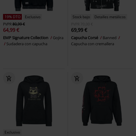
19% DTO
Exclusivo
Stock bajo
Detalles metálicos
PVPR
80,99 €
PVPR
70,00 €
64,99 €
69,99 €
EMP Signature Collection
Gojira
Capucha Corsé
Banned
Sudadera con capucha
Capucha con cremallera
Exclusivo