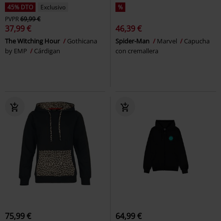
45% DTO
Exclusivo
%
PVPR
69,99 €
37,99 €
46,39 €
The Witching Hour
Gothicana
Spider-Man
Marvel
Capucha
by EMP
Cárdigan
con cremallera
75,99 €
64,99 €