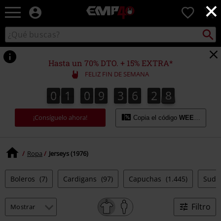
×
EMP
0
-
Música,
Buscar
Buscar
Películas,
en
TV
el
&
catálogo
Hasta un 70% DTO. + 15% EXTRA*
Gaming
FELIZ FIN DE SEMANA
Merch
-
0
1
0
9
3
6
2
7
0
1
0
9
3
6
2
6
3
8
6
7
Ropa
Alternativa
¡Consíguelo ahora!
Copia el código
WEEKEND
Ropa
Jerseys (1976)
Boleros
(7)
Cardigans
(97)
Capuchas
(1.445)
Suda
Filtro