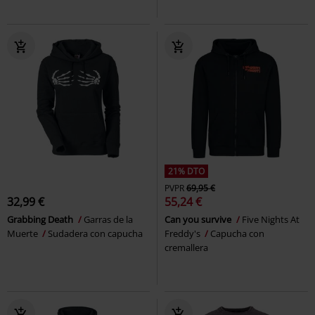
21% DTO
PVPR
69,95 €
32,99 €
55,24 €
Grabbing Death
Garras de la
Can you survive
Five Nights At
Muerte
Sudadera con capucha
Freddy's
Capucha con
cremallera