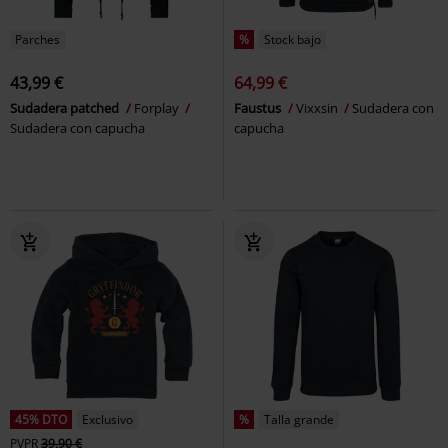
Parches
%
Stock bajo
43,99 €
64,99 €
Sudadera patched
Forplay
Faustus
Vixxsin
Sudadera con
Sudadera con capucha
capucha
45% DTO
Exclusivo
%
Talla grande
PVPR
39,90 €