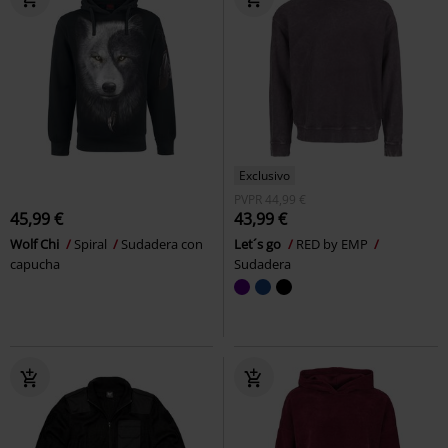
Exclusivo
PVPR
44,99 €
45,99 €
43,99 €
Wolf Chi
Spiral
Sudadera con
Let´s go
RED by EMP
capucha
Sudadera