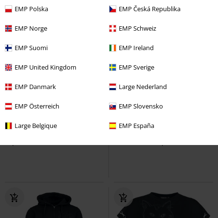
EMP Polska
EMP Česká Republika
EMP Norge
EMP Schweiz
EMP Suomi
EMP Ireland
EMP United Kingdom
EMP Sverige
EMP Danmark
Large Nederland
Bordado
%
EMP Österreich
EMP Slovensko
PVPR
99,99 €
75,99 €
21,59 €
Large Belgique
EMP España
Gengar - Sherpa
Pokémon
Logo - Vintage
Superman
Capucha con cremallera
Sudadera con capucha