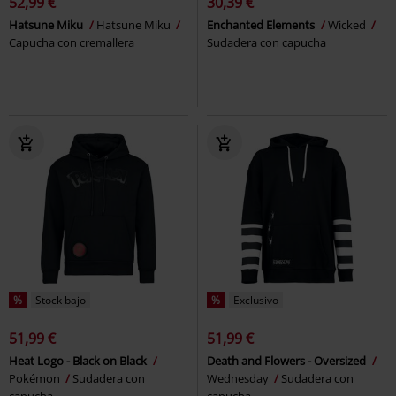
52,99 €
30,39 €
Hatsune Miku
Hatsune Miku
Enchanted Elements
Wicked
Capucha con cremallera
Sudadera con capucha
%
Stock bajo
%
Exclusivo
51,99 €
51,99 €
Heat Logo - Black on Black
Death and Flowers - Oversized
Pokémon
Sudadera con
Wednesday
Sudadera con
capucha
capucha