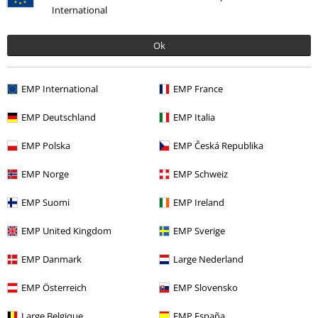
International
De start-up en el salón a ser el número 1
imparable
Ok
¡Descubre más ahora!
EMP International
EMP France
EMP Deutschland
EMP Italia
EMP Polska
EMP Česká Republika
15%
E-mail Newsletter
EMP Norge
EMP Schweiz
descuento
¡Cheque regalo del 15% de descuento,
EMP Suomi
EMP Ireland
suscríbete ahora!
Más
EMP United Kingdom
EMP Sverige
EMP Danmark
Large Nederland
Doy mi consentimiento para recibir la newsletter de EMP y acepto que
EMP Österreich
EMP Slovensko
E.M.P. Merchandising Handelsgesellschaft mbH procese mis datos
personales con el fin de informarme de manera personalizada y regular
Large Belgique
EMP España