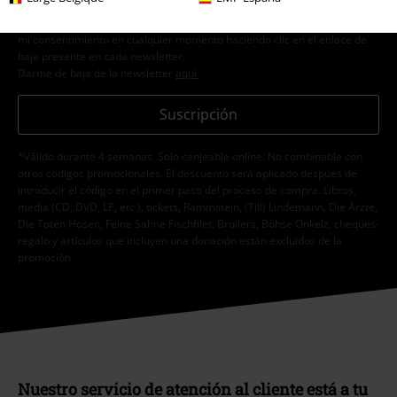
sobre su oferta. El tratamiento de mis datos personales se llevará a cabo
de acuerdo con lo establecido en la
Política de Privacidad
. Puedo retirar
mi consentimiento en cualquier momento haciendo clic en el enlace de
baja presente en cada newsletter.
Darme de baja de la newsletter
aquí
.
Suscripción
*Válido durante 4 semanas. Solo canjeable online. No combinable con
otros códigos promocionales. El descuento será aplicado después de
introducir el código en el primer paso del proceso de compra. Libros,
media (CD, DVD, LP, etc.), tickets, Rammstein, (Till) Lindemann, Die Ärzte,
Die Toten Hosen, Feine Sahne Fischfilet, Broilers, Böhse Onkelz, cheques-
regalo y artículos que incluyen una donación están excluidos de la
promoción.
Nuestro servicio de atención al cliente está a tu