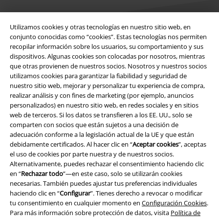
Utilizamos cookies y otras tecnologías en nuestro sitio web, en
conjunto conocidas como “cookies”. Estas tecnologías nos permiten
recopilar información sobre los usuarios, su comportamiento y sus
Legal
dispositivos. Algunas cookies son colocadas por nosotros, mientras
que otras provienen de nuestros socios. Nosotros y nuestros socios
Términos y Condiciones
utilizamos cookies para garantizar la fiabilidad y seguridad de
nuestro sitio web, mejorar y personalizar tu experiencia de compra,
realizar análisis y con fines de marketing (por ejemplo, anuncios
Aviso Legal
personalizados) en nuestro sitio web, en redes sociales y en sitios
web de terceros. Si los datos se transfieren a los EE. UU., solo se
Ley protección de datos
comparten con socios que están sujetos a una decisión de
adecuación conforme a la legislación actual de la UE y que están
Eliminación de residuos y protección del medioambiente
debidamente certificados. Al hacer clic en “
Aceptar cookies
”, aceptas
el uso de cookies por parte nuestra y de nuestros socios.
Declaración de Conformidad
Alternativamente, puedes rechazar el consentimiento haciendo clic
en “
Rechazar todo
”—en este caso, solo se utilizarán cookies
necesarias. También puedes ajustar tus preferencias individuales
Información sobre accesibilidad
haciendo clic en “
Configurar
”. Tienes derecho a revocar o modificar
tu consentimiento en cualquier momento en
Configuración Cookies
.
Configuración Cookies
Para más información sobre protección de datos, visita
Política de