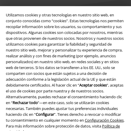
Utilizamos cookies y otras tecnologías en nuestro sitio web, en
conjunto conocidas como “cookies”. Estas tecnologías nos permiten
recopilar información sobre los usuarios, su comportamiento y sus
Legal
dispositivos. Algunas cookies son colocadas por nosotros, mientras
que otras provienen de nuestros socios. Nosotros y nuestros socios
Términos y Condiciones
utilizamos cookies para garantizar la fiabilidad y seguridad de
nuestro sitio web, mejorar y personalizar tu experiencia de compra,
realizar análisis y con fines de marketing (por ejemplo, anuncios
Aviso Legal
personalizados) en nuestro sitio web, en redes sociales y en sitios
web de terceros. Si los datos se transfieren a los EE. UU., solo se
Ley protección de datos
comparten con socios que están sujetos a una decisión de
adecuación conforme a la legislación actual de la UE y que están
Eliminación de residuos y protección del medioambiente
debidamente certificados. Al hacer clic en “
Aceptar cookies
”, aceptas
el uso de cookies por parte nuestra y de nuestros socios.
Declaración de Conformidad
Alternativamente, puedes rechazar el consentimiento haciendo clic
en “
Rechazar todo
”—en este caso, solo se utilizarán cookies
necesarias. También puedes ajustar tus preferencias individuales
Información sobre accesibilidad
haciendo clic en “
Configurar
”. Tienes derecho a revocar o modificar
tu consentimiento en cualquier momento en
Configuración Cookies
.
Configuración Cookies
Para más información sobre protección de datos, visita
Política de