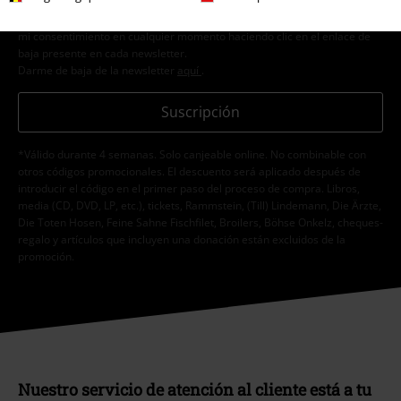
sobre su oferta. El tratamiento de mis datos personales se llevará a cabo
de acuerdo con lo establecido en la
Política de Privacidad
. Puedo retirar
mi consentimiento en cualquier momento haciendo clic en el enlace de
baja presente en cada newsletter.
Darme de baja de la newsletter
aquí
.
Suscripción
*Válido durante 4 semanas. Solo canjeable online. No combinable con
otros códigos promocionales. El descuento será aplicado después de
introducir el código en el primer paso del proceso de compra. Libros,
media (CD, DVD, LP, etc.), tickets, Rammstein, (Till) Lindemann, Die Ärzte,
Die Toten Hosen, Feine Sahne Fischfilet, Broilers, Böhse Onkelz, cheques-
regalo y artículos que incluyen una donación están excluidos de la
promoción.
Nuestro servicio de atención al cliente está a tu