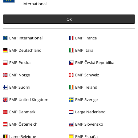
De start-up en el salón a ser el número 1
International
imparable
Ok
¡Descubre más ahora!
EMP International
EMP France
EMP Deutschland
EMP Italia
EMP Polska
EMP Česká Republika
15%
E-mail Newsletter
EMP Norge
EMP Schweiz
descuento
¡Cheque regalo del 15% de descuento,
EMP Suomi
EMP Ireland
suscríbete ahora!
Más
EMP United Kingdom
EMP Sverige
EMP Danmark
Large Nederland
Doy mi consentimiento para recibir la newsletter de EMP y acepto que
EMP Österreich
EMP Slovensko
E.M.P. Merchandising Handelsgesellschaft mbH procese mis datos
personales con el fin de informarme de manera personalizada y regular
Large Belgique
EMP España