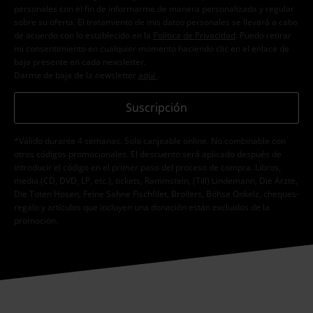
personales con el fin de informarme de manera personalizada y regular
sobre su oferta. El tratamiento de mis datos personales se llevará a cabo
de acuerdo con lo establecido en la
Política de Privacidad
. Puedo retirar
mi consentimiento en cualquier momento haciendo clic en el enlace de
baja presente en cada newsletter.
Darme de baja de la newsletter
aquí
.
Suscripción
*Válido durante 4 semanas. Solo canjeable online. No combinable con
otros códigos promocionales. El descuento será aplicado después de
introducir el código en el primer paso del proceso de compra. Libros,
media (CD, DVD, LP, etc.), tickets, Rammstein, (Till) Lindemann, Die Ärzte,
Die Toten Hosen, Feine Sahne Fischfilet, Broilers, Böhse Onkelz, cheques-
regalo y artículos que incluyen una donación están excluidos de la
promoción.