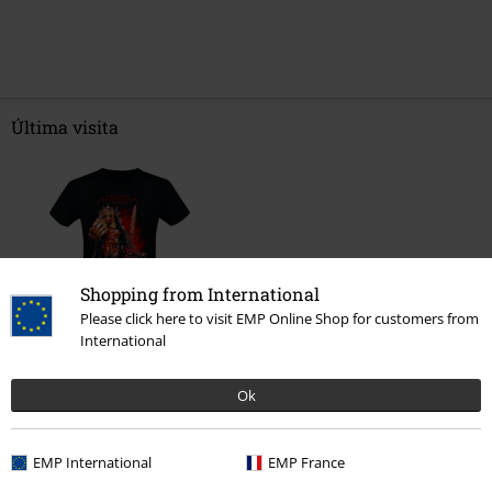
Última visita
Shopping from International
Please click here to visit EMP Online Shop for customers from
International
15% DTO
PVPR
19,99 €
16,99 €
Ok
Más categorías. Más opciones
EMP International
EMP France