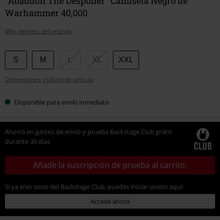
"Abaddon The Despoiler" Camiseta Negro de
Warhammer 40,000
Más detalles del artículo
Elige
S
M
L
XL
XXL
tu
Dimensiones y tallaje de artículo
talla
Disponible para envío inmediato
Ahorra en gastos de envío y prueba Backstage Club gratis
durante 30 días
Añade la suscripción de prueba al carrito.
Si ya eres socio del Backstage Club, puedes iniciar sesión aquí:
Accede ahora