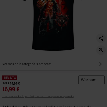
Ver más de la categoría "Camiseta"
15% DTO
Warhammer 40,000
PVPR
19,99 €
16,99 €
Los precios incluyen IVA, no incl. manipulación y envío