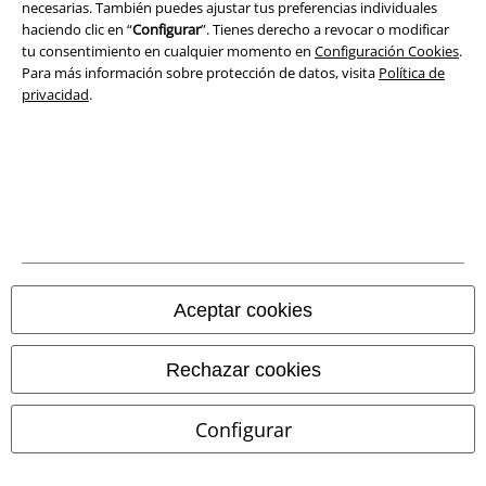
necesarias. También puedes ajustar tus preferencias individuales
haciendo clic en “
Configurar
”. Tienes derecho a revocar o modificar
tu consentimiento en cualquier momento en
Configuración Cookies
.
Para más información sobre protección de datos, visita
Política de
privacidad
.
Legal
Términos y Condiciones
Aviso Legal
Ley protección de datos
Aceptar cookies
Eliminación de residuos y protección del medioambiente
Rechazar cookies
Declaración de Conformidad
Configurar
Información sobre accesibilidad
Configuración Cookies