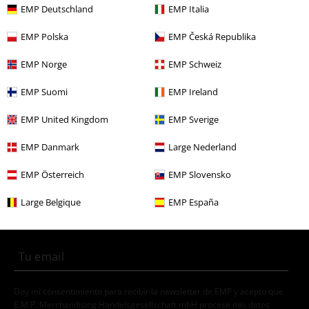
Ofertas %
Ropa
Camisetas & Tops
Camisetas
EMP Deutschland
EMP Italia
Ofertas %
Juegos
EMP Polska
EMP Česká Republika
Gaming
Ropa
Camisetas & Tops
Camisetas
EMP Norge
EMP Schweiz
Nuevo
Ropa
Camisetas & Tops
Camisetas
EMP Suomi
EMP Ireland
Ropa
Camisetas & Tops
Camisetas
EMP United Kingdom
EMP Sverige
EMP Danmark
Large Nederland
15%
EMP Österreich
EMP Slovensko
E-mail Newsletter
descuento
¡Cheque regalo del 15% de descuento,
Large Belgique
EMP España
suscríbete ahora!
Más
Doy mi consentimiento para recibir la newsletter de EMP y acepto que
E.M.P. Merchandising Handelsgesellschaft mbH procese mis datos