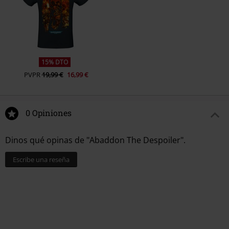
15% DTO
PVPR
19,99 €
16,99 €
0 Opiniones
Dinos qué opinas de "Abaddon The Despoiler".
Escribe una reseña