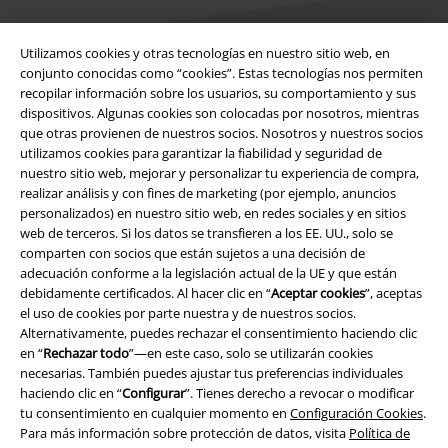
Utilizamos cookies y otras tecnologías en nuestro sitio web, en
conjunto conocidas como “cookies”. Estas tecnologías nos permiten
recopilar información sobre los usuarios, su comportamiento y sus
Legal
dispositivos. Algunas cookies son colocadas por nosotros, mientras
que otras provienen de nuestros socios. Nosotros y nuestros socios
Términos y Condiciones
utilizamos cookies para garantizar la fiabilidad y seguridad de
nuestro sitio web, mejorar y personalizar tu experiencia de compra,
Aviso Legal
realizar análisis y con fines de marketing (por ejemplo, anuncios
personalizados) en nuestro sitio web, en redes sociales y en sitios
Ley protección de datos
web de terceros. Si los datos se transfieren a los EE. UU., solo se
comparten con socios que están sujetos a una decisión de
Eliminación de residuos y protección del medioambiente
adecuación conforme a la legislación actual de la UE y que están
debidamente certificados. Al hacer clic en “
Aceptar cookies
”, aceptas
el uso de cookies por parte nuestra y de nuestros socios.
Declaración de Conformidad
Alternativamente, puedes rechazar el consentimiento haciendo clic
en “
Rechazar todo
”—en este caso, solo se utilizarán cookies
Información sobre accesibilidad
necesarias. También puedes ajustar tus preferencias individuales
haciendo clic en “
Configurar
”. Tienes derecho a revocar o modificar
Configuración Cookies
tu consentimiento en cualquier momento en
Configuración Cookies
.
Para más información sobre protección de datos, visita
Política de