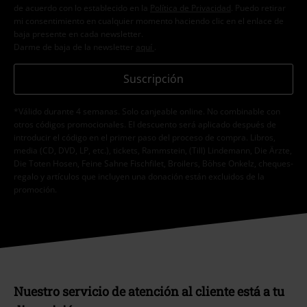
de acuerdo con lo establecido en la
Política de Privacidad
. Puedo retirar
mi consentimiento en cualquier momento haciendo clic en el enlace de
baja presente en cada newsletter.
Darme de baja de la newsletter
aquí
.
Suscripción
*Válido durante 4 semanas. Solo canjeable online. No combinable con
otros códigos promocionales. El descuento será aplicado después de
introducir el código en el primer paso del proceso de compra. Libros,
media (CD, DVD, LP, etc.), tickets, Rammstein, (Till) Lindemann, Die Ärzte,
Die Toten Hosen, Feine Sahne Fischfilet, Broilers, Böhse Onkelz, cheques-
regalo y artículos que incluyen una donación están excluidos de la
promoción.
Nuestro servicio de atención al cliente está a tu