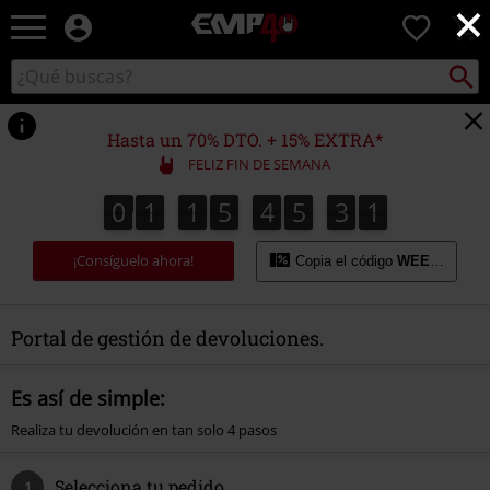
×
EMP
0
-
Música,
Buscar
Buscar
Películas,
en
TV
el
&
catálogo
Hasta un 70% DTO. + 15% EXTRA*
Gaming
FELIZ FIN DE SEMANA
Merch
-
0
1
1
5
4
5
3
1
0
1
1
5
4
5
3
0
2
0
1
Ropa
Alternativa
¡Consíguelo ahora!
Copia el código
WEEKEND
Portal de gestión de devoluciones.
Es así de simple:
Realiza tu devolución en tan solo 4 pasos
Selecciona tu pedido
1