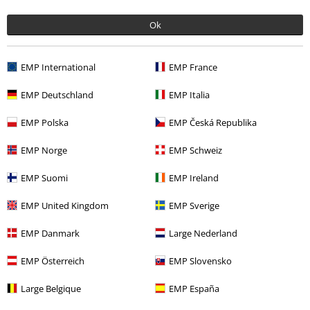
Ok
Descuentos para ti
EMP International
EMP France
Concursos
EMP Deutschland
EMP Italia
Cheques Regalo
EMP Polska
EMP Česká Republika
Descuento para estudiantes
EMP Norge
EMP Schweiz
EMP Backstage Club
EMP Suomi
EMP Ireland
EMP United Kingdom
EMP Sverige
Sobre EMP
EMP Danmark
Large Nederland
EMP Eventos
EMP Österreich
EMP Slovensko
Programa de Afiliados
Large Belgique
EMP España
Sostenibilidad