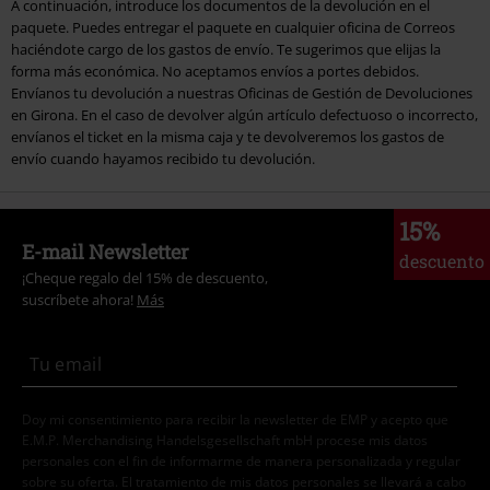
A continuación, introduce los documentos de la devolución en el
paquete. Puedes entregar el paquete en cualquier oficina de Correos
haciéndote cargo de los gastos de envío. Te sugerimos que elijas la
forma más económica. No aceptamos envíos a portes debidos.
Envíanos tu devolución a nuestras Oficinas de Gestión de Devoluciones
en Girona. En el caso de devolver algún artículo defectuoso o incorrecto,
envíanos el ticket en la misma caja y te devolveremos los gastos de
envío cuando hayamos recibido tu devolución.
15%
E-mail Newsletter
descuento
¡Cheque regalo del 15% de descuento,
suscríbete ahora!
Más
Doy mi consentimiento para recibir la newsletter de EMP y acepto que
E.M.P. Merchandising Handelsgesellschaft mbH procese mis datos
personales con el fin de informarme de manera personalizada y regular
sobre su oferta. El tratamiento de mis datos personales se llevará a cabo