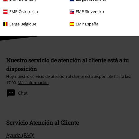
Die Toten Hosen, Feine Sahne Fischfilet, Broilers, Böhse Onkelz, cheques-
regalo y artículos que incluyen una donación están excluidos de la
EMP Österreich
EMP Slovensko
promoción.
Large Belgique
EMP España
Nuestro servicio de atención al cliente está a tu
disposición
Hoy nuestro servicio de atención al cliente está disponible hasta las:
17:00.
Más información
Chat
Servicio Atención al Cliente
Ayuda (FAQ)