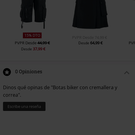
15% DTO
PVPR
Desde
74,99 €
PVPR
Desde
44,99 €
64,99 €
PV
Desde
37,99 €
Desde
0 Opiniones
Dinos qué opinas de "Botas biker con cremallera y
correa".
Escribe una reseña