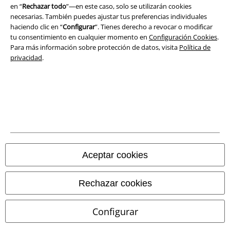
en “
Rechazar todo
”—en este caso, solo se utilizarán cookies
necesarias. También puedes ajustar tus preferencias individuales
Eliminación de residuos y protección del medioambiente
haciendo clic en “
Configurar
”. Tienes derecho a revocar o modificar
tu consentimiento en cualquier momento en
Configuración Cookies
.
Declaración de Conformidad
Para más información sobre protección de datos, visita
Política de
privacidad
.
Información sobre accesibilidad
Configuración Cookies
Cancelar pedido
Todos los precios incluyen el IVA pero no los
gastos de transporte
© 1986-2026 E.M.P. Merchandising HGmbH
Aceptar cookies
Rechazar cookies
Tiendas EMP online
Configurar
EMP International