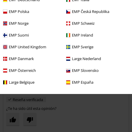
EMP Polska
EMP Česká Republika
EMP Norge
EMP Schweiz
Estilita T.
25 Reseñas
EMP Suomi
EMP Ireland
Publicado: miércoles, 3 mayo, 2017
EMP United Kingdom
EMP Sverige
Camiseta
EMP Danmark
Large Nederland
Le encantó ,talla perfecta y la tela finita fresca para el verano.un
Enviar comentario
regalo que gusto mucho
EMP Österreich
EMP Slovensko
Large Belgique
EMP España
Reseña verificada
¿Te ha sido útil esta opinión?