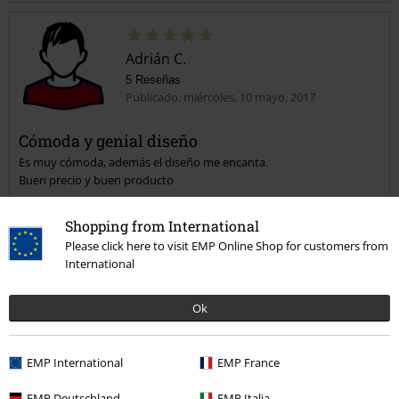
Adrián C.
5 Reseñas
Publicado: miércoles, 10 mayo, 2017
Cómoda y genial diseño
Es muy cómoda, además el diseño me encanta.
Enviar comentario
Buen precio y buen producto
Shopping from International
Please click here to visit EMP Online Shop for customers from
International
Reseña verificada
Ok
¿Te ha sido útil esta opinión?
EMP International
EMP France
Comentario
EMP Deutschland
EMP Italia