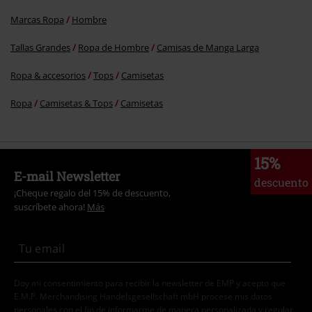
Marcas Ropa
Hombre
Tallas Grandes
Ropa de Hombre
Camisas de Manga Larga
Ropa & accesorios
Tops
Camisetas
Ropa
Camisetas & Tops
Camisetas
15%
E-mail Newsletter
descuento
¡Cheque regalo del 15% de descuento,
suscríbete ahora!
Más
Doy mi consentimiento para recibir la newsletter de EMP y acepto que
E.M.P. Merchandising Handelsgesellschaft mbH procese mis datos
personales con el fin de informarme de manera personalizada y regular