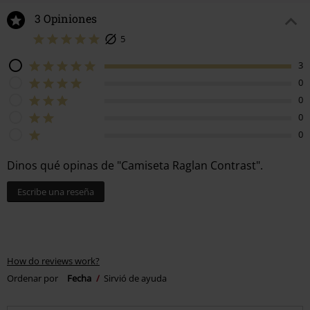
3 Opiniones
5
3
0
0
0
0
Dinos qué opinas de "Camiseta Raglan Contrast".
Escribe una reseña
How do reviews work?
Ordenar por
Fecha
Sirvió de ayuda