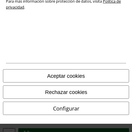
Para más información sobre protección de datos, visita
Política de
privacidad
.
Legal
Términos y Condiciones
Aviso Legal
Ley protección de datos
Aceptar cookies
Eliminación de residuos y protección del medioambiente
Rechazar cookies
Declaración de Conformidad
Configurar
Información sobre accesibilidad
Configuración Cookies