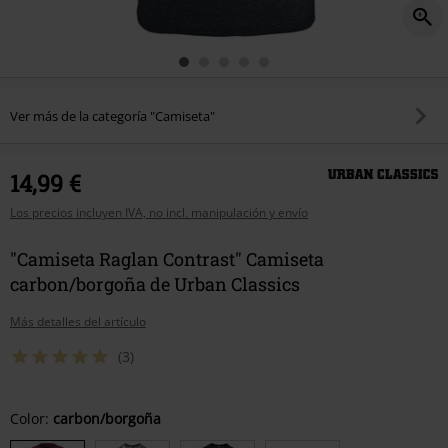
Ver más de la categoría "Camiseta"
14,99 €
Los precios incluyen IVA, no incl. manipulación y envío
"Camiseta Raglan Contrast" Camiseta
carbon/borgoña de Urban Classics
Más detalles del artículo
(3)
Elige
Color:
carbon/borgoña
tu