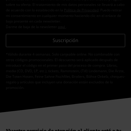
sobre su oferta. El tratamiento de mis datos personales se llevará a cabo
de acuerdo con lo establecido en la
Política de Privacidad
. Puedo retirar
mi consentimiento en cualquier momento haciendo clic en el enlace de
baja presente en cada newsletter.
Darme de baja de la newsletter
aquí
.
Suscripción
*Válido durante 4 semanas. Solo canjeable online. No combinable con
otros códigos promocionales. El descuento será aplicado después de
introducir el código en el primer paso del proceso de compra. Libros,
media (CD, DVD, LP, etc.), tickets, Rammstein, (Till) Lindemann, Die Ärzte,
Die Toten Hosen, Feine Sahne Fischfilet, Broilers, Böhse Onkelz, cheques-
regalo y artículos que incluyen una donación están excluidos de la
promoción.