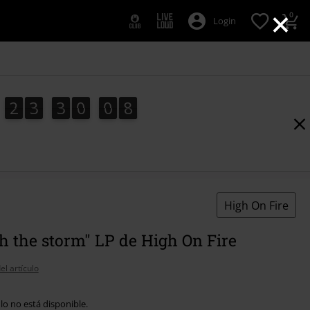
×
0
Login
2
3
3
0
0
7
2
3
3
0
0
6
7
6
1
8
High On Fire
 the storm" LP de High On Fire
el artículo
ulo no está disponible.