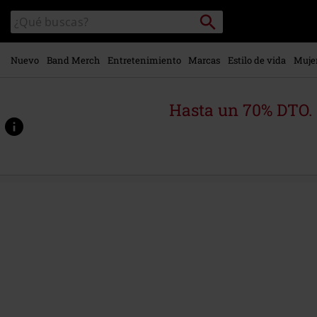
Ir al
Buscar
Buscar
contenido
en
principal
el
catálogo
Nuevo
Band Merch
Entretenimiento
Marcas
Estilo de vida
Muje
Hasta un 70% DTO.
https://www.emp-
online.es/p/cometh-
the-
storm/568839St.html