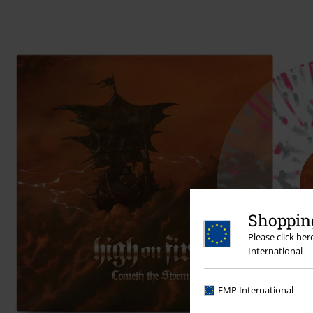
Shopping
Please click he
International
EMP International