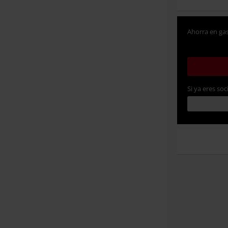
Ahorra en gas
Si ya eres soc