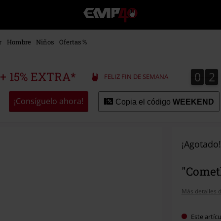
EMP
-
Música,
Películas,
r
Hombre
Niños
Ofertas %
TV
&
Gaming
0
2
0
2
 + 15% EXTRA*
FELIZ FIN DE SEMANA
Merch
-
Ropa
¡Consíguelo ahora!
Copia el código
WEEKEND
Alternativa
¡Agotado!
"Cometh
Más detalles d
Este artíc