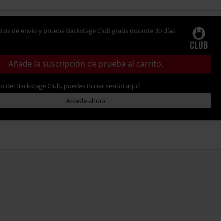
tos de envío y prueba Backstage Club gratis durante 30 días
Añade la suscripción de prueba al carrito.
io del Backstage Club, puedes iniciar sesión aquí:
Accede ahora