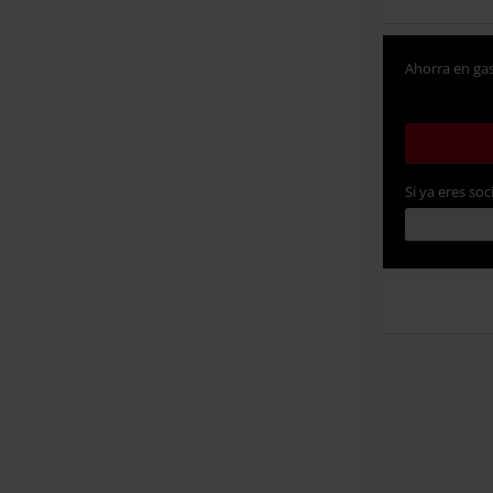
Ahorra en gas
Si ya eres soc