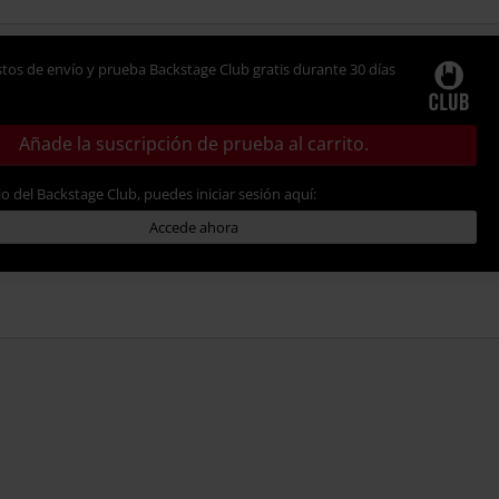
tos de envío y prueba Backstage Club gratis durante 30 días
Añade la suscripción de prueba al carrito.
io del Backstage Club, puedes iniciar sesión aquí:
Accede ahora