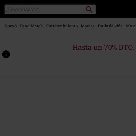
Ir al
Buscar
Buscar
contenido
en
principal
el
catálogo
Nuevo
Band Merch
Entretenimiento
Marcas
Estilo de vida
Muje
Hasta un 70% DTO.
https://www.emp-
online.es/p/heartwork/590557St.html