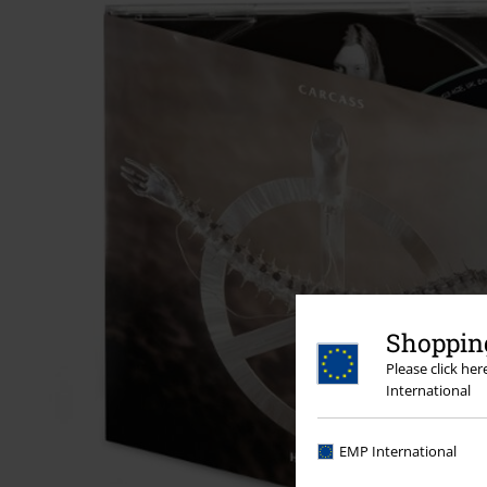
Shopping
Please click he
International
EMP International