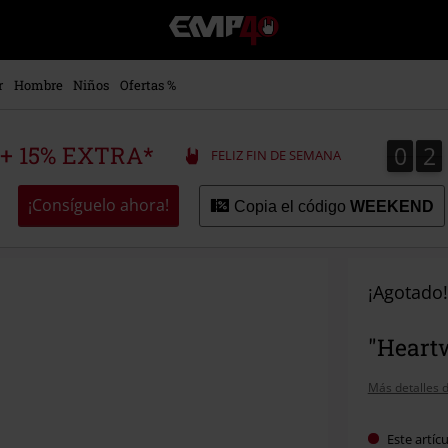
EMP
-
Música,
Películas,
r
Hombre
Niños
Ofertas %
TV
&
Gaming
0
2
0
2
 + 15% EXTRA*
FELIZ FIN DE SEMANA
Merch
-
Ropa
¡Consíguelo ahora!
Copia el código
WEEKEND
Alternativa
¡Agotado!
"Heart
Más detalles d
Este artíc