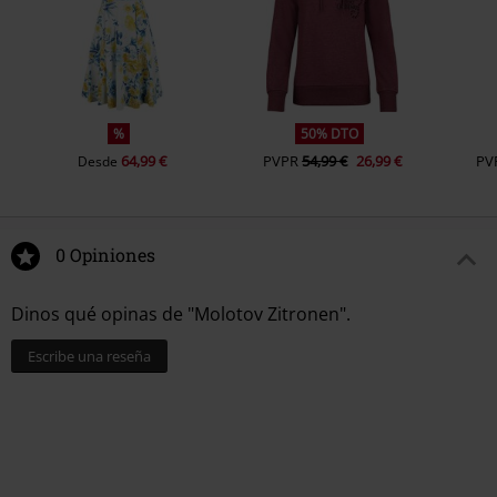
%
50% DTO
64,99 €
PVPR
54,99 €
26,99 €
PV
Desde
0 Opiniones
Dinos qué opinas de "Molotov Zitronen".
Escribe una reseña