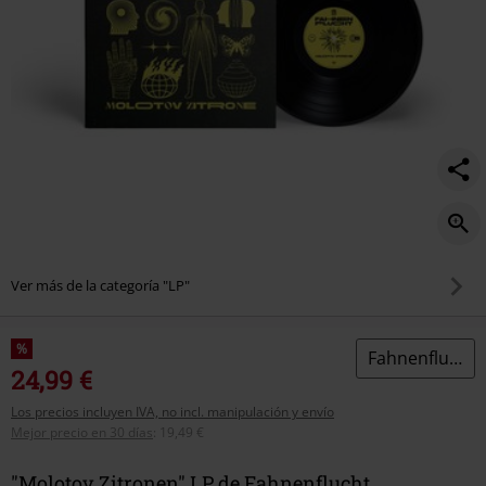
Ver más de la categoría "LP"
%
Fahnenflucht
24,99 €
Los precios incluyen IVA, no incl. manipulación y envío
Mejor precio en 30 días
:
19,49 €
"Molotov Zitronen" LP de Fahnenflucht