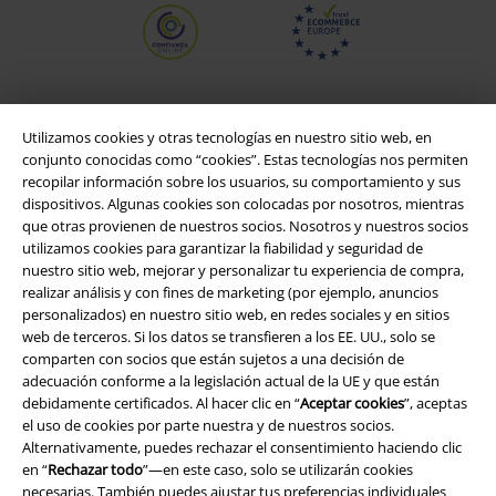
Utilizamos cookies y otras tecnologías en nuestro sitio web, en
conjunto conocidas como “cookies”. Estas tecnologías nos permiten
recopilar información sobre los usuarios, su comportamiento y sus
dispositivos. Algunas cookies son colocadas por nosotros, mientras
que otras provienen de nuestros socios. Nosotros y nuestros socios
utilizamos cookies para garantizar la fiabilidad y seguridad de
nuestro sitio web, mejorar y personalizar tu experiencia de compra,
realizar análisis y con fines de marketing (por ejemplo, anuncios
Legal
personalizados) en nuestro sitio web, en redes sociales y en sitios
web de terceros. Si los datos se transfieren a los EE. UU., solo se
Términos y Condiciones
comparten con socios que están sujetos a una decisión de
adecuación conforme a la legislación actual de la UE y que están
Aviso Legal
debidamente certificados. Al hacer clic en “
Aceptar cookies
”, aceptas
el uso de cookies por parte nuestra y de nuestros socios.
Ley protección de datos
Alternativamente, puedes rechazar el consentimiento haciendo clic
en “
Rechazar todo
”—en este caso, solo se utilizarán cookies
Eliminación de residuos y protección del medioambiente
necesarias. También puedes ajustar tus preferencias individuales