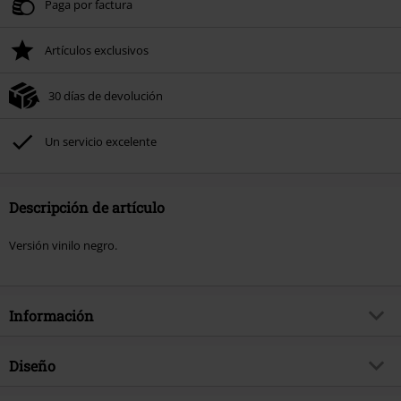
Paga por factura
Artículos exclusivos
30 días de devolución
Un servicio excelente
Descripción de artículo
Versión vinilo negro.
Información
Artículo no.
572177
Diseño
Título
Molotov Zitronen