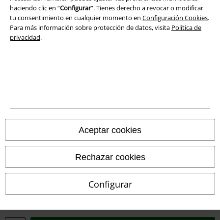
haciendo clic en “
Configurar
”. Tienes derecho a revocar o modificar
tu consentimiento en cualquier momento en
Configuración Cookies
.
Declaración de Conformidad
Para más información sobre protección de datos, visita
Política de
privacidad
.
Información sobre accesibilidad
Configuración Cookies
Cancelar pedido
Todos los precios incluyen el IVA pero no los
gastos de transporte
© 1986-2026 E.M.P. Merchandising HGmbH
Aceptar cookies
Rechazar cookies
Tiendas EMP online
Configurar
EMP International
EMP France