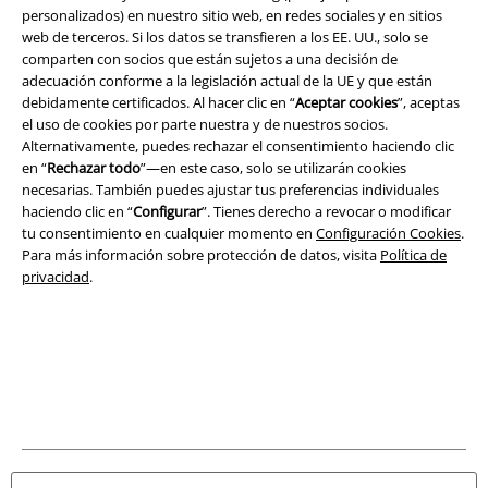
personalizados) en nuestro sitio web, en redes sociales y en sitios
Legal
web de terceros. Si los datos se transfieren a los EE. UU., solo se
comparten con socios que están sujetos a una decisión de
Términos y Condiciones
adecuación conforme a la legislación actual de la UE y que están
debidamente certificados. Al hacer clic en “
Aceptar cookies
”, aceptas
Aviso Legal
el uso de cookies por parte nuestra y de nuestros socios.
Alternativamente, puedes rechazar el consentimiento haciendo clic
Ley protección de datos
en “
Rechazar todo
”—en este caso, solo se utilizarán cookies
necesarias. También puedes ajustar tus preferencias individuales
haciendo clic en “
Configurar
”. Tienes derecho a revocar o modificar
Eliminación de residuos y protección del medioambiente
tu consentimiento en cualquier momento en
Configuración Cookies
.
Para más información sobre protección de datos, visita
Política de
Declaración de Conformidad
privacidad
.
Información sobre accesibilidad
Configuración Cookies
Cancelar pedido
Todos los precios incluyen el IVA pero no los
gastos de transporte
© 1986-2026 E.M.P. Merchandising HGmbH