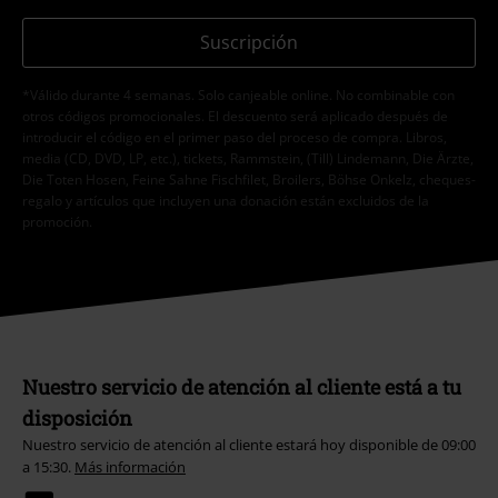
Suscripción
*Válido durante 4 semanas. Solo canjeable online. No combinable con
otros códigos promocionales. El descuento será aplicado después de
introducir el código en el primer paso del proceso de compra. Libros,
media (CD, DVD, LP, etc.), tickets, Rammstein, (Till) Lindemann, Die Ärzte,
Die Toten Hosen, Feine Sahne Fischfilet, Broilers, Böhse Onkelz, cheques-
regalo y artículos que incluyen una donación están excluidos de la
promoción.
Nuestro servicio de atención al cliente está a tu
disposición
Nuestro servicio de atención al cliente estará hoy disponible de 09:00
a 15:30.
Más información