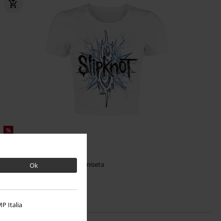
%
19,99 €
Electric Blue
Slipknot
Camiseta
Ok
P Italia