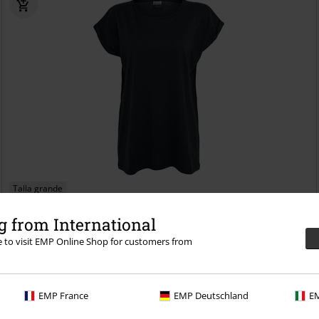
Talla grande
10,99 €
 from International
Desde
Camiseta Mujer de Hombros Amplios
Urban Classics
Camiseta
re to visit EMP Online Shop for customers from
+18
EMP France
EMP Deutschland
EM