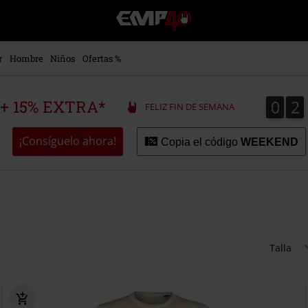
EMP
-
Música,
Películas,
r
Hombre
Niños
Ofertas %
TV
&
Gaming
0
2
0
2
 + 15% EXTRA*
FELIZ FIN DE SEMANA
Merch
-
Ropa
¡Consíguelo ahora!
Copia el código
WEEKEND
Alternativa
Talla