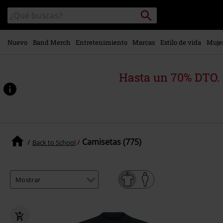
Ir al
Buscar
Buscar
contenido
en
principal
el
catálogo
Nuevo
Band Merch
Entretenimiento
Marcas
Estilo de vida
Muje
Hasta un 70% DTO.
Camisetas (775)
Back to School