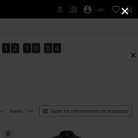
×
0
Login
1
2
1
0
0
3
1
2
1
0
0
2
4
2
3
Precio
Todos los refinamientos de búsqueda