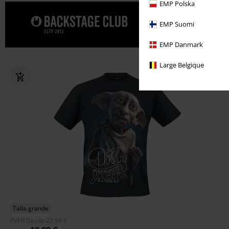
EMP Polska
Date un cap
EMP Suomi
CLUB.
EMP Danmark
Large Belgique
Talla grande
PVPR
Desde
22,99 €