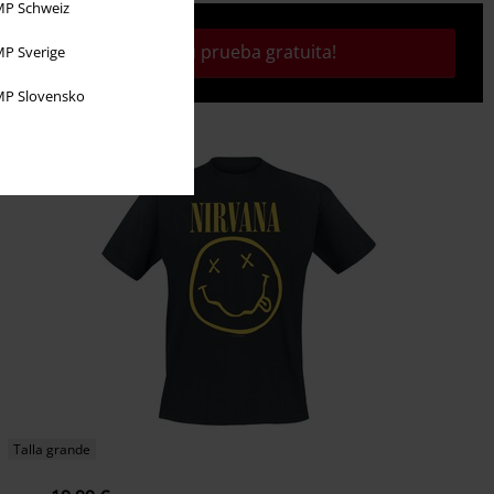
P Schweiz
¡Activa tu prueba gratuita!
P Sverige
P Slovensko
Talla grande