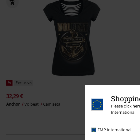
%
Exclusivo
32,29 €
Shopping
Anchor
Volbeat
Camiseta
Please click he
International
EMP International