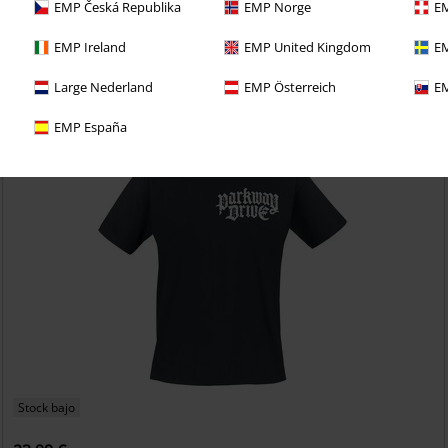
EMP Česká Republika
EMP Norge
EM
richo con una prueba de 30 días de nuestro BACKSTAGE
EMP Ireland
EMP United Kingdom
EM
Large Nederland
EMP Österreich
EM
EMP España
Stock bajo