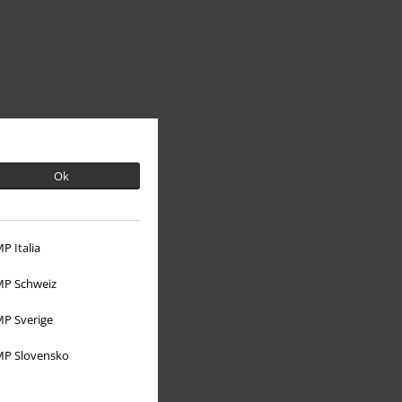
Ok
P Italia
Sobre EMP
P Schweiz
EMP Eventos
P Sverige
Programa de Afiliados
P Slovensko
Sostenibilidad