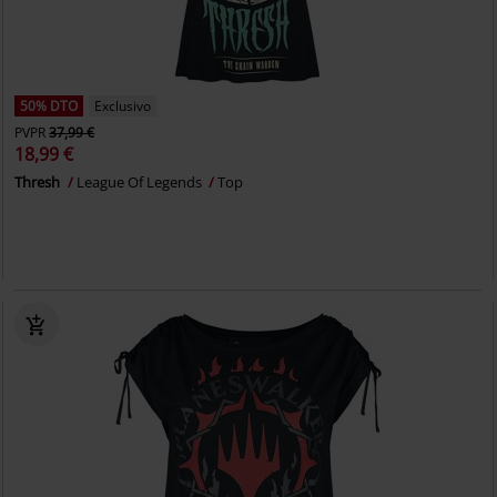
50% DTO
Exclusivo
PVPR
37,99 €
18,99 €
Thresh
League Of Legends
Top