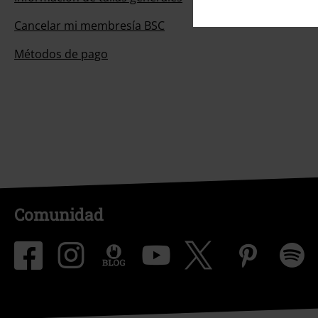
Cancelar mi membresía BSC
Métodos de pago
Comunidad