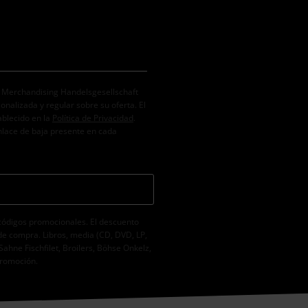
. Merchandising Handelsgesellschaft
alizada y regular sobre su oferta. El
ablecido en la
Política de Privacidad
.
nlace de baja presente en cada
códigos promocionales. El descuento
de compra. Libros, media (CD, DVD, LP,
Sahne Fischfilet, Broilers, Böhse Onkelz,
promoción.