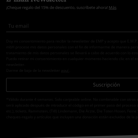
¡Cheque regalo del 15% de descuento, suscríbete ahora!
Más
Doy mi consentimiento para recibir la newsletter de EMP y acepto que E.M.P
mbH procese mis datos personales con el fin de informarme de manera person
tratamiento de mis datos personales se llevará a cabo de acuerdo con lo est
Puedo retirar mi consentimiento en cualquier momento haciendo clic en el e
newsletter.
Darme de baja de la newsletter
aquí
.
Suscripción
*Válido durante 4 semanas. Solo canjeable online. No combinable con otros 
será aplicado después de introducir el código en el primer paso del proceso 
etc.), tickets, Rammstein, (Till) Lindemann, Die Ärzte, Die Toten Hosen, Feine 
cheques-regalo y artículos que incluyen una donación están excluidos de la 