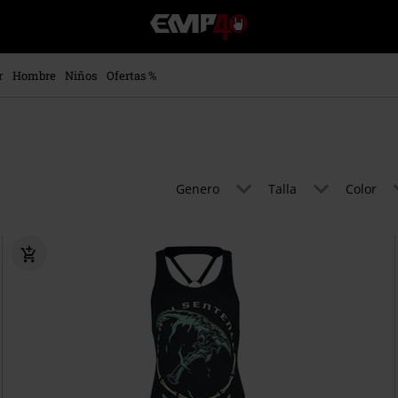
EMP
-
Música,
Películas,
r
Hombre
Niños
Ofertas %
TV
&
Gaming
Merch
-
Ropa
Genero
Talla
Color
Alternativa