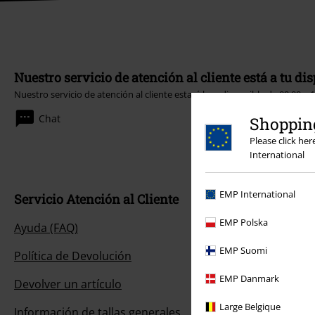
Nuestro servicio de atención al cliente está a tu di
Nuestro servicio de atención al cliente estará hoy disponible de 09:00 a 
Chat
Shopping
Please click he
International
EMP International
Servicio Atención al Cliente
EMP Polska
Ayuda (FAQ)
EMP Suomi
Política de Devolución
EMP Danmark
Devolver un artículo
Large Belgique
Información de tallas generales