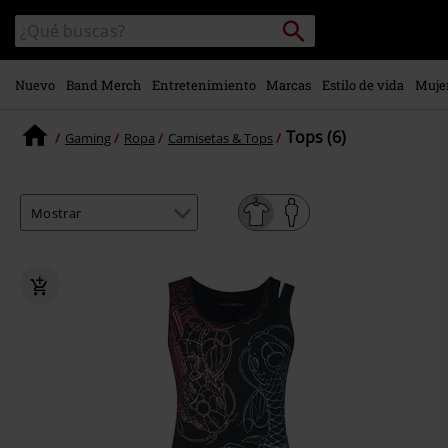
Ir al
Buscar
Buscar
contenido
en
principal
el
catálogo
Nuevo
Band Merch
Entretenimiento
Marcas
Estilo de vida
Muje
Tops (6)
Gaming
Ropa
Camisetas & Tops