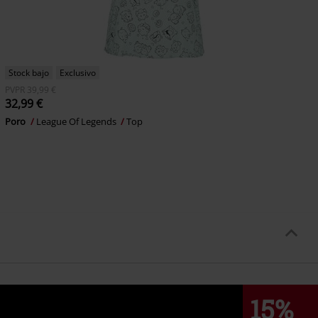
Stock bajo
Exclusivo
PVPR
39,99 €
32,99 €
Poro
League Of Legends
Top
15%