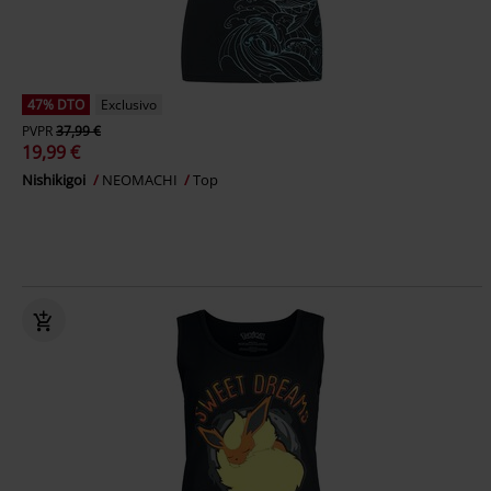
47% DTO
Exclusivo
PVPR
37,99 €
19,99 €
Nishikigoi
NEOMACHI
Top