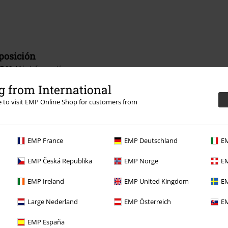
sposición
17:00.
Más información
 from International
re to visit EMP Online Shop for customers from
EMP France
EMP Deutschland
EM
Descuentos para ti
EMP Česká Republika
EMP Norge
EM
Concursos
EMP Ireland
EMP United Kingdom
EM
Cheques Regalo
Large Nederland
EMP Österreich
EM
Descuento para estudiantes
EMP España
EMP Backstage Club