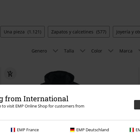
Una pieza
(1.121)
Zapatos y calcetines
(577)
Joyería y o
Genero
Talla
Color
Marca
 from International
re to visit EMP Online Shop for customers from
EMP France
EMP Deutschland
EM