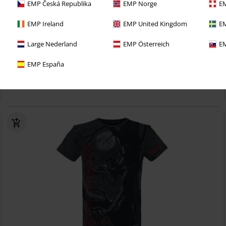
EMP Česká Republika
EMP Norge
EM
Exclusivo
Partes desmontables
EMP Ireland
EMP United Kingdom
EM
269,99 €
Large Nederland
EMP Österreich
EM
Desde
Rock & Roll - Will Never Die
AC/DC
Chaqueta de Cuero
EMP España