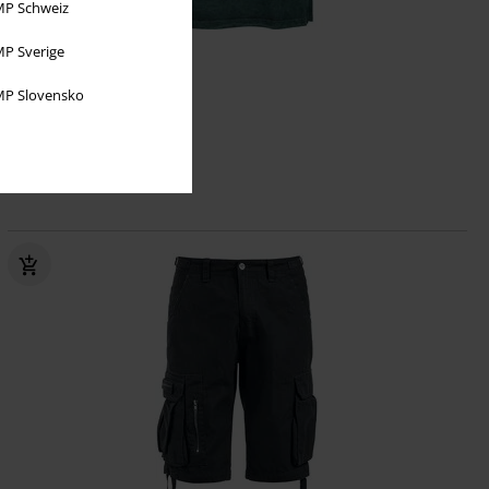
P Schweiz
%
Exclusivo
P Sverige
23,99 €
P Slovensko
Desde
Working
Gojira
Camiseta