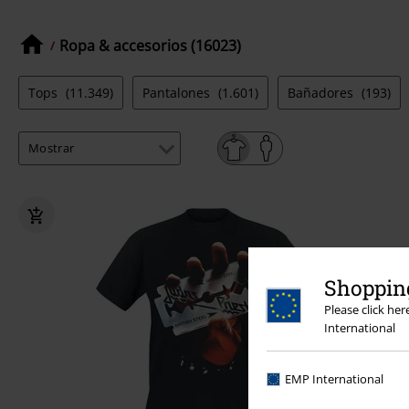
Ropa & accesorios (16023)
Tops
(11.349)
Pantalones
(1.601)
Bañadores
(193)
Shopping
Please click he
International
EMP International