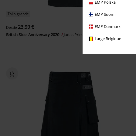
EMP Polska
Talla grande
EMP Suomi
23,99 €
EMP Danmark
Desde
British Steel Anniversary 2020
Judas Priest
Camiseta
Large Belgique