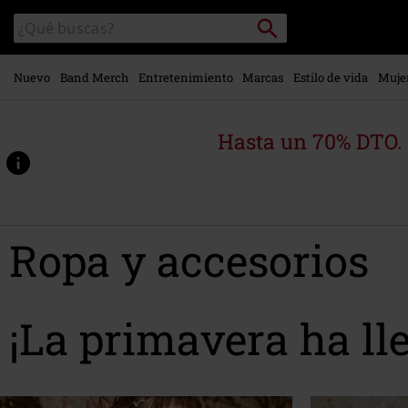
Ir al
Buscar
Buscar
contenido
en
principal
el
catálogo
Nuevo
Band Merch
Entretenimiento
Marcas
Estilo de vida
Muje
Hasta un 70% DTO.
Ropa y accesorios
¡La primavera ha ll