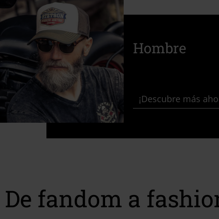
Hombre
¡Descubre más aho
De fandom a fashio