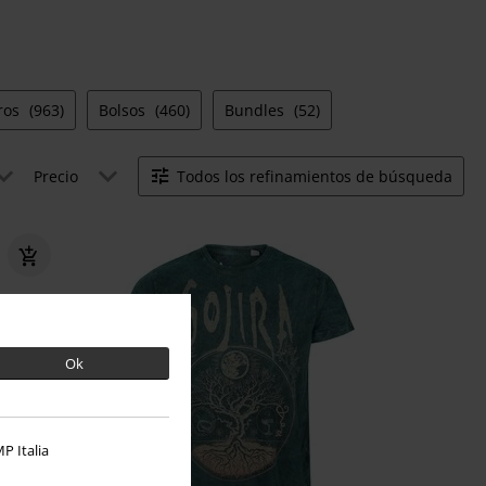
tros
(963)
Bolsos
(460)
Bundles
(52)
Precio
Todos los refinamientos de búsqueda
Ok
P Italia