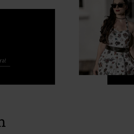
ra!
n