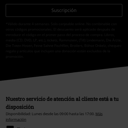
Suscripción
*Válido durante 4 semanas. Solo canjeable online. No combinable con
otros códigos promocionales. El descuento será aplicado después de
introducir el código en el primer paso del proceso de compra. Libros,
media (CD, DVD, LP, etc.), tickets, Rammstein, (Till) Lindemann, Die Ärzte,
Die Toten Hosen, Feine Sahne Fischfilet, Broilers, Böhse Onkelz, cheques-
regalo y artículos que incluyen una donación están excluidos de la
promoción.
Nuestro servicio de atención al cliente está a tu
disposición
Disponibilidad: Lunes desde las 09:00 hasta las 17:00.
Más
información