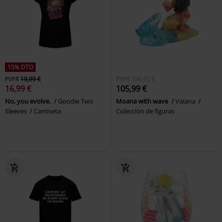
15% DTO
PVPR
19,99 €
PVPR
106,95 €
16,99 €
105,99 €
No, you evolve.
Goodie Two
Moana with wave
Vaiana
Sleeves
Camiseta
Colección de figuras