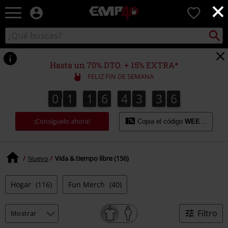
×
EMP
0
-
Música,
Buscar
Buscar
Películas,
en
TV
el
&
catálogo
Hasta un 70% DTO. + 15% EXTRA*
Gaming
FELIZ FIN DE SEMANA
Merch
-
0
1
1
6
4
3
3
5
0
1
1
6
4
3
3
4
3
5
3
6
4
Ropa
Alternativa
¡Consíguelo ahora!
Copia el código
WEEKEND
Nuevo
Vida & tiempo libre (156)
Hogar
(116)
Fun Merch
(40)
Filtro