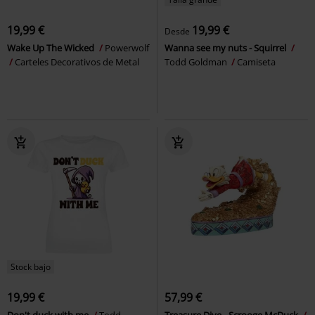
19,99 €
19,99 €
Desde
Wake Up The Wicked
Powerwolf
Wanna see my nuts - Squirrel
Carteles Decorativos de Metal
Todd Goldman
Camiseta
Stock bajo
19,99 €
57,99 €
Don't duck with me
Todd
Treasure Dive - Scrooge McDuck