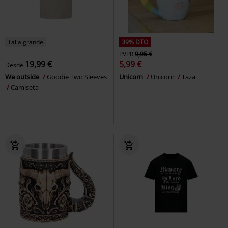
Talla grande
39% DTO
PVPR
9,95 €
19,99 €
5,99 €
Desde
We outside
Goodie Two Sleeves
Unicorn
Unicorn
Taza
Camiseta