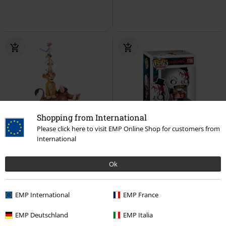
Shopping from International
Please click here to visit EMP Online Shop for customers from
International
PVPR
81,95 €
80,99 €
18,99 €
Ok
Balance of Nature
El Rey León
Art The Clown Vinyl Figurine 1796
Estatua
Terrifier
¡Funko Pop!
EMP International
EMP France
EMP Deutschland
EMP Italia