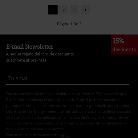
1
2
3
Página 1 De 3
15%
E-mail Newsletter
descuento
¡Cheque regalo del 15% de descuento,
suscríbete ahora!
Más
Doy mi consentimiento para recibir la newsletter de EMP y acepto que
E.M.P. Merchandising Handelsgesellschaft mbH procese mis datos
personales con el fin de informarme de manera personalizada y regular
sobre su oferta. El tratamiento de mis datos personales se llevará a cabo
de acuerdo con lo establecido en la
Política de Privacidad
. Puedo retirar
mi consentimiento en cualquier momento haciendo clic en el enlace de
baja presente en cada newsletter.
Darme de baja de la newsletter
aquí
.