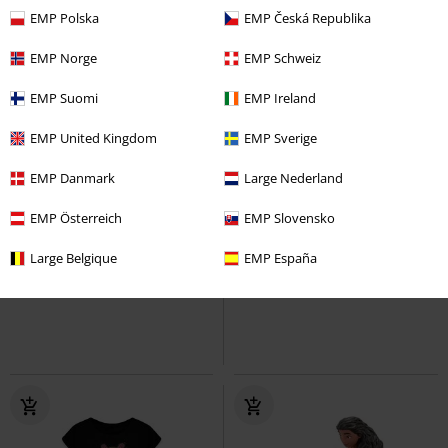
EMP Polska
EMP Česká Republika
EMP Norge
EMP Schweiz
EMP Suomi
EMP Ireland
EMP United Kingdom
EMP Sverige
EMP Danmark
Large Nederland
EMP Österreich
EMP Slovensko
19,99 €
19,99 €
Large Belgique
EMP España
Snoopy und Woodstock
Trippy Cat
Goodie Two Sleeves
Peanuts
Peluche
Camiseta