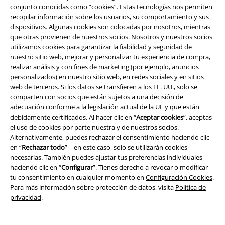
conjunto conocidas como “cookies”. Estas tecnologías nos permiten
Concursos
recopilar información sobre los usuarios, su comportamiento y sus
dispositivos. Algunas cookies son colocadas por nosotros, mientras
Cheques Regalo
que otras provienen de nuestros socios. Nosotros y nuestros socios
utilizamos cookies para garantizar la fiabilidad y seguridad de
Descuento para estudiantes
nuestro sitio web, mejorar y personalizar tu experiencia de compra,
realizar análisis y con fines de marketing (por ejemplo, anuncios
EMP Backstage Club
personalizados) en nuestro sitio web, en redes sociales y en sitios
web de terceros. Si los datos se transfieren a los EE. UU., solo se
comparten con socios que están sujetos a una decisión de
adecuación conforme a la legislación actual de la UE y que están
debidamente certificados. Al hacer clic en “
Aceptar cookies
”, aceptas
Sobre EMP
el uso de cookies por parte nuestra y de nuestros socios.
Alternativamente, puedes rechazar el consentimiento haciendo clic
EMP Eventos
en “
Rechazar todo
”—en este caso, solo se utilizarán cookies
necesarias. También puedes ajustar tus preferencias individuales
Programa de Afiliados
haciendo clic en “
Configurar
”. Tienes derecho a revocar o modificar
tu consentimiento en cualquier momento en
Configuración Cookies
.
Sostenibilidad
Para más información sobre protección de datos, visita
Política de
privacidad
.