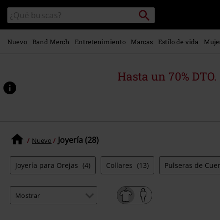
Ir al
Buscar
Buscar
contenido
en
principal
el
catálogo
Nuevo
Band Merch
Entretenimiento
Marcas
Estilo de vida
Muje
Hasta un 70% DTO.
Joyería (28)
Nuevo
Joyería para Orejas
(4)
Collares
(13)
Pulseras de Cue