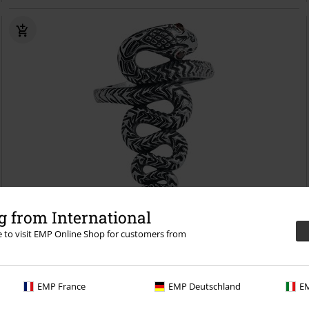
 from International
re to visit EMP Online Shop for customers from
15,90 €
Große Schlange
etNox
Anillo
EMP France
EMP Deutschland
EM