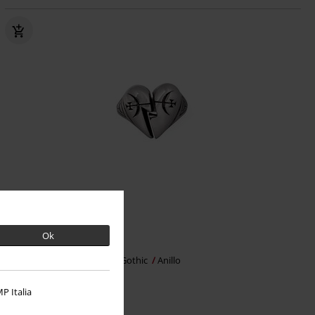
Ok
29,99 €
Broken Promise
Alchemy Gothic
Anillo
P Italia