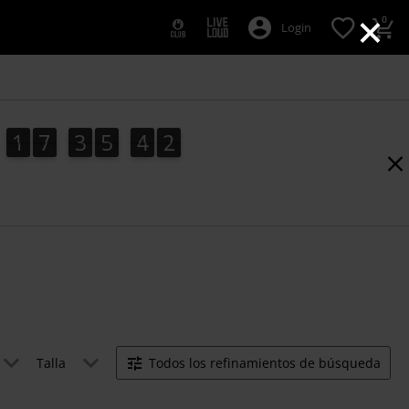
×
0
Login
1
7
3
5
4
1
1
7
3
5
4
0
1
0
2
Talla
Todos los refinamientos de búsqueda