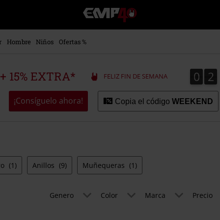
EMP
-
Música,
Películas,
r
Hombre
Niños
Ofertas %
TV
&
Gaming
0
2
0
2
 + 15% EXTRA*
FELIZ FIN DE SEMANA
Merch
-
Ropa
¡Consíguelo ahora!
Copia el código
WEEKEND
Alternativa
ro
(1)
Anillos
(9)
Muñequeras
(1)
Genero
Color
Marca
Precio