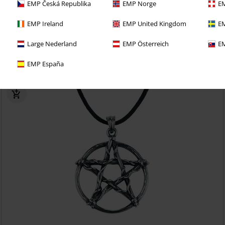
EMP Česká Republika
EMP Norge
EM
EMP Ireland
EMP United Kingdom
EM
richo con una prueba de 30 días de nuestro BACKSTAGE
Large Nederland
EMP Österreich
EM
EMP España