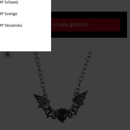
P Schweiz
P Sverige
¡Activa tu prueba gratuita!
P Slovensko