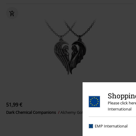
Shopping
Please click he
51,99 €
International
Dark Chemical Companions
Alchemy Gothic
Collar
EMP International