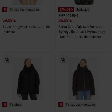
%
Partes desmontables
27% DTO
Exclusivo
PVPR
119,99 €
69,99 €
86,99 €
Bobie
Ragwear
Chaqueta de
Parka Camuflaje con Forro de
Invierno
Borreguillo
Black Premium by
EMP
Chaqueta de Invierno
%
Parches
%
Partes desmontables