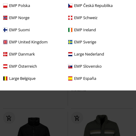
EMP Polska
EMP Česká Republika
EMP Norge
EMP Schweiz
EMP Suomi
EMP Ireland
EMP United Kingdom
EMP Sverige
EMP Danmark
Large Nederland
%
Exclusivo
55% DTO
PVPR
69,99 €
EMP Österreich
EMP Slovensko
80,99 €
30,99 €
Luca Girls Parka
Brandit
NMTenna L/S Short Jacket NOOS
Large Belgique
EMP España
Chaqueta de Invierno
Noisy May
Chaqueta de
Invierno