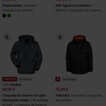
Respite Jacket
Brandit
EMP Signature Collection
Chaqueta de Invierno
Slipknot
Chaqueta de Invierno
39% DTO
Exclusivo
%
Stock bajo
PVPR
139,99 €
84,99 €
75,99 €
Chaqueta de invierno con gran
INRambla
Indicode
Chaqueta
estampado trasero
Rock Rebel
de Invierno
by EMP
Chaqueta de Invierno