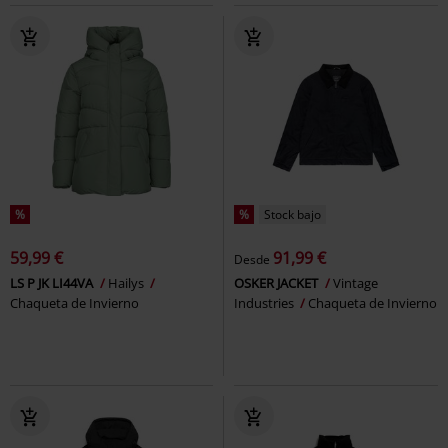
%
%
Stock bajo
59,99 €
91,99 €
Desde
LS P JK LI44VA
Hailys
OSKER JACKET
Vintage
Chaqueta de Invierno
Industries
Chaqueta de Invierno