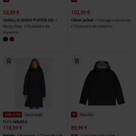
53,99 €
102,99 €
NMALLIE SHINY PUFFER DD
Oliver Jacket
Vintage Industries
Noisy May
Chaqueta de
Chaqueta de Invierno
Invierno
30% DTO
Stock bajo
%
Parches
PVPR
169,99 €
118,99 €
89,99 €
Rebela
Ragwear
Chaqueta de
Kirk
Vintage Industries