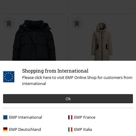
Shopping from International
%
Stock bajo
%
Stock bajo
Please click here to visit EMP Online Shop for customers from
International
53,99 €
140,99 €
LS P JK AM44IA
Hailys
ARIBAY6
Khujo
Chaqueta de
Ok
Chaqueta de Invierno
Invierno
EMP International
EMP France
EMP Deutschland
EMP Italia