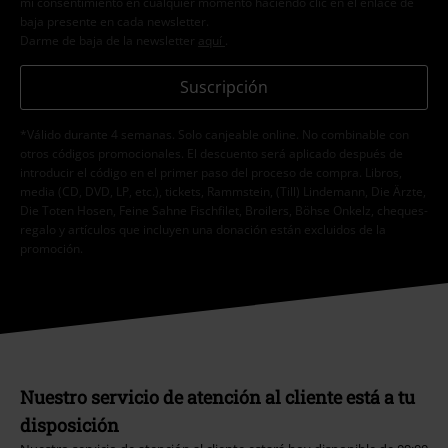
mi consentimiento en cualquier momento haciendo clic en el enlace de
baja presente en cada newsletter.
Darme de baja de la newsletter
aquí
.
Suscripción
*Válido durante 4 semanas. Solo canjeable online. No combinable con
otros códigos promocionales. El descuento será aplicado después de
introducir el código en el primer paso del proceso de compra. Libros,
media (CD, DVD, LP, etc.), tickets, Rammstein, (Till) Lindemann, Die Ärzte,
Die Toten Hosen, Feine Sahne Fischfilet, Broilers, Böhse Onkelz, cheques-
regalo y artículos que incluyen una donación están excluidos de la
promoción.
Nuestro servicio de atención al cliente está a tu
disposición