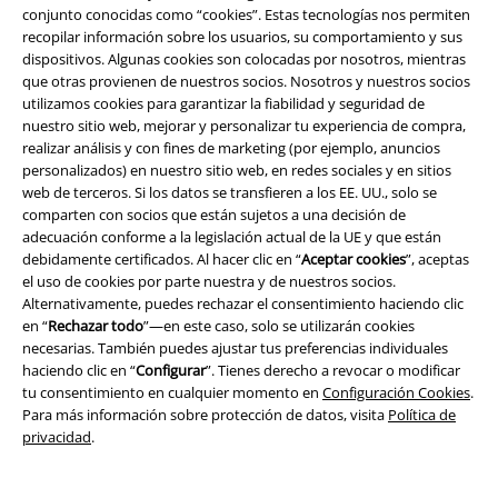
conjunto conocidas como “cookies”. Estas tecnologías nos permiten
Descuentos para ti
recopilar información sobre los usuarios, su comportamiento y sus
dispositivos. Algunas cookies son colocadas por nosotros, mientras
que otras provienen de nuestros socios. Nosotros y nuestros socios
Concursos
utilizamos cookies para garantizar la fiabilidad y seguridad de
nuestro sitio web, mejorar y personalizar tu experiencia de compra,
Cheques Regalo
realizar análisis y con fines de marketing (por ejemplo, anuncios
personalizados) en nuestro sitio web, en redes sociales y en sitios
Descuento para estudiantes
web de terceros. Si los datos se transfieren a los EE. UU., solo se
comparten con socios que están sujetos a una decisión de
EMP Backstage Club
adecuación conforme a la legislación actual de la UE y que están
debidamente certificados. Al hacer clic en “
Aceptar cookies
”, aceptas
el uso de cookies por parte nuestra y de nuestros socios.
Alternativamente, puedes rechazar el consentimiento haciendo clic
Sobre EMP
en “
Rechazar todo
”—en este caso, solo se utilizarán cookies
necesarias. También puedes ajustar tus preferencias individuales
EMP Eventos
haciendo clic en “
Configurar
”. Tienes derecho a revocar o modificar
tu consentimiento en cualquier momento en
Configuración Cookies
.
Programa de Afiliados
Para más información sobre protección de datos, visita
Política de
privacidad
.
Sostenibilidad