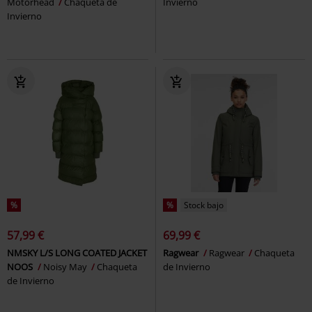
Motörhead
Chaqueta de
Invierno
Invierno
%
%
Stock bajo
57,99 €
69,99 €
NMSKY L/S LONG COATED JACKET
Ragwear
Ragwear
Chaqueta
NOOS
Noisy May
Chaqueta
de Invierno
de Invierno