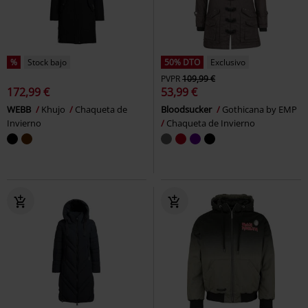
%
Stock bajo
50% DTO
Exclusivo
PVPR
109,99 €
172,99 €
53,99 €
WEBB
Khujo
Chaqueta de
Bloodsucker
Gothicana by EMP
Invierno
Chaqueta de Invierno