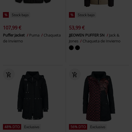
%
Stock bajo
%
Stock bajo
107,99 €
53,99 €
Puffer Jacket
Puma
Chaqueta
JJEOWEN PUFFER SN
Jack &
de Invierno
Jones
Chaqueta de Invierno
48% DTO
Exclusivo
56% DTO
Exclusivo