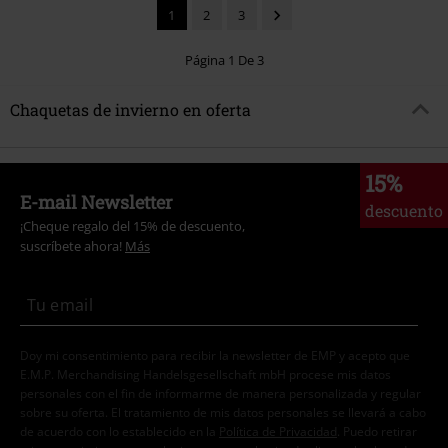
1
2
3
Página 1 De 3
Chaquetas de invierno en oferta
15%
E-mail Newsletter
descuento
¡Cheque regalo del 15% de descuento,
suscríbete ahora!
Más
Doy mi consentimiento para recibir la newsletter de EMP y acepto que
E.M.P. Merchandising Handelsgesellschaft mbH procese mis datos
personales con el fin de informarme de manera personalizada y regular
sobre su oferta. El tratamiento de mis datos personales se llevará a cabo
de acuerdo con lo establecido en la
Política de Privacidad
. Puedo retirar