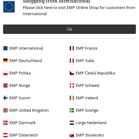
Shopping from International
que no sea Gildan. Nunca queda bien, si eliges la talla que te
Please click here to visit EMP Online Shop for customers from
corresponde siempre quedan largas
International
Ok
Calidad
4
Diseño
EMP International
EMP France
5
Ajuste
EMP Deutschland
EMP Italia
1
Anchura
EMP Polska
EMP Česká Republika
Demasiado estrecho
Perfecto
Demasiado ancho
Longitud
EMP Norge
EMP Schweiz
Demasiado corto
Perfecto
Demasiado largo
EMP Suomi
EMP Ireland
Reseña verificada
EMP United Kingdom
EMP Sverige
¿Te ha sido útil esta opinión?
EMP Danmark
Large Nederland
EMP Österreich
EMP Slovensko