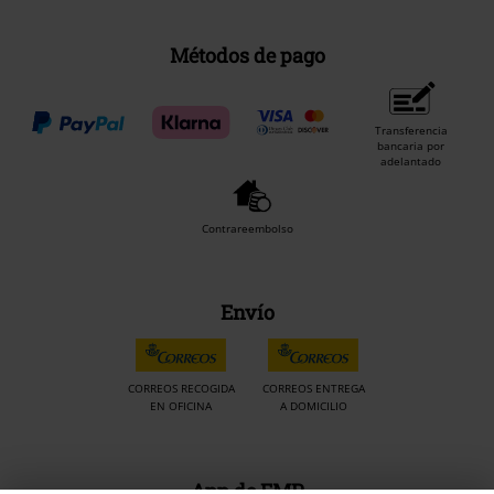
Métodos de pago
Transferencia
bancaria por
adelantado
Contrareembolso
Envío
CORREOS RECOGIDA
CORREOS ENTREGA
EN OFICINA
A DOMICILIO
App de EMP