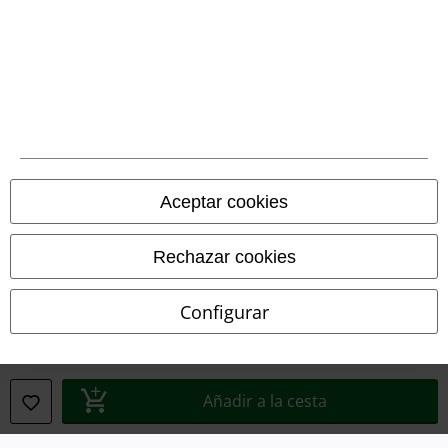
Legal
Términos y Condiciones
Aceptar cookies
Aviso Legal
Rechazar cookies
Ley protección de datos
Configurar
Eliminación de residuos y protección del medioambiente
Declaración de Conformidad
Añadir a la cesta
Información sobre accesibilidad