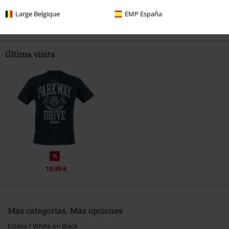
Comentario
Large Belgique
EMP España
Última visita
Enviar comentario
%
19,99 €
Más categorías. Más opciones
Estilos
White on Black