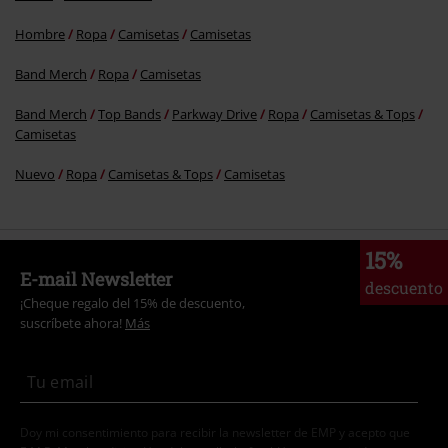
Hombre
Ropa
Camisetas
Camisetas
Band Merch
Ropa
Camisetas
Band Merch
Top Bands
Parkway Drive
Ropa
Camisetas & Tops
Camisetas
Nuevo
Ropa
Camisetas & Tops
Camisetas
15%
E-mail Newsletter
descuento
¡Cheque regalo del 15% de descuento,
suscríbete ahora!
Más
Doy mi consentimiento para recibir la newsletter de EMP y acepto que