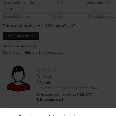
Demasiado estrecho
Perfecto
Demasiado ancho
Longitud
Demasiado corto
Perfecto
Demasiado largo
Dinos qué opinas de "20 Years Crest".
Escribe una reseña
How do reviews work?
Ordenar por
Fecha
Sirvió de ayuda
Carlos L.
2 Reseñas
Publicado: domingo, 15 diciembre, 2024
Tú estatura en metros (ej. 1,82): 1,77
Talla comprada: S
Mal tallaje, como todas sus camisetas
Como siempre, deberían cambiar a otro proveedor de camisetas