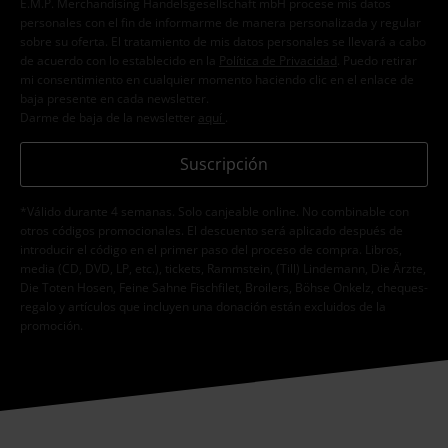
E.M.P. Merchandising Handelsgesellschaft mbH procese mis datos
personales con el fin de informarme de manera personalizada y regular
sobre su oferta. El tratamiento de mis datos personales se llevará a cabo
de acuerdo con lo establecido en la
Política de Privacidad
. Puedo retirar
mi consentimiento en cualquier momento haciendo clic en el enlace de
baja presente en cada newsletter.
Darme de baja de la newsletter
aquí
.
Suscripción
*Válido durante 4 semanas. Solo canjeable online. No combinable con
otros códigos promocionales. El descuento será aplicado después de
introducir el código en el primer paso del proceso de compra. Libros,
media (CD, DVD, LP, etc.), tickets, Rammstein, (Till) Lindemann, Die Ärzte,
Die Toten Hosen, Feine Sahne Fischfilet, Broilers, Böhse Onkelz, cheques-
regalo y artículos que incluyen una donación están excluidos de la
promoción.