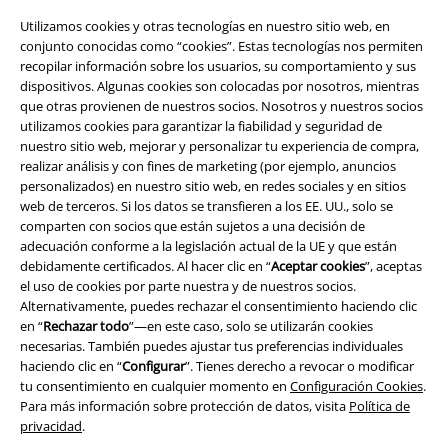
¡Descarga la nueva App EMP totalmente GRATIS y disfruta de todas
Utilizamos cookies y otras tecnologías en nuestro sitio web, en
sus nuevas funciones y ventajas!
conjunto conocidas como “cookies”. Estas tecnologías nos permiten
recopilar información sobre los usuarios, su comportamiento y sus
dispositivos. Algunas cookies son colocadas por nosotros, mientras
que otras provienen de nuestros socios. Nosotros y nuestros socios
utilizamos cookies para garantizar la fiabilidad y seguridad de
nuestro sitio web, mejorar y personalizar tu experiencia de compra,
A Warner Music Group Company
realizar análisis y con fines de marketing (por ejemplo, anuncios
personalizados) en nuestro sitio web, en redes sociales y en sitios
web de terceros. Si los datos se transfieren a los EE. UU., solo se
comparten con socios que están sujetos a una decisión de
adecuación conforme a la legislación actual de la UE y que están
debidamente certificados. Al hacer clic en “
Aceptar cookies
”, aceptas
el uso de cookies por parte nuestra y de nuestros socios.
Seguridad
Alternativamente, puedes rechazar el consentimiento haciendo clic
en “
Rechazar todo
”—en este caso, solo se utilizarán cookies
necesarias. También puedes ajustar tus preferencias individuales
haciendo clic en “
Configurar
”. Tienes derecho a revocar o modificar
tu consentimiento en cualquier momento en
Configuración Cookies
.
Para más información sobre protección de datos, visita
Política de
privacidad
.