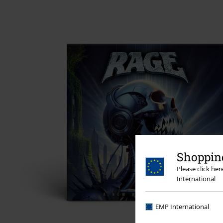
Shopping
Please click he
International
EMP International