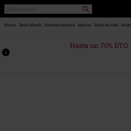
Ir al
Buscar
Buscar
contenido
en
principal
el
catálogo
Nuevo
Band Merch
Entretenimiento
Marcas
Estilo de vida
Muje
Hasta un 70% DTO.
https://www.emp-
online.es/p/a-
new-
world-
rising/590437St.html