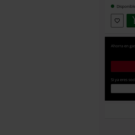
Disponibl
Ahorra en gas
Si ya eres soc