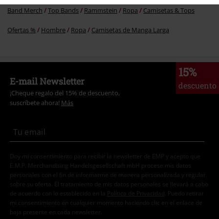
Band Merch
Top Bands
Rammstein
Ropa
Camisetas & Tops
Ofertas %
Hombre
Ropa
Camisetas de Manga Larga
15%
E-mail Newsletter
descuento
¡Cheque regalo del 15% de descuento,
suscríbete ahora!
Más
Doy mi consentimiento para recibir la newsletter de EMP y acepto que
E.M.P. Merchandising Handelsgesellschaft mbH procese mis datos
personales con el fin de informarme de manera personalizada y regular
sobre su oferta. El tratamiento de mis datos personales se llevará a cabo
de acuerdo con lo establecido en la
Política de Privacidad
. Puedo retirar
mi consentimiento en cualquier momento haciendo clic en el enlace de
baja presente en cada newsletter.