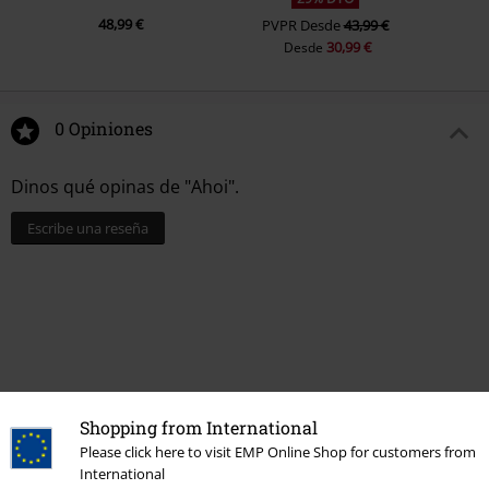
48,99 €
PVPR
Desde
43,99 €
30,99 €
Desde
0 Opiniones
Dinos qué opinas de "Ahoi".
Escribe una reseña
Shopping from International
Please click here to visit EMP Online Shop for customers from
International