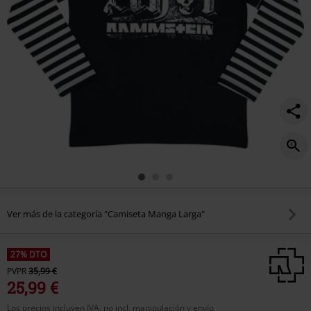
Ver más de la categoría "Camiseta Manga Larga"
27% DTO
PVPR
35,99 €
25,99 €
Los precios incluyen IVA, no incl. manipulación y envío