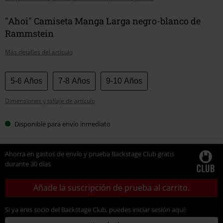
"Ahoi" Camiseta Manga Larga negro-blanco de
Rammstein
Más detalles del artículo
Elige
5-6 Años
7-8 Años
9-10 Años
tu
Dimensiones y tallaje de artículo
talla
Disponible para envío inmediato
Ahorra en gastos de envío y prueba Backstage Club gratis
durante 30 días
Añade la suscripción de prueba al carrito.
Si ya eres socio del Backstage Club, puedes iniciar sesión aquí: