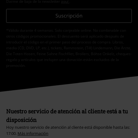
Darme de baja de la newsletter
aquí
.
Suscripción
*Válido durante 4 semanas. Solo canjeable online. No combinable con
otros códigos promocionales. El descuento será aplicado después de
introducir el código en el primer paso del proceso de compra. Libros,
media (CD, DVD, LP, etc.), tickets, Rammstein, (Till) Lindemann, Die Ärzte,
Die Toten Hosen, Feine Sahne Fischfilet, Broilers, Böhse Onkelz, cheques-
regalo y artículos que incluyen una donación están excluidos de la
promoción.
Nuestro servicio de atención al cliente está a tu
disposición
Hoy nuestro servicio de atención al cliente está disponible hasta las:
17:00.
Más información