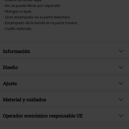
- No se puede llevar por separado
- Mangas a rayas
- Gran estampado en la parte delantera
- Estampado de la banda en la parte trasera
- Cuello redondo
Información
Artículo no.
572453
Diseño
Título
Ahoi
Tipo de producto
Camiseta Manga Larga
Género Musical
Ajuste
Industrial
Patrón
A rayas, Liso
tema producto
Merch Bandas, Bandas, Regalos
Forma/Tops
Regular
Estampada
Material y cuidados
si
Licencia
licencia oficial del producto
Características especiales
Look doble capa (no se pueden
Estilo Estampado
Serigrafía
Banda
Rammstein
llevar por separado)
Material Externo
100% algodón
Operador económico responsable UE
Detalles
Estampado delantero, Espalda
Fecha de lanzamiento
5/13/25
Largo (de la ropa)
Normal
Instrucciones de cuidado
Lavado a Máquina
Forma Escote
Cuello Redondo
Rammstein Merchandising OHG
Sexo
Niños