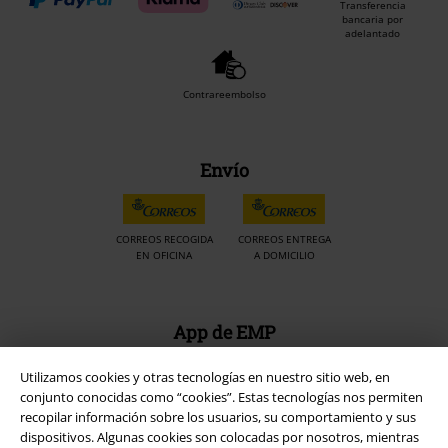
Transferencia
bancaria por
adelantado
Contrareembolso
Envío
CORREOS RECOGIDA
CORREOS ENTREGA
EN OFICINA
A DOMICILIO
App de EMP
¡Descarga la nueva App EMP totalmente GRATIS y disfruta de todas
sus nuevas funciones y ventajas!
Utilizamos cookies y otras tecnologías en nuestro sitio web, en
conjunto conocidas como “cookies”. Estas tecnologías nos permiten
recopilar información sobre los usuarios, su comportamiento y sus
dispositivos. Algunas cookies son colocadas por nosotros, mientras