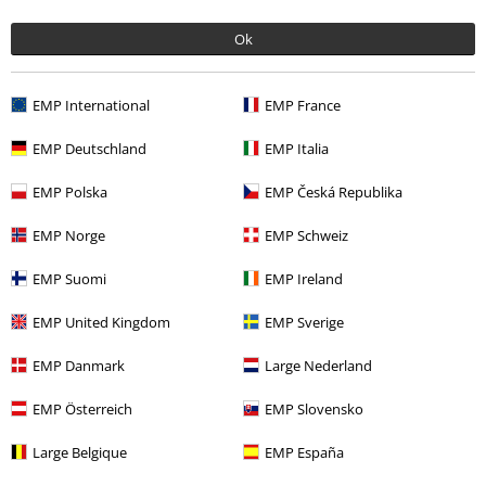
Última visita
Ok
EMP International
EMP France
EMP Deutschland
EMP Italia
EMP Polska
EMP Česká Republika
27% DTO
EMP Norge
EMP Schweiz
PVPR
35,99 €
25,99 €
EMP Suomi
EMP Ireland
EMP United Kingdom
EMP Sverige
Más categorías. Más opciones
EMP Danmark
Large Nederland
Ropa & accesorios
Tops
Camisas de manga larga
EMP Österreich
EMP Slovensko
Estilos
Ideas de regalo
Niños
Large Belgique
EMP España
Estilos
Ideas de regalo
Fans de música