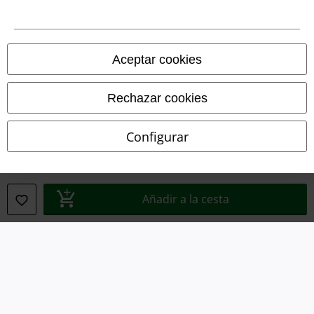
Legal
Términos y Condiciones
Aceptar cookies
Aviso Legal
Rechazar cookies
Ley protección de datos
Configurar
Eliminación de residuos y protección del medioambiente
Declaración de Conformidad
Añadir a la cesta
Información sobre accesibilidad
Configuración Cookies
Cancelar pedido
Todos los precios incluyen el IVA pero no los
gastos de transporte