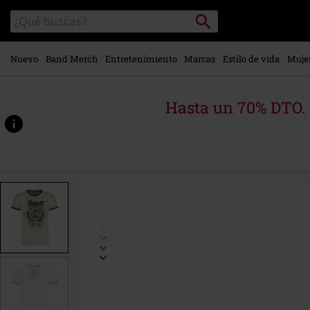
Ir al
Buscar
Buscar
contenido
en
principal
el
catálogo
Nuevo
Band Merch
Entretenimiento
Marcas
Estilo de vida
Muje
Hasta un 70% DTO.
https://www.emp-
online.es/p/all-
hope-
is-
gone/599235.html