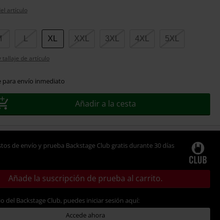
el artículo
M
L
XL
XXL
3XL
4XL
5XL
tallaje de artículo
e para envío inmediato
Añadir a la cesta
tos de envío y prueba Backstage Club gratis durante 30 días
Añade la suscripción de prueba al carrito.
io del Backstage Club, puedes iniciar sesión aquí:
Accede ahora