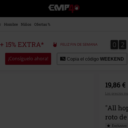
EMP
-
Música,
Películas,
r
Hombre
Niños
Ofertas %
TV
&
Gaming
0
2
0
2
 + 15% EXTRA*
FELIZ FIN DE SEMANA
Merch
-
Ropa
¡Consíguelo ahora!
Copia el código
WEEKEND
Alternativa
19,86 €
Los precios in
"All ho
roto de
Exclusivo