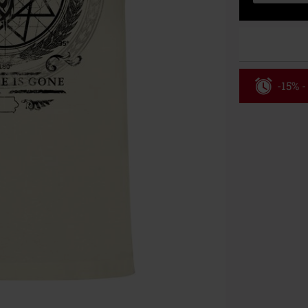
-15% -
Código
Válido hasta 8
Solo online. P
Tras introduci
No acumulable
descuento: lib
Onkelz, Broile
que incluyan 