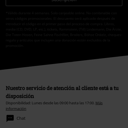
*Válido durante 4 semanas. Solo canjeable online. No combinable con
otros códigos promocionales. El descuento será aplicado después de
introducir el código en el primer paso del proceso de compra. Libros,
media (CD, DVD, LP, etc.), tickets, Rammstein, (Till) Lindemann, Die Ärzte,
Die Toten Hosen, Feine Sahne Fischfilet, Broilers, Böhse Onkelz, cheques-
regalo y artículos que incluyen una donación están excluidos de la
promoción.
Nuestro servicio de atención al cliente está a tu
disposición
Disponibilidad: Lunes desde las 09:00 hasta las 17:00.
Más
información
Chat