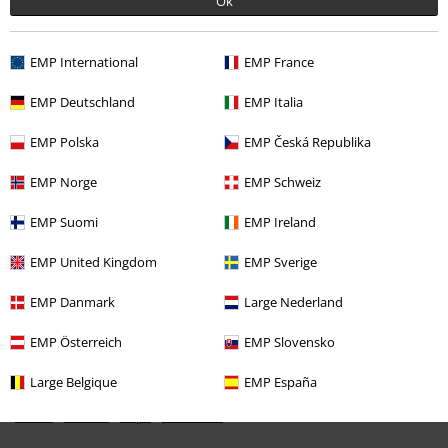
Ok
EMP International
EMP France
EMP Deutschland
EMP Italia
EMP Polska
EMP Česká Republika
%
EMP Norge
EMP Schweiz
32,99 €
EMP Suomi
EMP Ireland
EMP United Kingdom
EMP Sverige
Más categorías. Más opciones
Tallas Grandes
Ropa de Hombre
Camisas de Manga Larga
EMP Danmark
Large Nederland
Ropa
Camisetas & Tops
Camisetas
EMP Österreich
EMP Slovensko
Ropa & accesorios
Tops
Camisetas
Large Belgique
EMP España
Estilos
Motero
Ropa
Camisetas