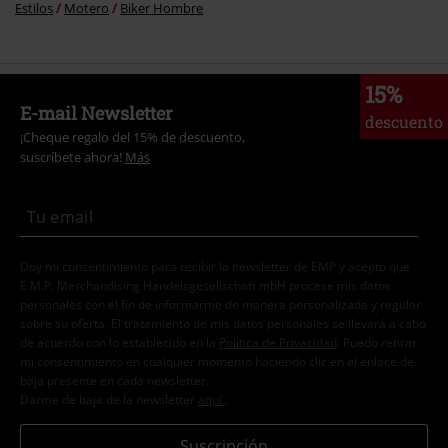
Estilos
Motero
Biker Hombre
15%
E-mail Newsletter
descuento
¡Cheque regalo del 15% de descuento,
suscríbete ahora!
Más
Doy mi consentimiento para recibir la newsletter de EMP y acepto que
E.M.P. Merchandising Handelsgesellschaft mbH procese mis datos
personales con el fin de informarme de manera personalizada y regular
sobre su oferta. El tratamiento de mis datos personales se llevará a cabo
de acuerdo con lo establecido en la
Política de Privacidad
. Puedo retirar
mi consentimiento en cualquier momento haciendo clic en el enlace de
baja presente en cada newsletter.
Darme de baja de la newsletter
aquí
.
Suscripción