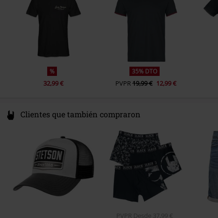
%
35% DTO
32,99 €
PVPR
19,99 €
12,99 €
Clientes que también compraron
PVPR
Desde
37,99 €