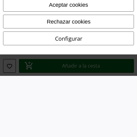
Aceptar cookies
Términos y Condiciones
Aviso Legal
Rechazar cookies
Ley protección de datos
Configurar
Eliminación de residuos y protección del medioambiente
Declaración de Conformidad
Añadir a la cesta
Información sobre accesibilidad
Configuración Cookies
Cancelar pedido
Todos los precios incluyen el IVA pero no los
gastos de transporte
© 1986-2026 E.M.P. Merchandising HGmbH