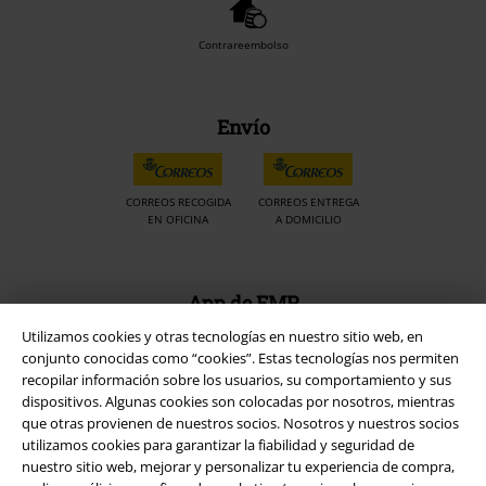
Contrareembolso
Envío
CORREOS RECOGIDA
CORREOS ENTREGA
EN OFICINA
A DOMICILIO
App de EMP
¡Descarga la nueva App EMP totalmente GRATIS y disfruta de todas
Utilizamos cookies y otras tecnologías en nuestro sitio web, en
sus nuevas funciones y ventajas!
conjunto conocidas como “cookies”. Estas tecnologías nos permiten
recopilar información sobre los usuarios, su comportamiento y sus
dispositivos. Algunas cookies son colocadas por nosotros, mientras
que otras provienen de nuestros socios. Nosotros y nuestros socios
utilizamos cookies para garantizar la fiabilidad y seguridad de
nuestro sitio web, mejorar y personalizar tu experiencia de compra,