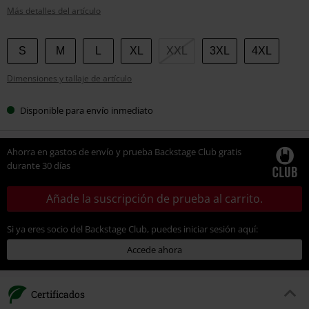
Más detalles del artículo
Elige
S
M
L
XL
XXL
3XL
4XL
tu
Dimensiones y tallaje de artículo
talla
Disponible para envío inmediato
Ahorra en gastos de envío y prueba Backstage Club gratis
durante 30 días
Añade la suscripción de prueba al carrito.
Si ya eres socio del Backstage Club, puedes iniciar sesión aquí:
Accede ahora
Certificados