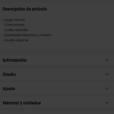
Descripción de artículo
- Largo normal
- Corte normal
- Cuello redondo
- Estampado delantero y trasero
- Lavado especial
Información
Artículo no.
581061
Diseño
Título
Animals
Tipo de producto
Camiseta
Género Musical
Ajuste
Progressive Rock
Patrón
Liso
Exclusivo
Si
Forma/Tops
Regular
Lavado
Material y cuidados
Lavado Oil
tema producto
Merch Bandas, Bandas
Largo (de la ropa)
Normal
Estampada
si
Firma
no