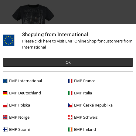
Shopping from International
Please click here to visit EMP Online Shop for customers from
International
Ok
26,99 €
Desde
EMP International
EMP France
Más categorías. Más opciones
EMP Deutschland
EMP Italia
Band Merch
Top Bands
Pink Floyd
Ropa
EMP Polska
EMP Česká Republika
Nuevo
Ropa
Camisetas & Tops
Camisetas
EMP Norge
EMP Schweiz
Ropa
Camisetas & Tops
Camisetas
EMP Suomi
EMP Ireland
Tallas Grandes
Camisetas & Tops
Camisetas