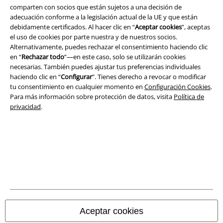
Legal
comparten con socios que están sujetos a una decisión de
adecuación conforme a la legislación actual de la UE y que están
Términos y Condiciones
debidamente certificados. Al hacer clic en “
Aceptar cookies
”, aceptas
el uso de cookies por parte nuestra y de nuestros socios.
Aviso Legal
Alternativamente, puedes rechazar el consentimiento haciendo clic
en “
Rechazar todo
”—en este caso, solo se utilizarán cookies
Ley protección de datos
necesarias. También puedes ajustar tus preferencias individuales
haciendo clic en “
Configurar
”. Tienes derecho a revocar o modificar
tu consentimiento en cualquier momento en
Configuración Cookies
.
Eliminación de residuos y protección del medioambiente
Para más información sobre protección de datos, visita
Política de
privacidad
.
Declaración de Conformidad
Información sobre accesibilidad
Configuración Cookies
Cancelar pedido
Todos los precios incluyen el IVA pero no los
gastos de transporte
Aceptar cookies
© 1986-2026 E.M.P. Merchandising HGmbH