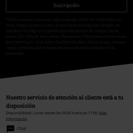
Suscripción
*Válido durante 4 semanas. Solo canjeable online. No combinable con
otros códigos promocionales. El descuento será aplicado después de
introducir el código en el primer paso del proceso de compra. Libros,
media (CD, DVD, LP, etc.), tickets, Rammstein, (Till) Lindemann, Die Ärzte,
Die Toten Hosen, Feine Sahne Fischfilet, Broilers, Böhse Onkelz, cheques-
regalo y artículos que incluyen una donación están excluidos de la
promoción.
Nuestro servicio de atención al cliente está a tu
disposición
Disponibilidad: Lunes desde las 09:00 hasta las 17:00.
Más
información
Chat