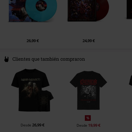
4.
Necromancer (Re-Recorded)
5.
Warriors Of Death (Re-Recorded)
6.
Sexta Feira 13 (Re-Recorded)
26,99 €
24,99 €
Clientes que también compraron
%
26,99 €
Desde
19,99 €
Desde