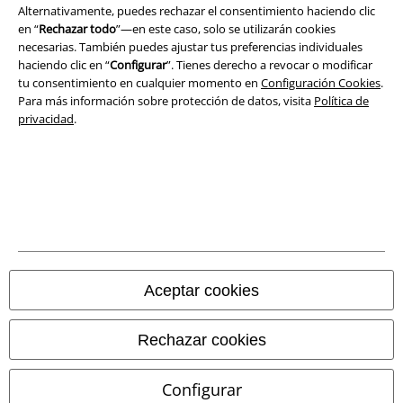
Alternativamente, puedes rechazar el consentimiento haciendo clic
Ley protección de datos
en “
Rechazar todo
”—en este caso, solo se utilizarán cookies
necesarias. También puedes ajustar tus preferencias individuales
Eliminación de residuos y protección del medioambiente
haciendo clic en “
Configurar
”. Tienes derecho a revocar o modificar
tu consentimiento en cualquier momento en
Configuración Cookies
.
Declaración de Conformidad
Para más información sobre protección de datos, visita
Política de
privacidad
.
Información sobre accesibilidad
Configuración Cookies
Cancelar pedido
Todos los precios incluyen el IVA pero no los
gastos de transporte
© 1986-2026 E.M.P. Merchandising HGmbH
Aceptar cookies
Rechazar cookies
Tiendas EMP online
Configurar