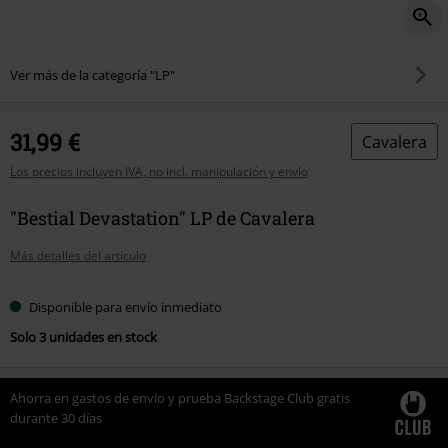
Ver más de la categoría "LP"
31,99 €
Cavalera
Los precios incluyen IVA, no incl. manipulación y envío
"Bestial Devastation" LP de Cavalera
Más detalles del artículo
Disponible para envío inmediato
Solo 3 unidades en stock
Ahorra en gastos de envío y prueba Backstage Club gratis
durante 30 días