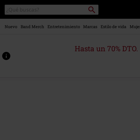
Ir al
Buscar
Buscar
contenido
en
principal
el
catálogo
Nuevo
Band Merch
Entretenimiento
Marcas
Estilo de vida
Muje
Hasta un 70% DTO.
https://www.emp-
online.es/p/black-
metal/583853St.html