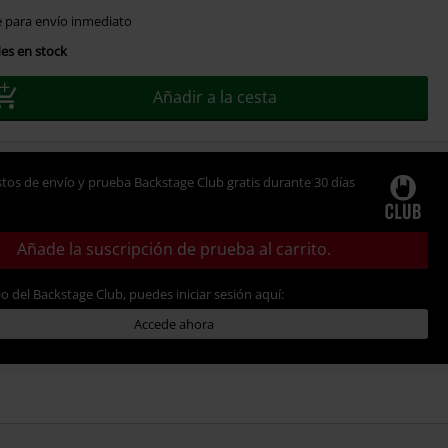
e para envío inmediato
es en stock
Añadir a la cesta
tos de envío y prueba Backstage Club gratis durante 30 días
Añade la suscripción de prueba al carrito.
io del Backstage Club, puedes iniciar sesión aquí:
Accede ahora