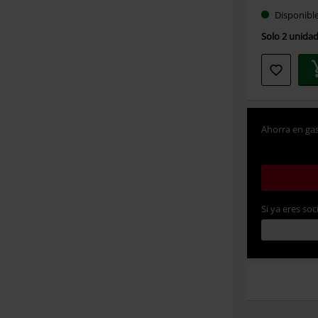
Disponibl
Solo 2 unidad
Ahorra en gas
Si ya eres soc