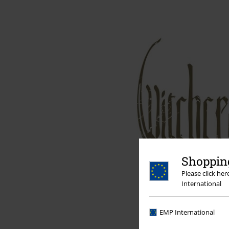
Shopping
Please click he
International
EMP International