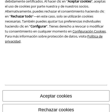
debidamente certificados. Al hacer clic en “
Aceptar cookies
”, aceptas
el uso de cookies por parte nuestra y de nuestros socios.
Aviso Legal
Alternativamente, puedes rechazar el consentimiento haciendo clic
en “
Rechazar todo
”—en este caso, solo se utilizarán cookies
Ley protección de datos
necesarias. También puedes ajustar tus preferencias individuales
haciendo clic en “
Configurar
”. Tienes derecho a revocar o modificar
tu consentimiento en cualquier momento en
Configuración Cookies
.
Eliminación de residuos y protección del medioambiente
Para más información sobre protección de datos, visita
Política de
privacidad
.
Declaración de Conformidad
Información sobre accesibilidad
Configuración Cookies
Cancelar pedido
Todos los precios incluyen el IVA pero no los
gastos de transporte
© 1986-2026 E.M.P. Merchandising HGmbH
Aceptar cookies
Rechazar cookies