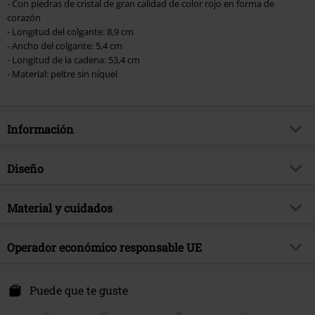
- Con piedras de cristal de gran calidad de color rojo en forma de
corazón
- Longitud del colgante: 8,9 cm
- Ancho del colgante: 5,4 cm
- Longitud de la cadena: 53,4 cm
- Material: peltre sin níquel
Información
Artículo no.
324263
Diseño
Título
Black Rosifix
Tipo de producto
Collar
Brand
Material y cuidados
Alchemy Gothic
Color
Plateado
tema producto
Look Gótico, Regalos
Material Externo
peltre
Operador económico responsable UE
Fecha de lanzamiento
3/1/21
Sexo
Mujer
Alchemy Carta LTD. C/O Outer Vision SI.
Avda Paisos Catalanes 168
Puede que te guste
17457 Riudellots de la Selva