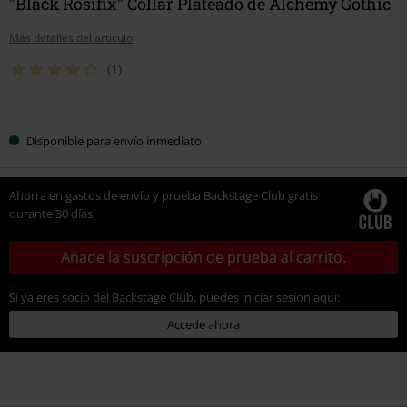
"Black Rosifix" Collar Plateado de Alchemy Gothic
Más detalles del artículo
(1)
Elige
Disponible para envío inmediato
tu
talla
Ahorra en gastos de envío y prueba Backstage Club gratis
durante 30 días
Añade la suscripción de prueba al carrito.
Si ya eres socio del Backstage Club, puedes iniciar sesión aquí:
Accede ahora