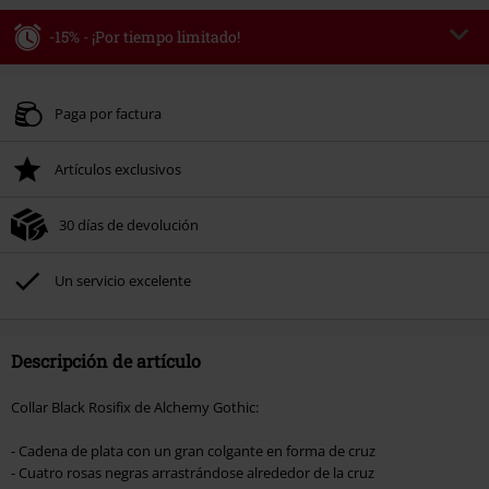
-15% - ¡Por tiempo limitado!
Código
WEEKEND
Copia el código
Válido hasta 8/9/26
Paga por factura
Solo online. Pedido mínimo 49,99 €.
Artículos exclusivos
Tras introducir el código, el descuento se deducirá automáticamente al final
del pedido.
30 días de devolución
No acumulable con otras promociones Códigos promocionales.. Quedan
excluidos de este descuento: libros, artículos multimedia, entradas,
Rammstein, (Till) Lindemann, Böhse Onkelz, Broilers, Die Ärzte, Die Toten
Un servicio excelente
Hosen, Metality, Funko Pop!, vales regalo y artículos que incluyan una
donación.
Descripción de artículo
Collar Black Rosifix de Alchemy Gothic:
- Cadena de plata con un gran colgante en forma de cruz
- Cuatro rosas negras arrastrándose alrededor de la cruz