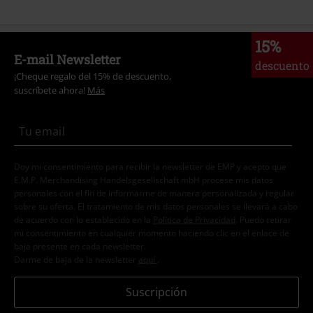
15%
E-mail Newsletter
descuento
¡Cheque regalo del 15% de descuento,
suscríbete ahora!
Más
Doy mi consentimiento para recibir la newsletter de EMP y acepto que
E.M.P. Merchandising Handelsgesellschaft mbH procese mis datos
personales con el fin de informarme de manera personalizada y regular
sobre su oferta. El tratamiento de mis datos personales se llevará a cabo
de acuerdo con lo establecido en la
Política de Privacidad
. Puedo retirar
mi consentimiento en cualquier momento haciendo clic en el enlace de
baja presente en cada newsletter.
Darme de baja de la newsletter
aquí
.
Suscripción