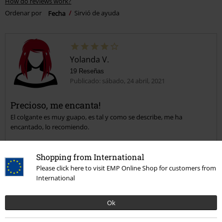
How do reviews work?
Ordenar por
Fecha
Sirvió de ayuda
Yolanda V.
19 Reseñas
Publicado: sábado, 24 abril, 2021
Precioso, me encanta!
El colgante es muy guapo, es tal y como se describe, me ha
encantado, lo recomiendo.
Shopping from International
Please click here to visit EMP Online Shop for customers from
Calidad
International
5
Diseño
Ok
5