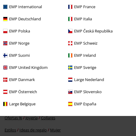
Reseña verificada
EMP International
EMP France
¿Te ha sido útil esta opinión?
EMP Deutschland
EMP Italia
EMP Polska
EMP Česká Republika
Comentario
EMP Norge
EMP Schweiz
EMP Suomi
EMP Ireland
EMP United Kingdom
EMP Sverige
Más categorías. Más opciones
EMP Danmark
Large Nederland
Ofertas %
Mujer
Joyería
EMP Österreich
EMP Slovensko
Accesorios
Joyería
Collares
Enviar comentario
Large Belgique
EMP España
Accesorios
Joyería
Joyería Mujer
Ofertas %
Joyería
Collares
Estilos
Ideas de regalo
Mujer