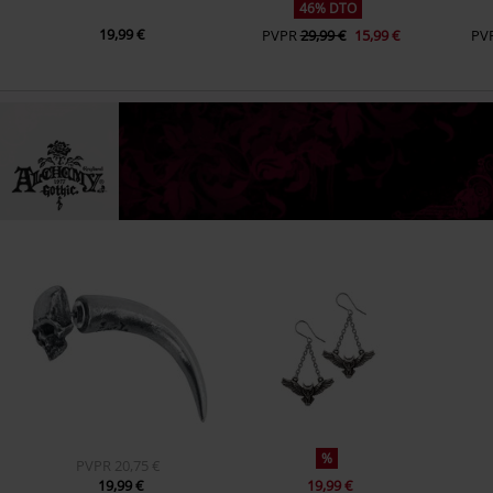
46% DTO
19,99 €
PVPR
29,99 €
15,99 €
PV
%
PVPR
20,75 €
19,99 €
19,99 €