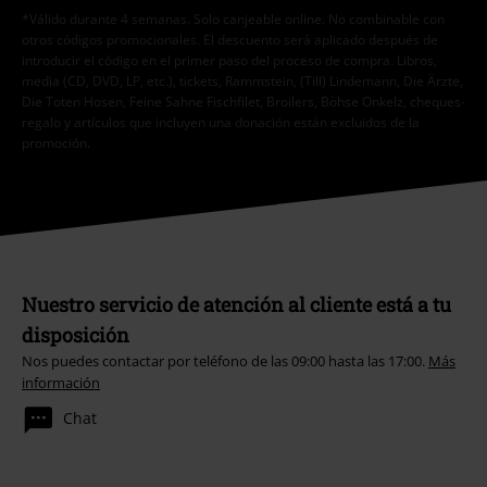
*Válido durante 4 semanas. Solo canjeable online. No combinable con
otros códigos promocionales. El descuento será aplicado después de
introducir el código en el primer paso del proceso de compra. Libros,
media (CD, DVD, LP, etc.), tickets, Rammstein, (Till) Lindemann, Die Ärzte,
Die Toten Hosen, Feine Sahne Fischfilet, Broilers, Böhse Onkelz, cheques-
regalo y artículos que incluyen una donación están excluidos de la
promoción.
Nuestro servicio de atención al cliente está a tu
disposición
Nos puedes contactar por teléfono de las 09:00 hasta las 17:00.
Más
información
Chat