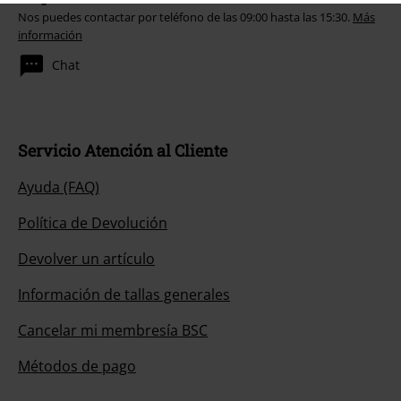
Nos puedes contactar por teléfono de las 09:00 hasta las 15:30.
Más
información
Chat
Servicio Atención al Cliente
Ayuda (FAQ)
Política de Devolución
Devolver un artículo
Información de tallas generales
Cancelar mi membresía BSC
Métodos de pago