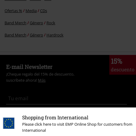
Ofertas %
Media
CDs
Band Merch
Género
Rock
Band Merch
Género
Hardrock
15%
E-mail Newsletter
descuento
¡Cheque regalo del 15% de descuento,
suscríbete ahora!
Más
Doy mi consentimiento para recibir la newsletter de EMP y acepto que
Shopping from International
E.M.P. Merchandising Handelsgesellschaft mbH procese mis datos
Please click here to visit EMP Online Shop for customers from
personales con el fin de informarme de manera personalizada y regular
International
sobre su oferta. El tratamiento de mis datos personales se llevará a cabo