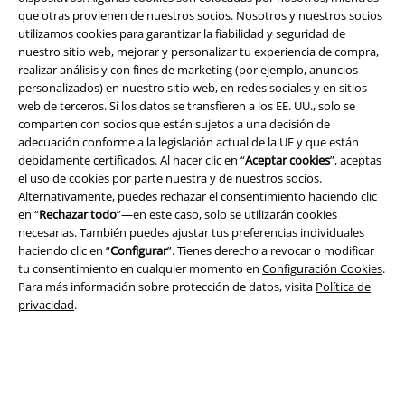
que otras provienen de nuestros socios. Nosotros y nuestros socios
utilizamos cookies para garantizar la fiabilidad y seguridad de
nuestro sitio web, mejorar y personalizar tu experiencia de compra,
realizar análisis y con fines de marketing (por ejemplo, anuncios
Legal
personalizados) en nuestro sitio web, en redes sociales y en sitios
web de terceros. Si los datos se transfieren a los EE. UU., solo se
Términos y Condiciones
comparten con socios que están sujetos a una decisión de
adecuación conforme a la legislación actual de la UE y que están
Aviso Legal
debidamente certificados. Al hacer clic en “
Aceptar cookies
”, aceptas
el uso de cookies por parte nuestra y de nuestros socios.
Alternativamente, puedes rechazar el consentimiento haciendo clic
Ley protección de datos
en “
Rechazar todo
”—en este caso, solo se utilizarán cookies
necesarias. También puedes ajustar tus preferencias individuales
Eliminación de residuos y protección del medioambiente
haciendo clic en “
Configurar
”. Tienes derecho a revocar o modificar
tu consentimiento en cualquier momento en
Configuración Cookies
.
Declaración de Conformidad
Para más información sobre protección de datos, visita
Política de
privacidad
.
Información sobre accesibilidad
Configuración Cookies
Cancelar pedido