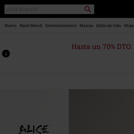
Ir al
Buscar
Buscar
contenido
en
principal
el
catálogo
Nuevo
Band Merch
Entretenimiento
Marcas
Estilo de vida
Muje
Hasta un 70% DTO.