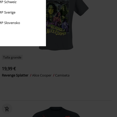
P Schweiz
P Sverige
P Slovensko
Talla grande
19,99 €
Revenge Splatter
Alice Cooper
Camiseta