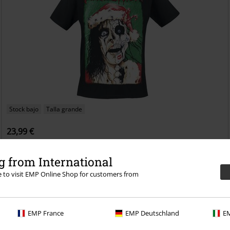
Stock bajo
Talla grande
23,99 €
Xmas Card
Alice Cooper
Camiseta
 from International
re to visit EMP Online Shop for customers from
EMP France
EMP Deutschland
EM