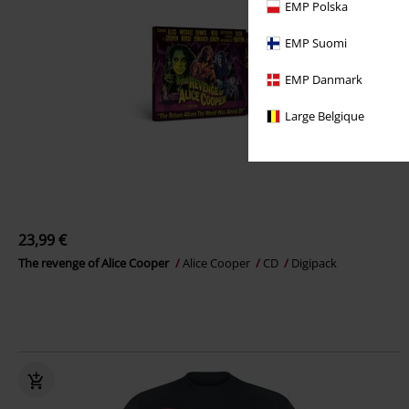
EMP Polska
EMP Suomi
EMP Danmark
Large Belgique
23,99 €
The revenge of Alice Cooper
Alice Cooper
CD
Digipack