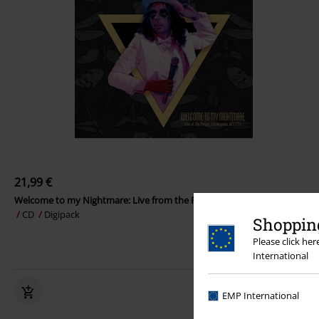
21,99 €
Welcome to my Nightmare: Live from the Forum 6/17/7
Alice Cooper
CD
Digipack
Shopping
Please click he
International
EMP International