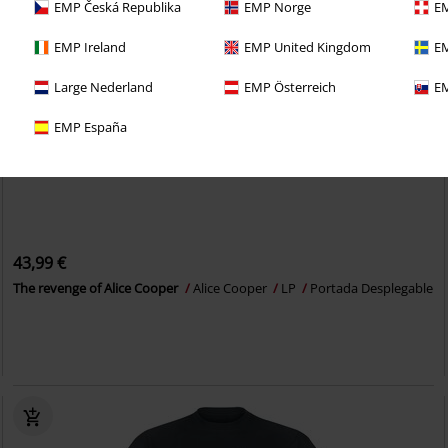
EMP Česká Republika
EMP Norge
EM
EMP Ireland
EMP United Kingdom
EM
Large Nederland
EMP Österreich
EM
EMP España
43,99 €
The revenge of Alice Cooper
Alice Cooper
LP
Portada Desplegable