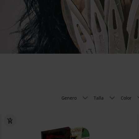
Genero
Talla
Color