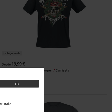
Talla grande
19,99 €
Desde
School's Out Apple
Alice Cooper
Camiseta
Ok
P Italia