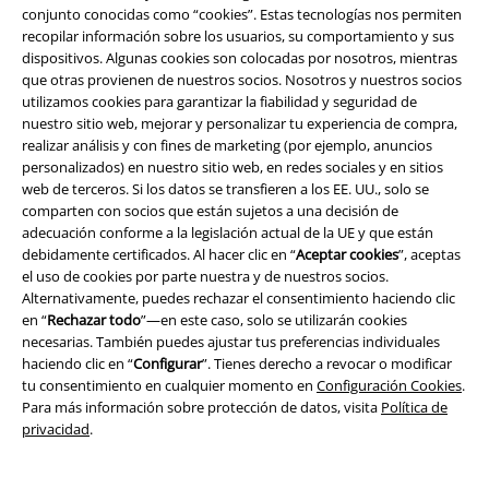
EMP Backstage Club
conjunto conocidas como “cookies”. Estas tecnologías nos permiten
recopilar información sobre los usuarios, su comportamiento y sus
dispositivos. Algunas cookies son colocadas por nosotros, mientras
que otras provienen de nuestros socios. Nosotros y nuestros socios
utilizamos cookies para garantizar la fiabilidad y seguridad de
Sobre EMP
nuestro sitio web, mejorar y personalizar tu experiencia de compra,
realizar análisis y con fines de marketing (por ejemplo, anuncios
EMP Eventos
personalizados) en nuestro sitio web, en redes sociales y en sitios
web de terceros. Si los datos se transfieren a los EE. UU., solo se
Programa de Afiliados
comparten con socios que están sujetos a una decisión de
adecuación conforme a la legislación actual de la UE y que están
Sostenibilidad
debidamente certificados. Al hacer clic en “
Aceptar cookies
”, aceptas
el uso de cookies por parte nuestra y de nuestros socios.
Alternativamente, puedes rechazar el consentimiento haciendo clic
en “
Rechazar todo
”—en este caso, solo se utilizarán cookies
necesarias. También puedes ajustar tus preferencias individuales
haciendo clic en “
Configurar
”. Tienes derecho a revocar o modificar
tu consentimiento en cualquier momento en
Configuración Cookies
.
Para más información sobre protección de datos, visita
Política de
privacidad
.
Comunidad