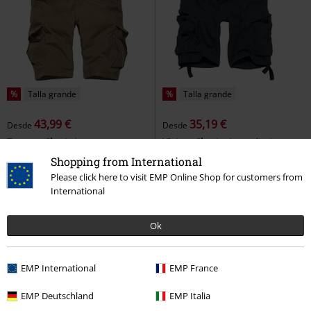
%
Talla grande
%
Talla grande
43,99 €
35,19 €
Desde
Desde
Terrance Short
Vintage
Vintage Shorts
Brandit
Industries
Pantalones cortos
Pantalones cortos
Shopping from International
+4
Please click here to visit EMP Online Shop for customers from
International
Ok
EMP International
EMP France
EMP Deutschland
EMP Italia