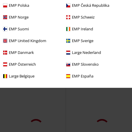
EMP Polska
EMP Česká Republika
EMP Norge
EMP Schweiz
Stock bajo
Exclusivo
49% DTO
Exclusivo
PVPR
34,99 €
PVPR
59,99 €
EMP Suomi
EMP Ireland
32,99 €
30,39 €
Summer Wine
Gothicana by
Celtic Snake - Denim Shorts
EMP United Kingdom
EMP Sverige
EMP
Pantalones cortos
Black Premium by EMP
Pantalones cortos
EMP Danmark
Large Nederland
EMP Österreich
EMP Slovensko
Large Belgique
EMP España
%
Stock bajo
%
Nuevo