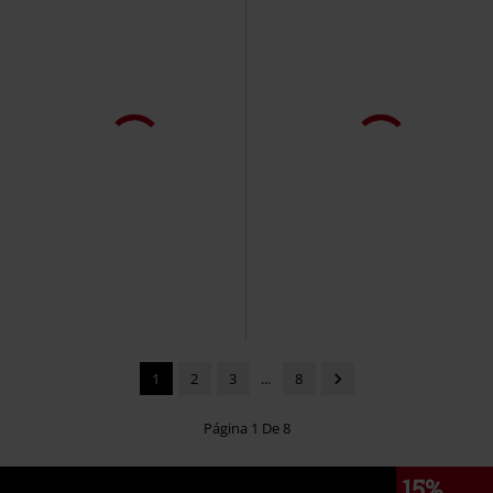
64% DTO
Exclusivo
20% DTO
Stock bajo
PVPR
59,99 €
PVPR
Desde
44,99 €
21,59 €
35,99 €
Desde
Walk With Me In Hell
Rock Rebel
Army Vintage Shorts
Black
by EMP
Pantalones cortos
Premium by EMP
Pantalones
cortos
1
2
3
...
8
Página 1 De 8
15%