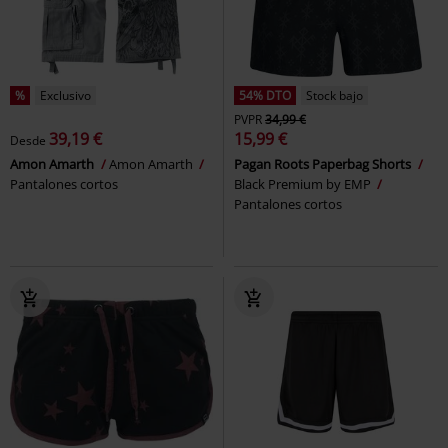
%
Exclusivo
54% DTO
Stock bajo
PVPR
34,99 €
39,19 €
15,99 €
Desde
Amon Amarth
Amon Amarth
Pagan Roots Paperbag Shorts
Pantalones cortos
Black Premium by EMP
Pantalones cortos