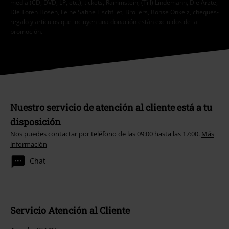
media (CD, DVD, LP, etc.), tickets, Rammstein, (Till) Lindemann, Die Ärzte,
Die Toten Hosen, Feine Sahne Fischfilet, Broilers, Böhse Onkelz, cheques-
regalo y artículos que incluyen una donación están excluidos de la
promoción.
Nuestro servicio de atención al cliente está a tu
disposición
Nos puedes contactar por teléfono de las 09:00 hasta las 17:00.
Más
información
Chat
Servicio Atención al Cliente