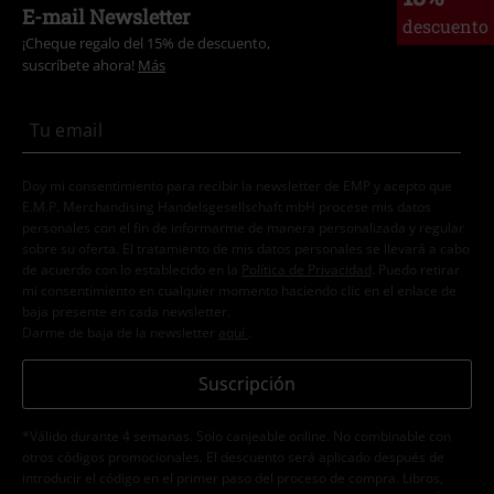
E-mail Newsletter
descuento
¡Cheque regalo del 15% de descuento,
suscríbete ahora!
Más
Doy mi consentimiento para recibir la newsletter de EMP y acepto que
E.M.P. Merchandising Handelsgesellschaft mbH procese mis datos
personales con el fin de informarme de manera personalizada y regular
sobre su oferta. El tratamiento de mis datos personales se llevará a cabo
de acuerdo con lo establecido en la
Política de Privacidad
. Puedo retirar
mi consentimiento en cualquier momento haciendo clic en el enlace de
baja presente en cada newsletter.
Darme de baja de la newsletter
aquí
.
Suscripción
*Válido durante 4 semanas. Solo canjeable online. No combinable con
otros códigos promocionales. El descuento será aplicado después de
introducir el código en el primer paso del proceso de compra. Libros,