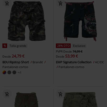
%
Talla grande
28% DTO
Exclusivo
PVPR
Desde
74,99 €
24,79 €
53,99 €
Desde
Desde
BDU Ripstop Short
Brandit
EMP Signature Collection
AC/DC
Pantalones cortos
Pantalones cortos
+4