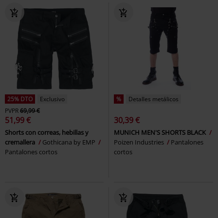
25% DTO
Exclusivo
%
Detalles metálicos
PVPR
69,99 €
51,99 €
30,39 €
Shorts con correas, hebillas y
MUNICH MEN'S SHORTS BLACK
cremallera
Gothicana by EMP
Poizen Industries
Pantalones
Pantalones cortos
cortos