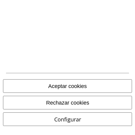
Métodos de pago
Aceptar cookies
Transferencia
bancaria por
adelantado
Rechazar cookies
Configurar
Contrareembolso