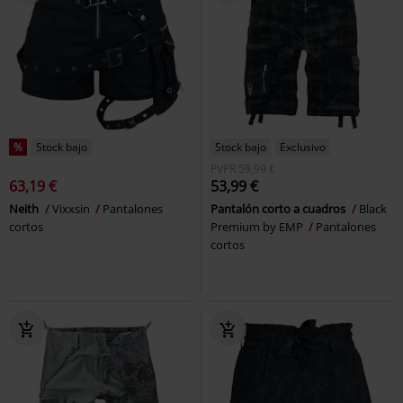
%
Stock bajo
Stock bajo
Exclusivo
PVPR
59,99 €
63,19 €
53,99 €
Neith
Vixxsin
Pantalones
Pantalón corto a cuadros
Black
cortos
Premium by EMP
Pantalones
cortos