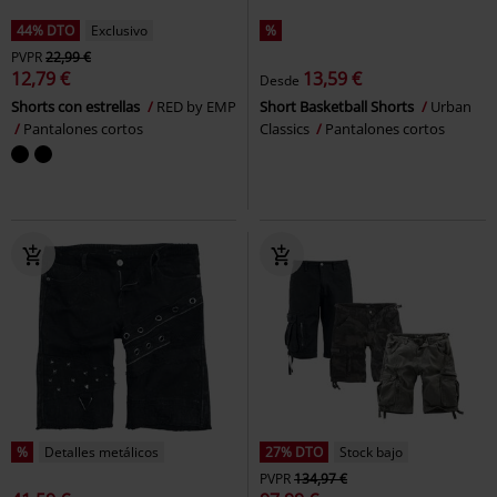
44% DTO
Exclusivo
%
PVPR
22,99 €
12,79 €
13,59 €
Desde
Shorts con estrellas
RED by EMP
Short Basketball Shorts
Urban
Pantalones cortos
Classics
Pantalones cortos
%
Detalles metálicos
27% DTO
Stock bajo
PVPR
134,97 €