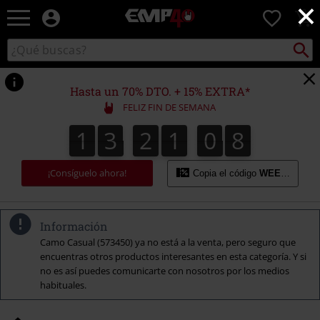
×
EMP
0
-
Música,
Buscar
Buscar
Películas,
en
TV
el
&
catálogo
Hasta un 70% DTO. + 15% EXTRA*
Gaming
FELIZ FIN DE SEMANA
Merch
-
1
3
2
1
0
7
6
1
3
2
1
0
6
1
8
7
Ropa
Alternativa
¡Consíguelo ahora!
Copia el código
WEEKEND
Información
Camo Casual (573450) ya no está a la venta, pero seguro que
encuentras otros productos interesantes en esta categoría. Y si
no es así puedes comunicarte con nosotros por los medios
habituales.