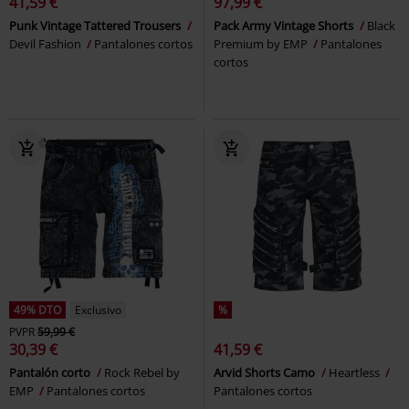
41,59 €
97,99 €
Punk Vintage Tattered Trousers
Pack Army Vintage Shorts
Black
Devil Fashion
Pantalones cortos
Premium by EMP
Pantalones
cortos
49% DTO
Exclusivo
%
PVPR
59,99 €
30,39 €
41,59 €
Pantalón corto
Rock Rebel by
Arvid Shorts Camo
Heartless
EMP
Pantalones cortos
Pantalones cortos