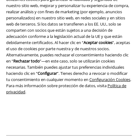
nuestro sitio web, mejorar y personalizar tu experiencia de compra,
realizar análisis y con fines de marketing (por ejemplo, anuncios
Legal
personalizados) en nuestro sitio web, en redes sociales y en sitios
web de terceros. Si los datos se transfieren a los EE. UU., solo se
Términos y Condiciones
comparten con socios que están sujetos a una decisión de
adecuación conforme a la legislación actual de la UE y que están
Aviso Legal
debidamente certificados. Al hacer clic en “
Aceptar cookies
”, aceptas
el uso de cookies por parte nuestra y de nuestros socios.
Ley protección de datos
Alternativamente, puedes rechazar el consentimiento haciendo clic
en “
Rechazar todo
”—en este caso, solo se utilizarán cookies
necesarias. También puedes ajustar tus preferencias individuales
Eliminación de residuos y protección del medioambiente
haciendo clic en “
Configurar
”. Tienes derecho a revocar o modificar
tu consentimiento en cualquier momento en
Configuración Cookies
.
Declaración de Conformidad
Para más información sobre protección de datos, visita
Política de
privacidad
.
Información sobre accesibilidad
Configuración Cookies
Cancelar pedido
Todos los precios incluyen el IVA pero no los
gastos de transporte