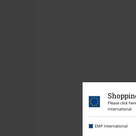
Shopping
Please click he
International
EMP International