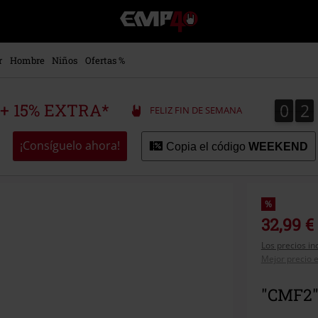
EMP
-
Música,
Películas,
r
Hombre
Niños
Ofertas %
TV
&
Gaming
0
2
0
2
 + 15% EXTRA*
FELIZ FIN DE SEMANA
Merch
-
Ropa
¡Consíguelo ahora!
Copia el código
WEEKEND
Alternativa
%
32,99 €
Los precios in
Mejor precio e
"CMF2"