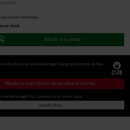
el artículo
e para envío inmediato
es en stock
Añadir a la cesta
tos de envío y prueba Backstage Club gratis durante 30 días
Añade la suscripción de prueba al carrito.
io del Backstage Club, puedes iniciar sesión aquí:
Accede ahora