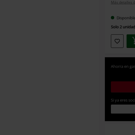
Más detalles d
Disponibl
Solo 2 unidad
Ahorra en gas
Si ya eres soc