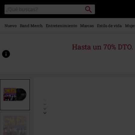
Ir al
Buscar
Buscar
contenido
en
principal
el
catálogo
Nuevo
Band Merch
Entretenimiento
Marcas
Estilo de vida
Muje
Hasta un 70% DTO.
https://www.emp-
online.es/p/cmf2/557214St.html