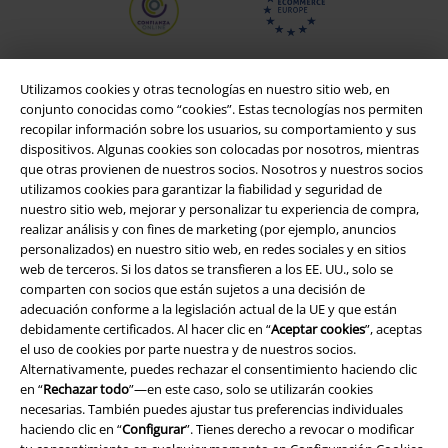
Utilizamos cookies y otras tecnologías en nuestro sitio web, en
conjunto conocidas como “cookies”. Estas tecnologías nos permiten
recopilar información sobre los usuarios, su comportamiento y sus
dispositivos. Algunas cookies son colocadas por nosotros, mientras
que otras provienen de nuestros socios. Nosotros y nuestros socios
utilizamos cookies para garantizar la fiabilidad y seguridad de
nuestro sitio web, mejorar y personalizar tu experiencia de compra,
realizar análisis y con fines de marketing (por ejemplo, anuncios
personalizados) en nuestro sitio web, en redes sociales y en sitios
Legal
web de terceros. Si los datos se transfieren a los EE. UU., solo se
comparten con socios que están sujetos a una decisión de
Términos y Condiciones
adecuación conforme a la legislación actual de la UE y que están
debidamente certificados. Al hacer clic en “
Aceptar cookies
”, aceptas
Aviso Legal
el uso de cookies por parte nuestra y de nuestros socios.
Alternativamente, puedes rechazar el consentimiento haciendo clic
Ley protección de datos
en “
Rechazar todo
”—en este caso, solo se utilizarán cookies
necesarias. También puedes ajustar tus preferencias individuales
Eliminación de residuos y protección del medioambiente
haciendo clic en “
Configurar
”. Tienes derecho a revocar o modificar