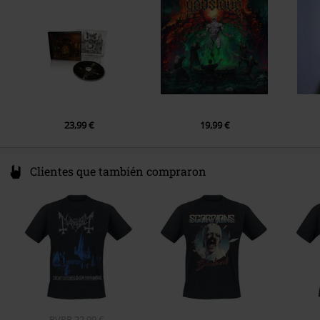
2.
Freezing Moon
3.
Cursed In Eternity
4.
Pagan Fears
5.
Life Eternal
6.
From The Dark Past
7.
Buried By Time And Dust
23,99 €
19,99 €
8.
De Mysteriis Dom Sathanas
Clientes que también compraron
PVPR
22,99 €