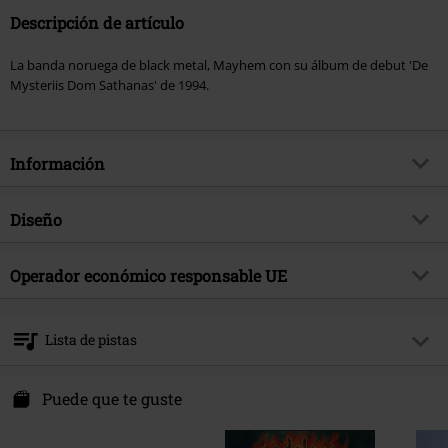
Descripción de artículo
La banda noruega de black metal, Mayhem con su álbum de debut 'De
Mysteriis Dom Sathanas' de 1994.
Información
Artículo no.
445249
Diseño
Título
De Mysteriis Dom Sathanas
Tipo de producto
CD
Género Musical
Operador económico responsable UE
Black Metal
Media - Formato 1-3
CD
tema producto
Bandas
International Associates Auditing & Certification Limited
The Black Church, St Mary's Place
Banda
Mayhem
Lista de pistas
D07 P4AX Dublin 07
Fecha de lanzamiento
5/15/04
Ireland
CD 1
EUAR@ie.ia-net.com
Puede que te guste
1.
Funeral Fog