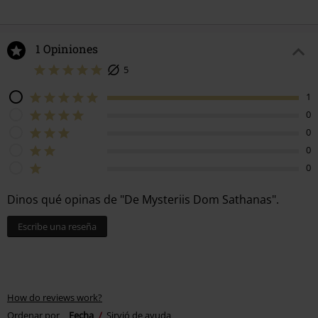
1 Opiniones
5
1
0
0
0
0
Dinos qué opinas de "De Mysteriis Dom Sathanas".
Escribe una reseña
How do reviews work?
Ordenar por
Fecha
Sirvió de ayuda