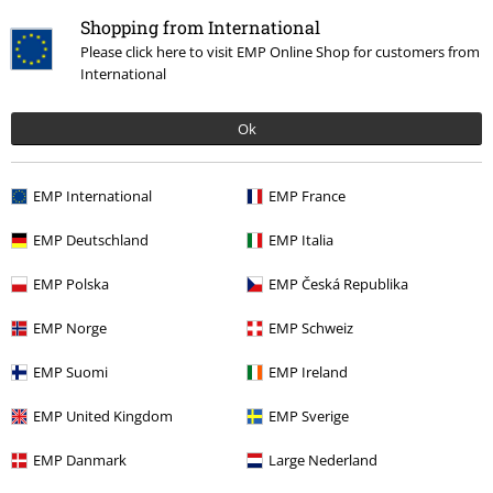
Comentario
Shopping from International
Please click here to visit EMP Online Shop for customers from
International
Ok
Más categorías. Más opciones
Ofertas %
Media
CDs
EMP International
EMP France
Band Merch
Media
CDs
EMP Deutschland
EMP Italia
Enviar comentario
Band Merch
Género
Black Metal
EMP Polska
EMP Česká Republika
Band Merch
Top Bands
Mayhem
EMP Norge
EMP Schweiz
EMP Suomi
EMP Ireland
15%
EMP United Kingdom
EMP Sverige
E-mail Newsletter
descuento
¡Cheque regalo del 15% de descuento,
EMP Danmark
Large Nederland
suscríbete ahora!
Más