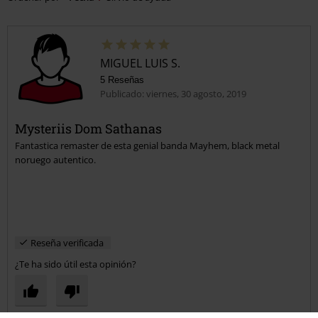
MIGUEL LUIS S.
5 Reseñas
Publicado: viernes, 30 agosto, 2019
Mysteriis Dom Sathanas
Fantastica remaster de esta genial banda Mayhem, black metal
noruego autentico.
Reseña verificada
¿Te ha sido útil esta opinión?