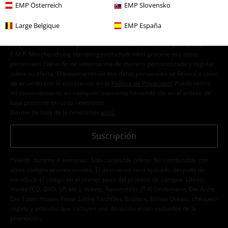
EMP Österreich
EMP Slovensko
Large Belgique
EMP España
Doy mi consentimiento para recibir la newsletter de EMP y acepto que
E.M.P. Merchandising Handelsgesellschaft mbH procese mis datos
personales con el fin de informarme de manera personalizada y regular
sobre su oferta. El tratamiento de mis datos personales se llevará a cabo
de acuerdo con lo establecido en la
Política de Privacidad
. Puedo retirar
mi consentimiento en cualquier momento haciendo clic en el enlace de
baja presente en cada newsletter.
Darme de baja de la newsletter
aquí
.
Suscripción
*Válido durante 4 semanas. Solo canjeable online. No combinable con
otros códigos promocionales. El descuento será aplicado después de
introducir el código en el primer paso del proceso de compra. Libros,
media (CD, DVD, LP, etc.), tickets, Rammstein, (Till) Lindemann, Die Ärzte,
Die Toten Hosen, Feine Sahne Fischfilet, Broilers, Böhse Onkelz, cheques-
regalo y artículos que incluyen una donación están excluidos de la
promoción.