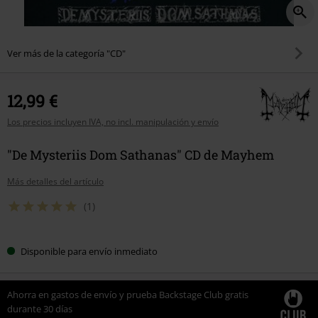
Ver más de la categoría "CD"
12,99 €
Los precios incluyen IVA, no incl. manipulación y envío
"De Mysteriis Dom Sathanas" CD de Mayhem
Más detalles del artículo
(1)
Disponible para envío inmediato
Ahorra en gastos de envío y prueba Backstage Club gratis
durante 30 días