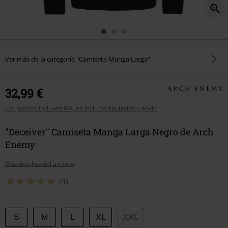
Ver más de la categoría "Camiseta Manga Larga"
32,99 €
Los precios incluyen IVA, no incl. manipulación y envío
"Deceiver" Camiseta Manga Larga Negro de Arch
Enemy
Más detalles del artículo
(1)
Elige
S
M
L
XL
XXL
tu