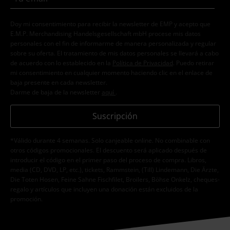
Doy mi consentimiento para recibir la newsletter de EMP y acepto que
E.M.P. Merchandising Handelsgesellschaft mbH procese mis datos
personales con el fin de informarme de manera personalizada y regular
sobre su oferta. El tratamiento de mis datos personales se llevará a cabo
de acuerdo con lo establecido en la
Política de Privacidad
. Puedo retirar
mi consentimiento en cualquier momento haciendo clic en el enlace de
baja presente en cada newsletter.
Darme de baja de la newsletter
aquí
.
Suscripción
*Válido durante 4 semanas. Solo canjeable online. No combinable con
otros códigos promocionales. El descuento será aplicado después de
introducir el código en el primer paso del proceso de compra. Libros,
media (CD, DVD, LP, etc.), tickets, Rammstein, (Till) Lindemann, Die Ärzte,
Die Toten Hosen, Feine Sahne Fischfilet, Broilers, Böhse Onkelz, cheques-
regalo y artículos que incluyen una donación están excluidos de la
promoción.