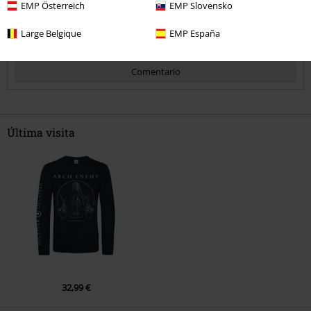
EMP Österreich
EMP Slovensko
¿Te ha sido útil esta opinión?
Large Belgique
EMP España
Comentario
Última visita
Enviar comentario
32,99 €