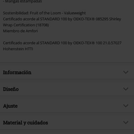
- Mangas estampadas
Sostenibilidad: Fruit of the Loom - Valueweight
Certificado acorde al STANDARD 100 by OEKO-TEX® 085295 Shirley
Wrap Certification (18708)
Miembro de Amfori
Certificado acorde al STANDARD 100 by OEKO-TEX® 100 21.0.57027
Hohenstein HTTI
Información
Artículo no.
556344
Diseño
Título
Deceiver
Tipo de producto
Camiseta Manga Larga
Género Musical
Ajuste
Melodic Death Metal
Patrón
Liso
tema producto
Merch Bandas, Bandas,
Forma/Tops
Regular
Sostenibilidad
Estampada
Material y cuidados
si
Largo (de la ropa)
Normal
Licencia
licencia oficial del producto
Forma Escote
Cuello Redondo