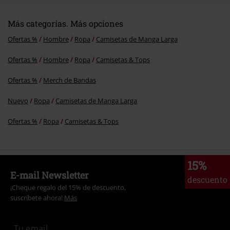
Más categorías. Más opciones
Ofertas %
Hombre
Ropa
Camisetas de Manga Larga
Ofertas %
Hombre
Ropa
Camisetas & Tops
Ofertas %
Merch de Bandas
Nuevo
Ropa
Camisetas de Manga Larga
Ofertas %
Ropa
Camisetas & Tops
15%
E-mail Newsletter
descuento
¡Cheque regalo del 15% de descuento,
suscríbete ahora!
Más