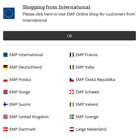
Tú estatura en metros (ej. 1,82): 1,80
Shopping from International
Talla comprada: M
Please click here to visit EMP Online Shop for customers from
Camiseta manga larga
International
Buena confección y la talla corresponde con la indicada
Ok
EMP International
EMP France
Calidad
EMP Deutschland
EMP Italia
5
Diseño
EMP Polska
EMP Česká Republika
5
Ajuste
EMP Norge
EMP Schweiz
5
Anchura
Demasiado estrecho
Perfecto
Demasiado ancho
EMP Suomi
EMP Ireland
Longitud
EMP United Kingdom
EMP Sverige
Demasiado corto
Perfecto
Demasiado largo
EMP Danmark
Large Nederland
Reseña verificada