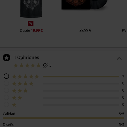
%
29,99 €
19,99 €
PV
Desde
1 Opiniones
5
1
0
0
0
0
Calidad
5/5
Diseño
5/5