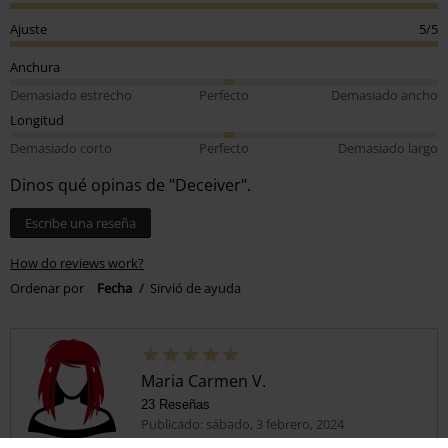
Ajuste
5/5
Anchura
Demasiado estrecho
Perfecto
Demasiado ancho
Longitud
Demasiado corto
Perfecto
Demasiado largo
Dinos qué opinas de "Deceiver".
Escribe una reseña
How do reviews work?
Ordenar por
Fecha
Sirvió de ayuda
Maria Carmen V.
23 Reseñas
Publicado: sábado, 3 febrero, 2024