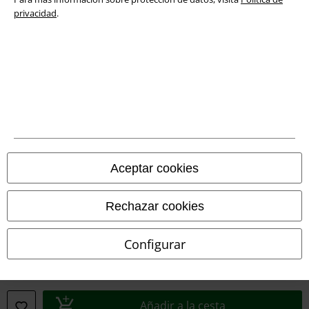
privacidad
.
Legal
Aceptar cookies
Términos y Condiciones
Aviso Legal
Rechazar cookies
Ley protección de datos
Configurar
Eliminación de residuos y protección del medioambiente
Declaración de Conformidad
Añadir a la cesta