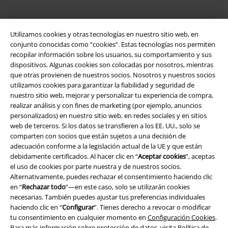
App de EMP
Utilizamos cookies y otras tecnologías en nuestro sitio web, en
¡Descarga la nueva App EMP totalmente GRATIS y disfruta de todas
conjunto conocidas como “cookies”. Estas tecnologías nos permiten
sus nuevas funciones y ventajas!
recopilar información sobre los usuarios, su comportamiento y sus
dispositivos. Algunas cookies son colocadas por nosotros, mientras
que otras provienen de nuestros socios. Nosotros y nuestros socios
utilizamos cookies para garantizar la fiabilidad y seguridad de
nuestro sitio web, mejorar y personalizar tu experiencia de compra,
realizar análisis y con fines de marketing (por ejemplo, anuncios
A Warner Music Group Company
personalizados) en nuestro sitio web, en redes sociales y en sitios
web de terceros. Si los datos se transfieren a los EE. UU., solo se
comparten con socios que están sujetos a una decisión de
adecuación conforme a la legislación actual de la UE y que están
debidamente certificados. Al hacer clic en “
Aceptar cookies
”, aceptas
el uso de cookies por parte nuestra y de nuestros socios.
Alternativamente, puedes rechazar el consentimiento haciendo clic
Seguridad
en “
Rechazar todo
”—en este caso, solo se utilizarán cookies
necesarias. También puedes ajustar tus preferencias individuales
haciendo clic en “
Configurar
”. Tienes derecho a revocar o modificar
tu consentimiento en cualquier momento en
Configuración Cookies
.
Para más información sobre protección de datos, visita
Política de