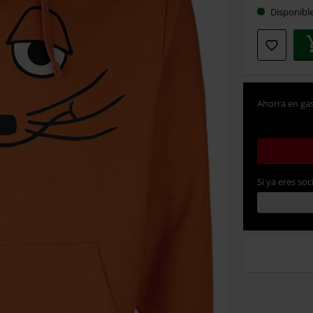
Disponibl
Ahorra en gas
Si ya eres soc