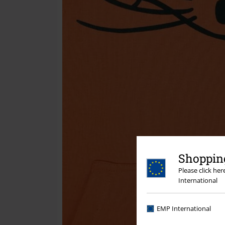
Shopping
Please click he
International
EMP International