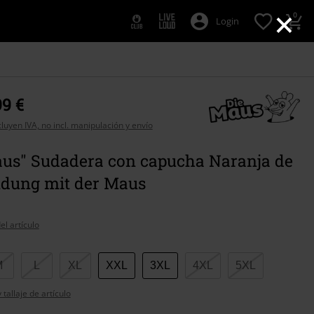
×
0
Login
99 €
cluyen IVA, no incl. manipulación y envío
aus" Sudadera con capucha Naranja de
ndung mit der Maus
el artículo
M
L
XL
XXL
3XL
4XL
5XL
tallaje de artículo