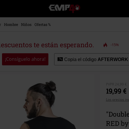
EMP
-
Música,
Películas,
r
Hombre
Niños
Ofertas %
TV
&
Gaming
descuentos te están esperando.
-15%
Merch
-
Ropa
¡Consíguelo ahora!
Copia el código
AFTERWORK
Alternativa
PVPR
24,99 €
19,99 €
Los precios in
"Double
RED b