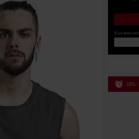
Si ya eres soc
-15% -
Código
Válidez 8/6/26
Solo online. P
Tras introduci
No acumulable
descuento: lib