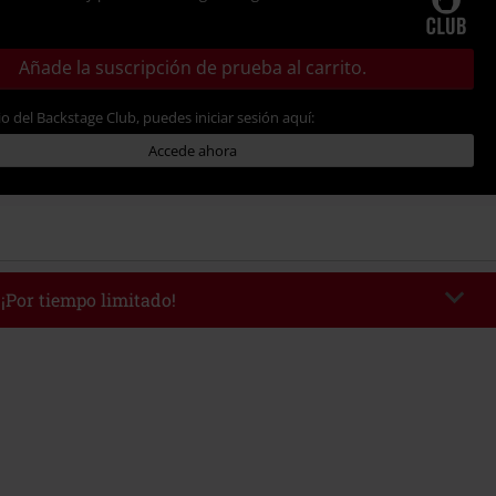
Añade la suscripción de prueba al carrito.
io del Backstage Club, puedes iniciar sesión aquí:
Accede ahora
 ¡Por tiempo limitado!
AFTERWORK
Copia el código
 desde 16:00 hasta 23:59.
edido mínimo 49,99 €.
r el código, el descuento se deducirá automáticamente al final del pedido.
 con otras promociones Códigos promocionales.. Quedan excluidos de este
ros, artículos multimedia, entradas, Rammstein, (Till) Lindemann, Böhse