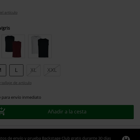
el artículo
/gris
M
L
XL
XXL
tallaje de artículo
e para envío inmediato
Añadir a la cesta
tos de envío y prueba Backstage Club gratis durante 30 días