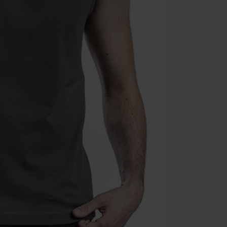
Onkelz, Broile
que incluyan 