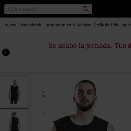
Ir al
Buscar
Buscar
contenido
en
principal
el
catálogo
Nuevo
Band Merch
Entretenimiento
Marcas
Estilo de vida
Muje
Se acabó la jornada. Tus 
https://www.emp-
online.es/p/double-
tank/388893.html