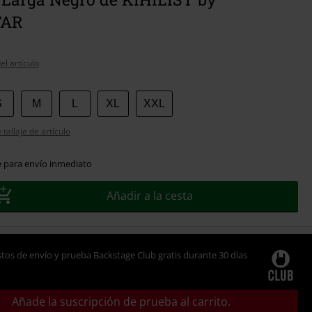
TAR
el artículo
S
M
L
XL
XXL
tallaje de artículo
e para envío inmediato
Añadir a la cesta
tos de envío y prueba Backstage Club gratis durante 30 días
Añade la suscripción de prueba al carrito.