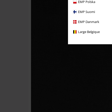
EMP Polska
EMP Suomi
EMP Danmark
Large Belgique