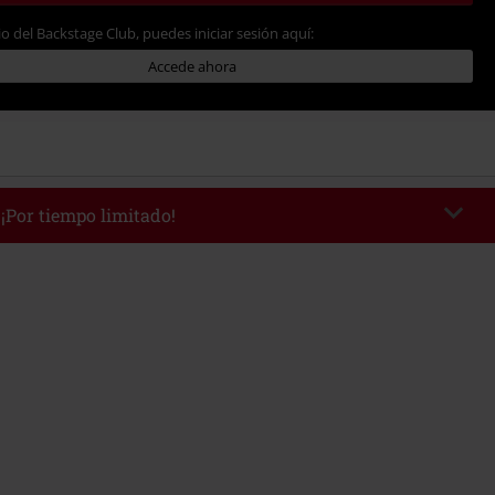
io del Backstage Club, puedes iniciar sesión aquí:
Accede ahora
 ¡Por tiempo limitado!
AFTERWORK
Copia el código
 desde 16:00 hasta 23:59.
edido mínimo 49,99 €.
r el código, el descuento se deducirá automáticamente al final del pedido.
 con otras promociones Códigos promocionales.. Quedan excluidos de este
ros, artículos multimedia, entradas, Rammstein, (Till) Lindemann, Böhse
rs, Die Ärzte, Die Toten Hosen, Metality, Funko Pop!, vales regalo y artículos
una donación.