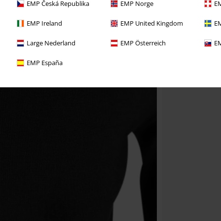
EMP Česká Republika
EMP Norge
EM
EMP Ireland
EMP United Kingdom
EM
Large Nederland
EMP Österreich
EM
EMP España