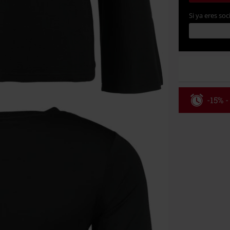
Si ya eres soc
-15% -
Código
Válidez 8/6/26
Solo online. P
Tras introduci
No acumulable
descuento: lib
Onkelz, Broile
que incluyan 