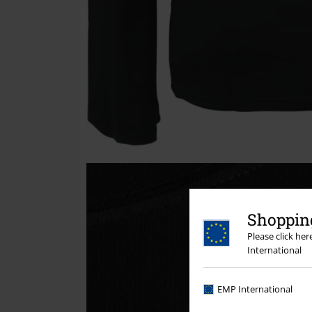
Shopping
Please click he
International
EMP International