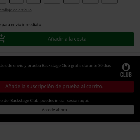
tallaje de artículo
e para envío inmediato
Añadir a la cesta
tos de envío y prueba Backstage Club gratis durante 30 días
Añade la suscripción de prueba al carrito.
io del Backstage Club, puedes iniciar sesión aquí:
Accede ahora