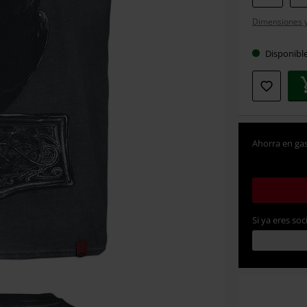
tu
Dimensiones y 
talla
Disponibl
Ahorra en gas
Si ya eres soc