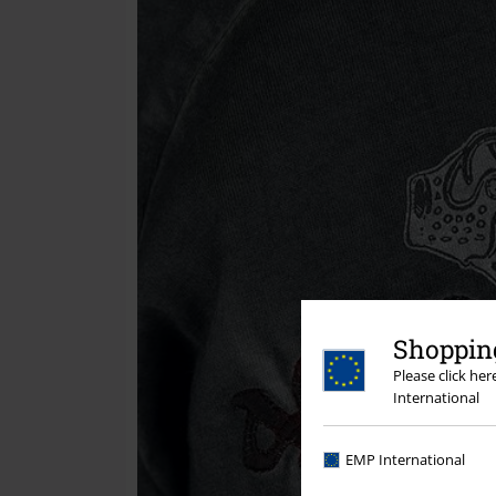
Shopping
Please click he
International
EMP International