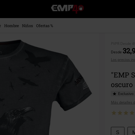
EMP
-
Música,
Películas,
r
Hombre
Niños
Ofertas %
TV
&
Gaming
PVPR
Desde
4
Merch
32,
Desde
-
Los precios in
Ropa
Alternativa
"EMP Si
oscuro
Exclusivo
Más detalles d
Elige
S