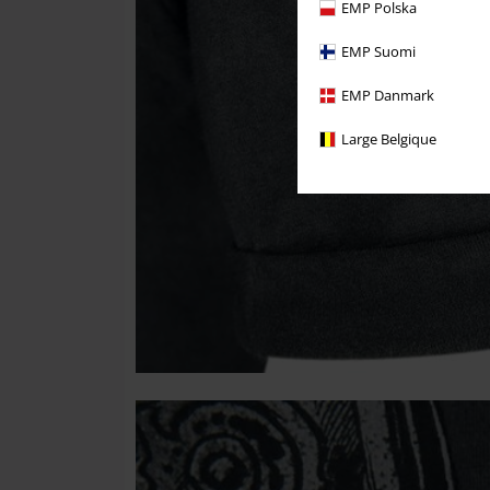
EMP Polska
EMP Suomi
EMP Danmark
Large Belgique