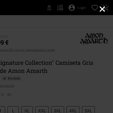
×
0
Login
9,99 €
99 €
cluyen IVA, no incl. manipulación y envío
gnature Collection" Camiseta Gris
 de Amon Amarth
Bordado
el artículo
(8)
M
L
XL
XXL
3XL
4XL
5XL