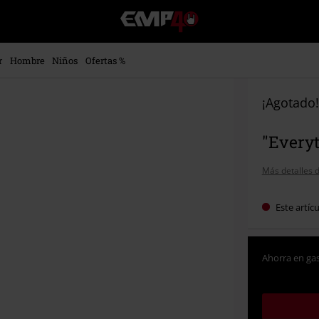
EMP
-
Música,
Películas,
r
Hombre
Niños
Ofertas %
TV
&
Gaming
¡Agotado!
Merch
-
"Everyt
Ropa
Alternativa
Más detalles d
Este artíc
Ahorra en gas