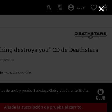
×
0
Login
hing destroys you" CD de Deathstars
el artículo
ulo no está disponible.
tos de envío y prueba Backstage Club gratis durante 30 días
Añade la suscripción de prueba al carrito.