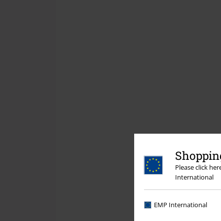
Shopping
Please click he
International
EMP International