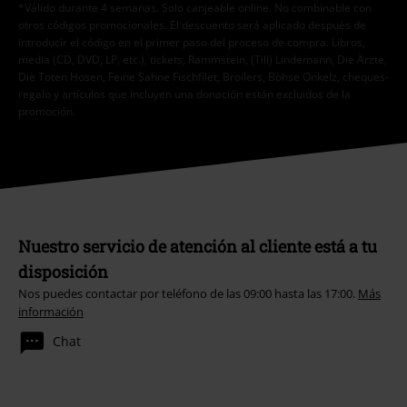
*Válido durante 4 semanas. Solo canjeable online. No combinable con
otros códigos promocionales. El descuento será aplicado después de
introducir el código en el primer paso del proceso de compra. Libros,
media (CD, DVD, LP, etc.), tickets, Rammstein, (Till) Lindemann, Die Ärzte,
Die Toten Hosen, Feine Sahne Fischfilet, Broilers, Böhse Onkelz, cheques-
regalo y artículos que incluyen una donación están excluidos de la
promoción.
Nuestro servicio de atención al cliente está a tu
disposición
Nos puedes contactar por teléfono de las 09:00 hasta las 17:00.
Más
información
Chat