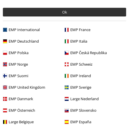
Ok
%
EMP International
EMP France
15,99 €
EMP Deutschland
EMP Italia
EMP Polska
EMP Česká Republika
Más categorías. Más opciones
Películas & TV
Disney
Películas & TV
Marvel
Avengers
Ropa
EMP Norge
EMP Schweiz
Camisetas & Tops
EMP Suomi
EMP Ireland
Películas & TV
Disney
Películas & TV
Marvel
Capitán América
Ropa
Camisetas & Tops
Camisetas
EMP United Kingdom
EMP Sverige
Películas & TV
Disney
Ropa
Camisetas & Tops
Camisetas
EMP Danmark
Large Nederland
Ofertas %
Hombre
Ropa
Camisetas & Tops
EMP Österreich
EMP Slovensko
Ofertas %
Películas & TV
Superhéroes Marvel
Large Belgique
EMP España