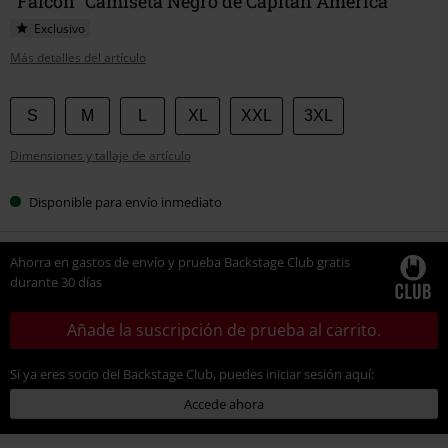
"Falcon" Camiseta Negro de Capitán América
Exclusivo
Más detalles del artículo
Elige
S
M
L
XL
XXL
3XL
tu
Dimensiones y tallaje de artículo
talla
Disponible para envío inmediato
Ahorra en gastos de envío y prueba Backstage Club gratis
durante 30 días
Añade la suscripción de prueba al carrito.
Si ya eres socio del Backstage Club, puedes iniciar sesión aquí:
Accede ahora