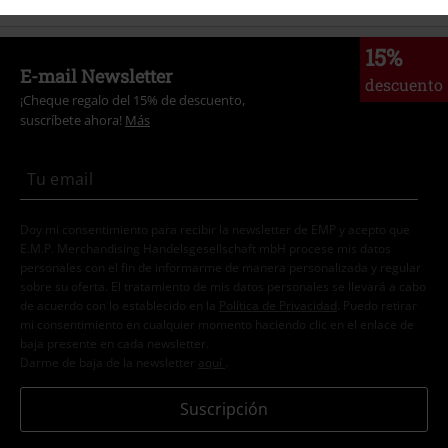
15%
E-mail Newsletter
descuento
¡Cheque regalo del 15% de descuento,
suscríbete ahora!
Más
Doy mi consentimiento para recibir la newsletter de EMP y acepto que
E.M.P. Merchandising Handelsgesellschaft mbH procese mis datos
personales con el fin de informarme de manera personalizada y regular
sobre su oferta. El tratamiento de mis datos personales se llevará a cabo
de acuerdo con lo establecido en la
Política de Privacidad
. Puedo retirar
mi consentimiento en cualquier momento haciendo clic en el enlace de
baja presente en cada newsletter.
Darme de baja de la newsletter
aquí
.
Suscripción