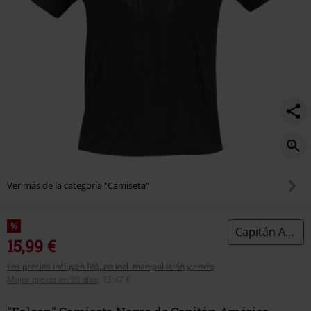
Ver más de la categoría "Camiseta"
%
Capitán América
15,99 €
Los precios incluyen IVA, no incl. manipulación y envío
Mejor precio en 30 días
:
12,47 €