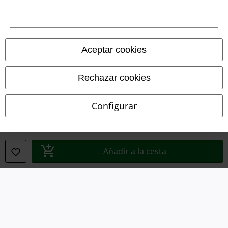
Aviso Legal
Ley protección de datos
Aceptar cookies
Eliminación de residuos y protección del medioambiente
Rechazar cookies
Declaración de Conformidad
Configurar
Información sobre accesibilidad
Configuración Cookies
Añadir a la cesta
Cancelar pedido
Todos los precios incluyen el IVA pero no los
gastos de transporte
© 1986-2026 E.M.P. Merchandising HGmbH