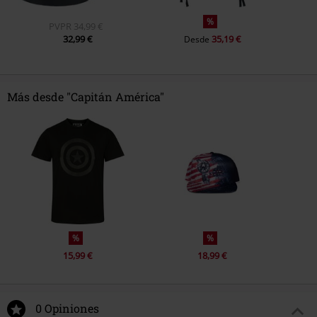
%
PVPR
34,99 €
32,99 €
35,19 €
Desde
Más desde "Capitán América"
%
%
15,99 €
18,99 €
0 Opiniones