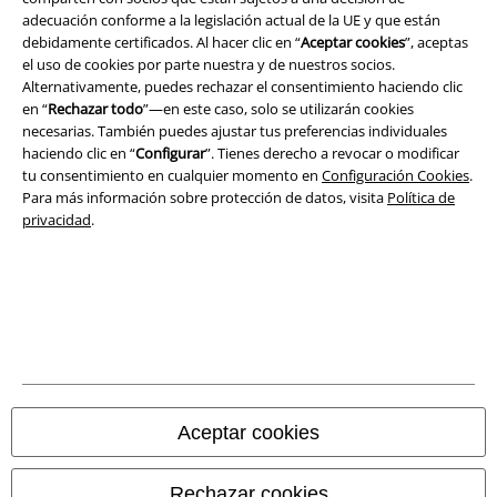
adecuación conforme a la legislación actual de la UE y que están
debidamente certificados. Al hacer clic en “
Aceptar cookies
”, aceptas
Aviso Legal
el uso de cookies por parte nuestra y de nuestros socios.
Alternativamente, puedes rechazar el consentimiento haciendo clic
Ley protección de datos
en “
Rechazar todo
”—en este caso, solo se utilizarán cookies
necesarias. También puedes ajustar tus preferencias individuales
Eliminación de residuos y protección del medioambiente
haciendo clic en “
Configurar
”. Tienes derecho a revocar o modificar
tu consentimiento en cualquier momento en
Configuración Cookies
.
Declaración de Conformidad
Para más información sobre protección de datos, visita
Política de
privacidad
.
Información sobre accesibilidad
Configuración Cookies
Cancelar pedido
Todos los precios incluyen el IVA pero no los
gastos de transporte
© 1986-2026 E.M.P. Merchandising HGmbH
Aceptar cookies
Rechazar cookies