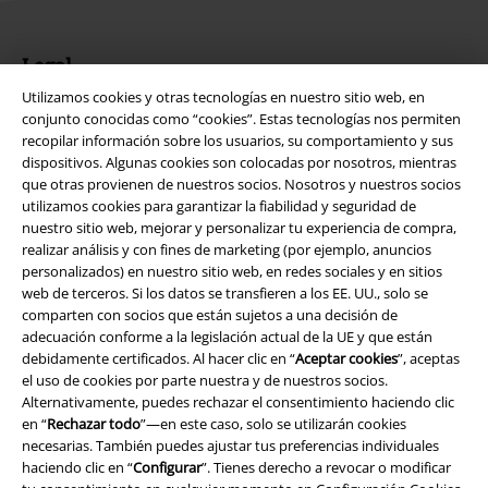
Legal
Utilizamos cookies y otras tecnologías en nuestro sitio web, en
Términos y Condiciones
conjunto conocidas como “cookies”. Estas tecnologías nos permiten
recopilar información sobre los usuarios, su comportamiento y sus
Aviso Legal
dispositivos. Algunas cookies son colocadas por nosotros, mientras
que otras provienen de nuestros socios. Nosotros y nuestros socios
Ley protección de datos
utilizamos cookies para garantizar la fiabilidad y seguridad de
nuestro sitio web, mejorar y personalizar tu experiencia de compra,
Eliminación de residuos y protección del medioambiente
realizar análisis y con fines de marketing (por ejemplo, anuncios
personalizados) en nuestro sitio web, en redes sociales y en sitios
web de terceros. Si los datos se transfieren a los EE. UU., solo se
Declaración de Conformidad
comparten con socios que están sujetos a una decisión de
adecuación conforme a la legislación actual de la UE y que están
Información sobre accesibilidad
debidamente certificados. Al hacer clic en “
Aceptar cookies
”, aceptas
el uso de cookies por parte nuestra y de nuestros socios.
Configuración Cookies
Alternativamente, puedes rechazar el consentimiento haciendo clic
en “
Rechazar todo
”—en este caso, solo se utilizarán cookies
Cancelar pedido
necesarias. También puedes ajustar tus preferencias individuales
haciendo clic en “
Configurar
”. Tienes derecho a revocar o modificar