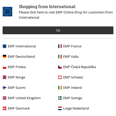
Películas & TV
Películas & TV
Dragon Ball Z
Funko Pop!
Shopping from International
Películas & TV
Hogar
Please click here to visit EMP Online Shop for customers from
International
Películas & TV
Figuras
Ok
15%
EMP International
EMP France
E-mail Newsletter
descuento
¡Cheque regalo del 15% de descuento,
EMP Deutschland
EMP Italia
suscríbete ahora!
Más
EMP Polska
EMP Česká Republika
EMP Norge
EMP Schweiz
EMP Suomi
EMP Ireland
Doy mi consentimiento para recibir la newsletter de EMP y acepto que
E.M.P. Merchandising Handelsgesellschaft mbH procese mis datos
EMP United Kingdom
EMP Sverige
personales con el fin de informarme de manera personalizada y regular
sobre su oferta. El tratamiento de mis datos personales se llevará a cabo
de acuerdo con lo establecido en la
Política de Privacidad
. Puedo retirar
EMP Danmark
Large Nederland
mi consentimiento en cualquier momento haciendo clic en el enlace de