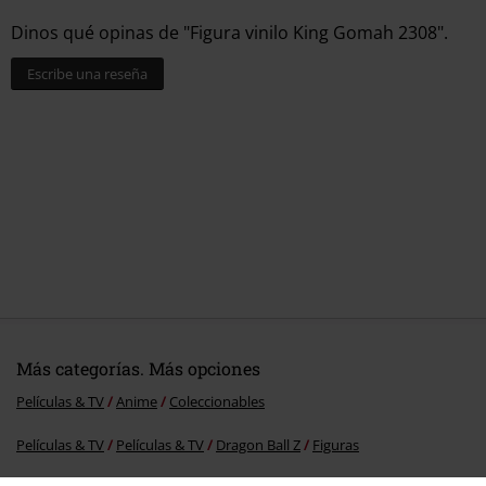
Dinos qué opinas de "Figura vinilo King Gomah 2308".
Escribe una reseña
Más categorías. Más opciones
Películas & TV
Anime
Coleccionables
Películas & TV
Películas & TV
Dragon Ball Z
Figuras