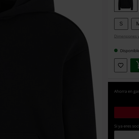
talla
S
Dimensiones y 
Disponibl
Ahorra en gas
Si ya eres soc