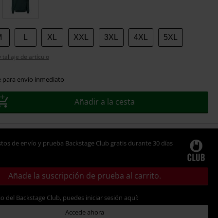
M
L
XL
XXL
3XL
4XL
5XL
tallaje de artículo
e para envío inmediato
Añadir a la cesta
tos de envío y prueba Backstage Club gratis durante 30 días
Añade la suscripción de prueba al carrito.
io del Backstage Club, puedes iniciar sesión aquí:
Accede ahora