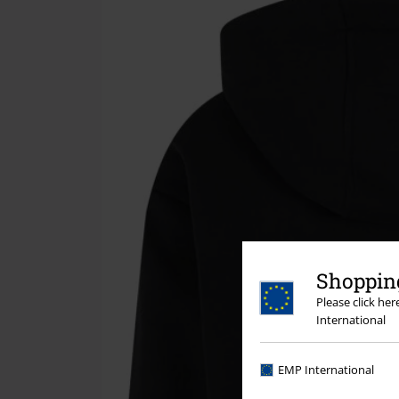
Shopping
Please click he
International
EMP International