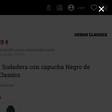
×
0
Login
29 €
cluyen IVA, no incl. manipulación y envío
n 30 días
:
25,83 €
y" Sudadera con capucha Negro de
lassics
el artículo
o