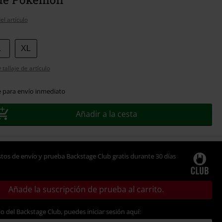
el artículo
L
XL
tallaje de artículo
e para envío inmediato
Añadir a la cesta
tos de envío y prueba Backstage Club gratis durante 30 días
Añade la suscripción de prueba al carrito.
io del Backstage Club, puedes iniciar sesión aquí: