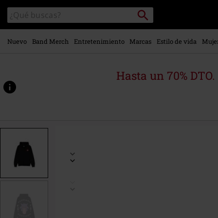
Ir al
Buscar
Buscar
contenido
en
principal
el
catálogo
Nuevo
Band Merch
Entretenimiento
Marcas
Estilo de vida
Muje
Hasta un 70% DTO.
https://www.emp-
online.es/p/gengar-
-
-
locked-
up/599899.html