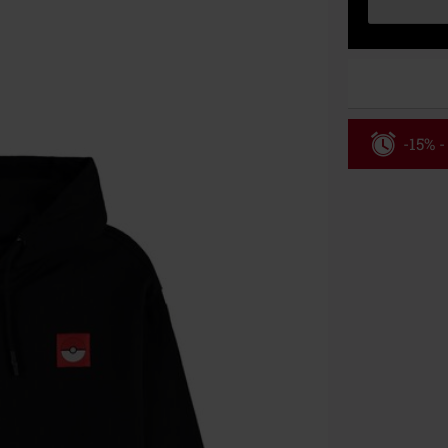
-15% -
Código
Válido hasta 8
Solo online. P
Tras introduci
No acumulable
descuento: lib
Onkelz, Broile
que incluyan 