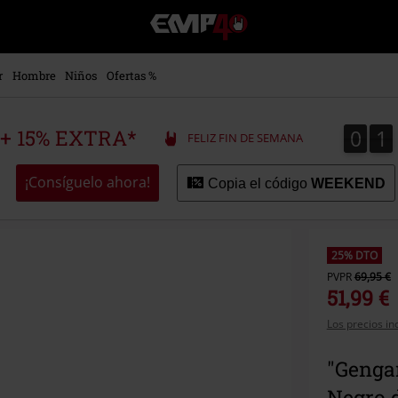
EMP
-
Música,
Películas,
r
Hombre
Niños
Ofertas %
TV
&
Gaming
0
1
0
1
 + 15% EXTRA*
FELIZ FIN DE SEMANA
Merch
-
Ropa
¡Consíguelo ahora!
Copia el código
WEEKEND
Alternativa
25% DTO
PVPR
69,95 €
51,99 €
Los precios in
"Genga
Negro 