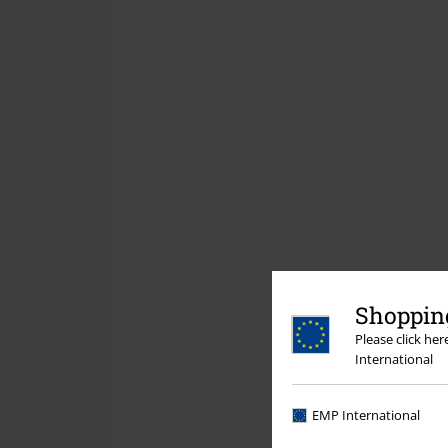
Shopping
Please click he
International
EMP International